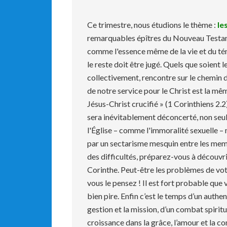
Ce trimestre, nous étudions le thème :
le
remarquables épîtres du Nouveau Testame
comme l'essence même de la vie et du tém
le reste doit être jugé. Quels que soient 
collectivement, rencontre sur le chemin d
de notre service pour le Christ est la mêm
Jésus-Christ crucifié » (1 Corinthiens 2.2
sera inévitablement déconcerté, non seu
l'Église – comme l'immoralité sexuelle –
par un sectarisme mesquin entre les mem
des difficultés, préparez-vous à découvrir
Corinthe. Peut-être les problèmes de votr
vous le pensez ! Il est fort probable que 
bien pire. Enfin c’est le temps d’un auth
gestion et la mission, d’un combat spirit
croissance dans la grâce, l’amour et la 