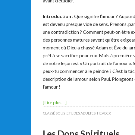
avant d’étudier.
Introduction
: Que signifie l’amour ? Aujourd’
est devenu presque vide de sens. Prenons, par
une contradiction ? Comment peut-on être exi
des personnes matures savent qu’être exigeant
moment où Dieu a chassé Adam et Ève du jardin
prêt à se sacrifier pour eux. Mais à première v
de notre leçon est « Un portrait de l’amour ».
peux-tu commencer à le peindre ? C’est la tâc
description de l’amour selon Paul. Plongeons
l’amour !
[Lire plus…]
CLASSÉ SOUS :
ETUDES ADULTES
,
HEADER
Les Dons Spirituels .