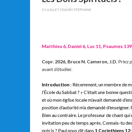
31 JUILLET 2026
BY
STEPHANE
Matthieu 6, Daniel 6, Luc 11, Psaumes 139
Copr. 2026, Bruce N. Cameron, J.D.
Priez p
avant d’étudier.
Introduction
: Récemment, un membre de mon 
l’École du Sabbat ? » C’était une bonne question
et où mon église locale m’avait demandé d’ens
position d’autorité m’a demandé d’enseigner.
Bien au contraire. Le professeur de chant qui m
invitation peu de temps après. Connais-tu des
précis ? Paul nous dit dans
1 Corinthiens 12