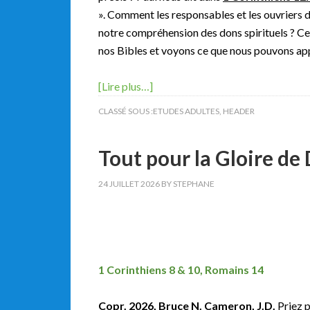
». Comment les responsables et les ouvriers de
notre compréhension des dons spirituels ? Ce
nos Bibles et voyons ce que nous pouvons ap
[Lire plus…]
CLASSÉ SOUS :
ETUDES ADULTES
,
HEADER
Tout pour la Gloire de 
24 JUILLET 2026
BY
STEPHANE
Semain
1 Corinthiens 8 & 10, Romains 14
Copr. 2026, Bruce N. Cameron, J.D.
Priez p