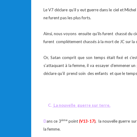
Le V7 déclare qu’il y eut guerre dans le ciel et Miche
ne furent pas les plus forts.
Ainsi, nous voyons ensuite qu’ils furent chassé du cie
furent complètement chassés à la mort de JC sur la c
Or, Satan comprit que son temps était fixé et c’es
s’attaquant à la femme, il va essayer d’emmener un
déclare qu’il prend soin des enfants et que le temps
C.
La nouvelle guerre sur terre.
ème
D
ans ce 3
point
(V13-17)
, la nouvelle guerre su
la femme.