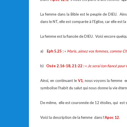
La femme dans la Bible est le peuple de DIEU. Ain
dans le NT, elle est comparée à l’Eglise, car elle est la
La femme est la fiancée de DIEU. Voici encore quelq
a)
Eph 5.25 :
«
Maris, aimez vos femmes, comme Chri
b)
Osée 2.16-18, 21-22 :
«
Je serai ton fiancé pour t
Ainsi, en continuant le
V1
, nous voyons la femme env
symbolise l’habit du salut qui nous donne la vie étern
De même, elle est couronnée de 12 étoiles, qui est sy
Voici la description de la femme dans l’
Apoc 12
.