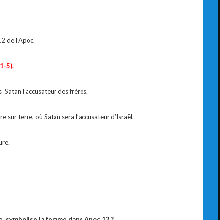
12 de l’Apoc.
1-5).
 Satan l’accusateur des frères.
re sur terre, où Satan sera l’accusateur d’Israël.
ure.
e
symbolise la femme dans
Apoc 12 ?