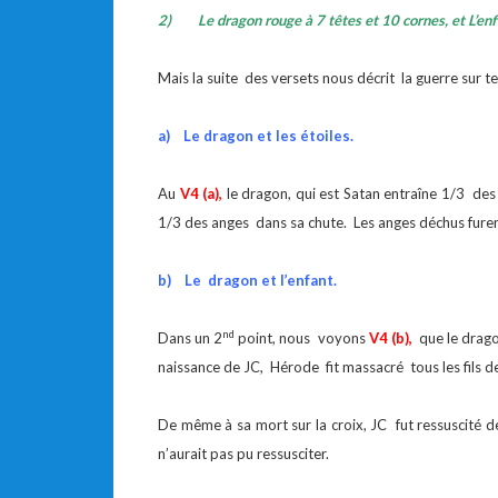
2)
Le dragon rouge à 7 têtes et 10 cornes, et L’enf
Mais la suite des versets nous décrit la guerre sur te
a)
Le dragon et les étoiles.
Au
V4 (a),
le dragon, qui est Satan entraîne 1/3 des éto
1/3 des anges dans sa chute. Les anges déchus furent 
b)
Le dragon et l’enfant.
nd
Dans un 2
point, nous voyons
V4 (b),
que le dragon
naissance de JC, Hérode fit massacré tous les fils d
De même à sa mort sur la croix, JC fut ressuscité d
n’aurait pas pu ressusciter.