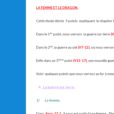
LA FEMME ET LE DRAGON.
Cette étude décrie 3 points expliquant le chapitre 
er
Dans le 1
point, nous verrons la guerre sur terre
(V
nd
Dans le 2
, la guerre au ciel
(V7-12),
où nous verrons
ème
Enfin dans un 3
point
(V13-17)
, une nouvelle guer
Voici quelques points que nous verrons au fur à mes
A.
La guerre sur terre.
1)
La femme.
Dans
Apoc 12.1
, il nous est parlé d’une femme
. Qu