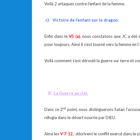
Voilà 2 attaques contre l’enfant de la femme.
c)
Victoire de l’enfant sur le dragon.
Enfin dans le
V5 (a)
, nous constatons que JC a été e
pour toujours. Ainsi il s’est tourné vers la femme en l
Voilà comment s’est déroulé la guerre sur terre et co
B.
La Guerre au ciel.
nd
Dans ce 2
point, nous distinguerons Satan l’accus
réfugia dans le désert nourrie par DIEU.
Ainsi les
V 7-12,
décrivent le conflit exercé dans le ci