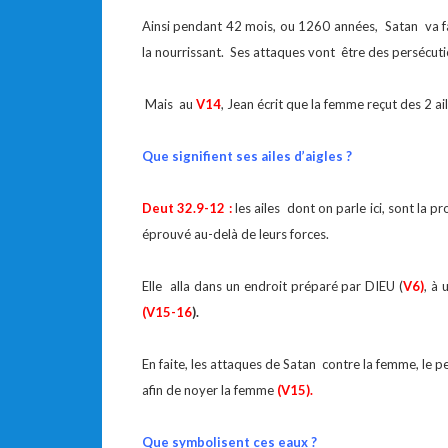
Ainsi pendant 42 mois, ou 1260 années, Satan va fa
la nourrissant. Ses attaques vont être des persécuti
Mais au
V14
, Jean écrit que la femme reçut des 2 ail
Que signifient ses ailes d’aigles ?
Deut 32.9-12 :
les ailes dont on parle ici, sont la 
éprouvé au-delà de leurs forces.
Elle alla dans un endroit préparé par DIEU (
V6)
, à
(V15-16
).
En faite, les attaques de Satan contre la femme, le p
afin de noyer la femme
(V15).
Que symbolisent ces eaux ?