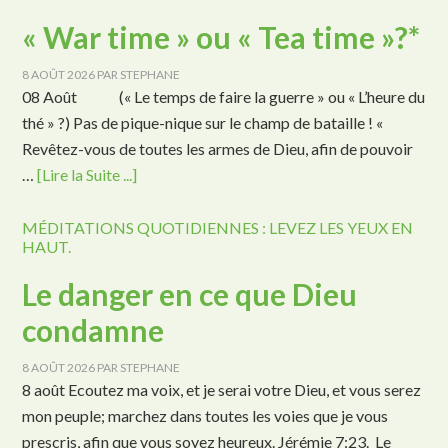
« War time » ou « Tea time »?*
8 AOÛT 2026
PAR
STEPHANE
08 Août (« Le temps de faire la guerre » ou « L’heure du
thé » ?) Pas de pique-nique sur le champ de bataille ! «
Revêtez-vous de toutes les armes de Dieu, afin de pouvoir
…
[Lire la Suite ...]
MÉDITATIONS QUOTIDIENNES : LEVEZ LES YEUX EN
HAUT.
Le danger en ce que Dieu
condamne
8 AOÛT 2026
PAR
STEPHANE
8 août Ecoutez ma voix, et je serai votre Dieu, et vous serez
mon peuple; marchez dans toutes les voies que je vous
prescris, afin que vous soyez heureux. Jérémie 7:23. Le