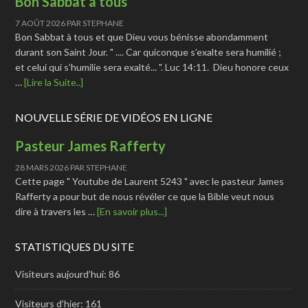
Bon Sabbat à tous
7 AOÛT 2026
PAR
STEPHANE
Bon Sabbat à tous et que Dieu vous bénisse abondamment
durant son Saint Jour. " .... Car quiconque s’exalte sera humilié ;
et celui qui s’humilie sera exalté... ". Luc 14:11. Dieu honore ceux
…
[Lire la Suite..]
NOUVELLE SÉRIE DE VIDÉOS EN LIGNE
Pasteur James Rafferty
28 MARS 2026
PAR
STEPHANE
Cette page " Youtube de Laurent 5243 " avec le pasteur James
Rafferty a pour but de nous révéler ce que la Bible veut nous
dire à travers les …
[En savoir plus...]
STATISTIQUES DU SITE
Visiteurs aujourd’hui:
86
Visiteurs d’hier:
161