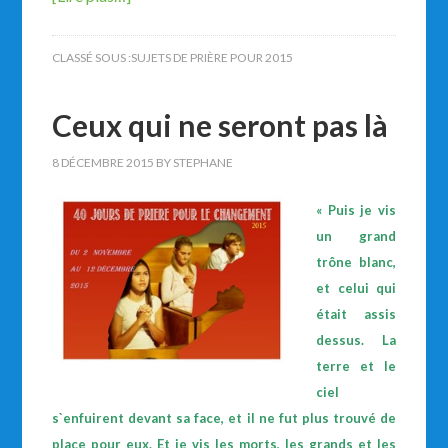
CLASSÉ SOUS :
SUJETS DE PRIÈRE POUR 2015
Ceux qui ne seront pas là
8 DÉCEMBRE 2015
BY
STEPHANE
« Puis je vis
un grand
trône blanc,
et celui qui
était assis
dessus. La
terre et le
ciel
s`enfuirent devant sa face, et il ne fut plus trouvé de
place pour eux. Et je vis les morts, les grands et les