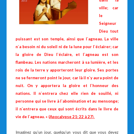
dans la
ville; car
le
Seigneur
Dieu tout
puissant est son temple, ainsi que l`agneau. La ville
n`a besoin ni du soleil ni de la lune pour l`éclairer; car
la gloire de Dieu l`éclaire, et l`agneau est son
flambeau. Les nations marcheront à sa lumière, et les
rois de la terre y apporteront leur gloire. Ses portes
ne se fermeront point le jour, car là il n`y aura point de
nuit. On y apportera la gloire et l`honneur des
nations. Il n`entrera chez elle rien de souillé, ni
personne qui se livre à l`abomination et au mensonge;
il n`entrera que ceux qui sont écrits dans le livre de
vie de l`agneau. » (
Apocalypse 21: 22 à 27
).
Imaginez qu’un jour, quelqu’un vous dit que vous devez