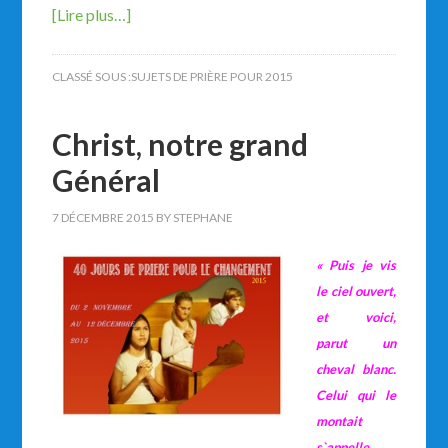
[Lire plus…]
CLASSÉ SOUS :
SUJETS DE PRIÈRE POUR 2015
Christ, notre grand
Général
7 DÉCEMBRE 2015
BY
STEPHANE
« Puis je vis
le ciel ouvert,
et voici,
parut un
cheval blanc.
Celui qui le
montait
s`appelle