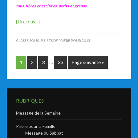
tous, libres et esclaves, petits et grands.
[Lire plus…]
CLASSÉ SOUS :
SUJETS DE PRIÈRE POUR 2015
1
2
3
…
33
Page suivante »
RUBRIQUES
Message de la Semaine
Priere pour la Famille
Message du Sabbat