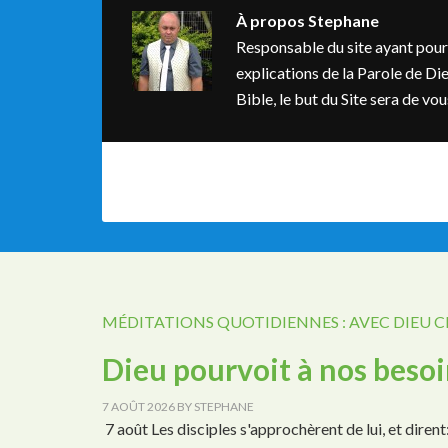
À propos
Stephane
Responsable du site ayant pour bu
explications de la Parole de Dieu
Bible, le but du Site sera de v
MÉDITATIONS QUOTIDIENNES : AVEC DIEU 
Dieu pourvoit à nos beso
7 AOÛT 2026
BY
STEPHANE
7 août Les disciples s'approchèrent de lui, et dirent: [