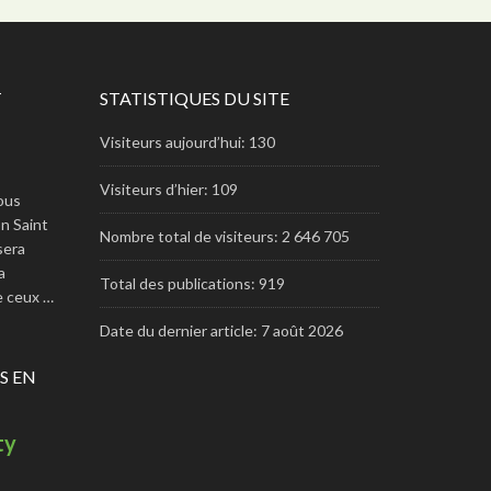
T
STATISTIQUES DU SITE
Visiteurs aujourd’hui:
130
Visiteurs d’hier:
109
ous
n Saint
Nombre total de visiteurs:
2 646 705
 sera
a
Total des publications:
919
re ceux …
Date du dernier article:
7 août 2026
S EN
ty