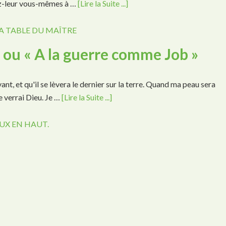
nnez-leur vous-mêmes à …
[Lire la Suite ...]
A TABLE DU MAÎTRE
» ou « A la guerre comme Job »
t, et qu'il se lèvera le dernier sur la terre. Quand ma peau sera
je verrai Dieu. Je …
[Lire la Suite ...]
UX EN HAUT.