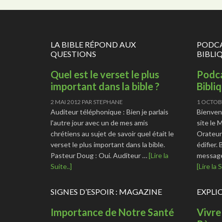
LA BIBLE RÉPOND AUX
PODCA
QUESTIONS
BIBLI
Quel est le verset le plus
Podca
important dans la bible ?
Bibli
2 MAI 2012
PAR
STEPHANE
1 OCTOB
Auditeur téléphonique : Bien je parlais
Bienven
l'autre jour avec un de mes amis
site le 
chrétiens au sujet de savoir quel était le
Orateur
verset le plus important dans la bible.
édifier.
Pasteur Doug : Oui. Auditeur …
[Lire la
message
Suite..]
[Lire la S
SIGNES D’ESPOIR : MAGAZINE
EXPLI
Importance de Notre Santé
Vivre