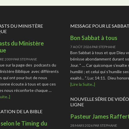
STS DU MINISTÈRE
MESSAGE POUR LE SABBA
QUE
Bon Sabbat à tous
sts du Ministère
7 AOÛT 2026
PAR
STEPHANE
que
Bon Sabbat à tous et que Dieu v
bénisse abondamment durant so
RE 2009
PAR
STEPHANE
ue sur la page des podcasts du
Jour. " .... Car quiconque s’exalte
Ministère Biblique avec différents
humilié ; et celui qui s’humilie ser
s qui ont pour but de nous
exalté... ". Luc 14:11. Dieu hono
 Bonne écoute à tous et que ces
[Lire la Suite..]
s nous réconforte chaque …
uite..]
NOUVELLE SÉRIE DE VIDÉO
LIGNE
CATION DE LA BIBLE
Pasteur James Raffer
 selon le Timing du
28 MARS 2026
PAR
STEPHANE