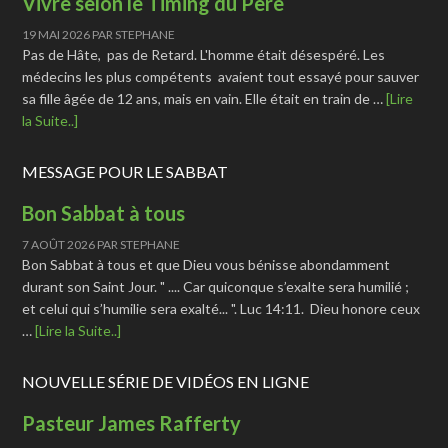
Vivre selon le Timing du Père
19 MAI 2026
PAR
STEPHANE
Pas de Hâte, pas de Retard. L'homme était désespéré. Les
médecins les plus compétents avaient tout essayé pour sauver
sa fille âgée de 12 ans, mais en vain. Elle était en train de …
[Lire
la Suite..]
MESSAGE POUR LE SABBAT
Bon Sabbat à tous
7 AOÛT 2026
PAR
STEPHANE
Bon Sabbat à tous et que Dieu vous bénisse abondamment
durant son Saint Jour. " .... Car quiconque s’exalte sera humilié ;
et celui qui s’humilie sera exalté... ". Luc 14:11. Dieu honore ceux
…
[Lire la Suite..]
NOUVELLE SÉRIE DE VIDÉOS EN LIGNE
Pasteur James Rafferty