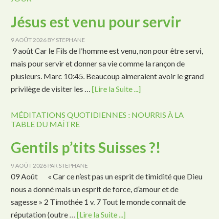
Jésus est venu pour servir
9 AOÛT 2026
BY
STEPHANE
9 août Car le Fils de l'homme est venu, non pour être servi,
mais pour servir et donner sa vie comme la rançon de
plusieurs. Marc 10:45. Beaucoup aimeraient avoir le grand
privilège de visiter les …
[Lire la Suite ...]
MÉDITATIONS QUOTIDIENNES : NOURRIS À LA
TABLE DU MAÎTRE
Gentils p’tits Suisses ?!
9 AOÛT 2026
PAR
STEPHANE
09 Août « Car ce n’est pas un esprit de timidité que Dieu
nous a donné mais un esprit de force, d’amour et de
sagesse » 2 Timothée 1 v. 7 Tout le monde connaît de
réputation (outre …
[Lire la Suite ...]