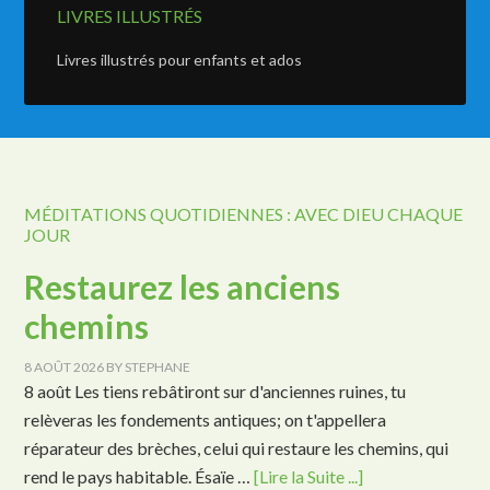
LIVRES ILLUSTRÉS
Livres illustrés pour enfants et ados
MÉDITATIONS QUOTIDIENNES : AVEC DIEU CHAQUE
JOUR
Restaurez les anciens
chemins
8 AOÛT 2026
BY
STEPHANE
8 août Les tiens rebâtiront sur d'anciennes ruines, tu
relèveras les fondements antiques; on t'appellera
réparateur des brèches, celui qui restaure les chemins, qui
rend le pays habitable. Ésaïe …
[Lire la Suite ...]