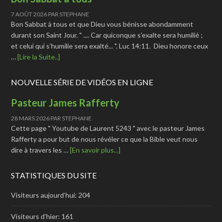
7 AOÛT 2026
PAR
STEPHANE
Bon Sabbat à tous et que Dieu vous bénisse abondamment
durant son Saint Jour. " .... Car quiconque s’exalte sera humilié ;
et celui qui s’humilie sera exalté... ". Luc 14:11. Dieu honore ceux
…
[Lire la Suite..]
NOUVELLE SÉRIE DE VIDÉOS EN LIGNE
Pasteur James Rafferty
28 MARS 2026
PAR
STEPHANE
Cette page " Youtube de Laurent 5243 " avec le pasteur James
Rafferty a pour but de nous révéler ce que la Bible veut nous
dire à travers les …
[En savoir plus...]
STATISTIQUES DU SITE
Visiteurs aujourd’hui:
204
Visiteurs d’hier:
161