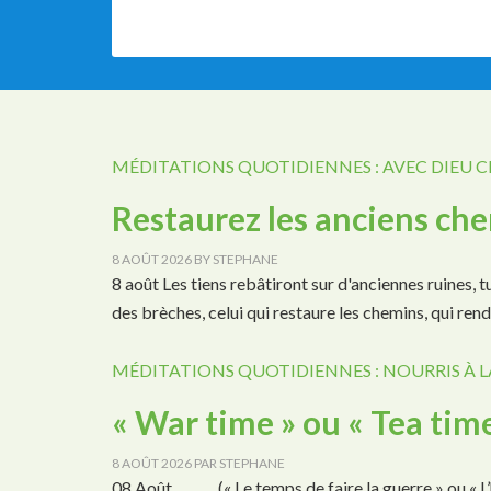
MÉDITATIONS QUOTIDIENNES : AVEC DIEU 
Restaurez les anciens ch
8 AOÛT 2026
BY
STEPHANE
8 août Les tiens rebâtiront sur d'anciennes ruines, 
des brèches, celui qui restaure les chemins, qui ren
MÉDITATIONS QUOTIDIENNES : NOURRIS À L
« War time » ou « Tea time
8 AOÛT 2026
PAR
STEPHANE
08 Août (« Le temps de faire la guerre » ou « L’he