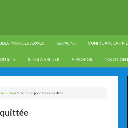
UDES POUR LES JEUNES
SERMONS
S’UNIR DANS LA PRI
DU SITE
SITES À VISITER
A PROPOS
NOUS CON
r Avec Dieu
/
Condition pour être acquittée
cquittée