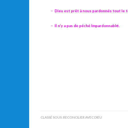
–
Dieu est prêt à nous pardonnés tout le 
e
.
–
Il n’y a pas de péché Impardonnabl
CLASSÉ SOUS :
RECONCILIER AVEC DIEU