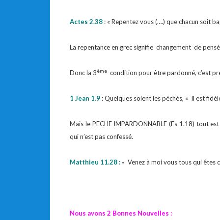
Actes 2.38
: « Repentez vous (….) que chacun soit ba
La repentance en grec signifie changement de pensé
ème
Donc la 3
condition pour être pardonné, c’est pre
1 Jean 1.9
: Quelques soient les péchés, « Il est fid
Mais le PECHE IMPARDONNABLE (Es 1.18) tout est pa
qui n’est pas confessé.
Matthieu 11.28 :
« Venez à moi vous tous qui êtes ch
Nous avons 2 Bonnes Nouvelles :