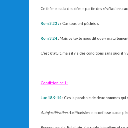
Ce thème est la deuxième partie des révélations cac
Rom 3.23 :
« Car tous ont péchés ».
Rom 3.24
: Mais ce texte nous dit que « gratuitement 
C’est gratuit, mais il y a des conditions sans quoi il n
Condition n° 1 :
Luc 18.9-14
: C’es la parabole de deux hommes qui m
Autojustification
:
Le Pharisien ne confesse aucun péc
Repentance
:
Le Publicain s’accable lui-même et se r