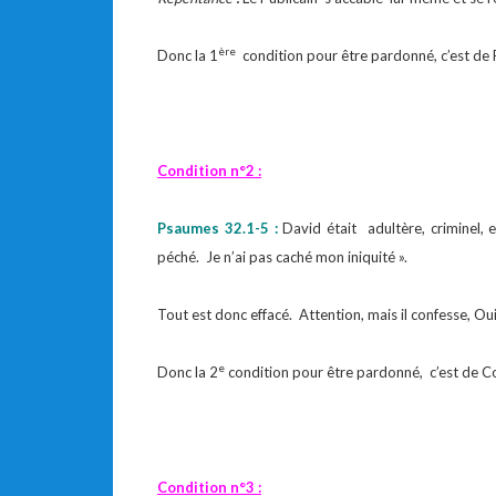
ère
Donc la 1
condition pour être pardonné, c’est de 
Condition n°2 :
Psaumes 32.1-5 :
David était adultère, criminel, e
péché. Je n’ai pas caché mon iniquité ».
Tout est donc effacé. Attention, mais il confesse, O
e
Donc la 2
condition pour être pardonné, c’est de C
Condition n°3 :