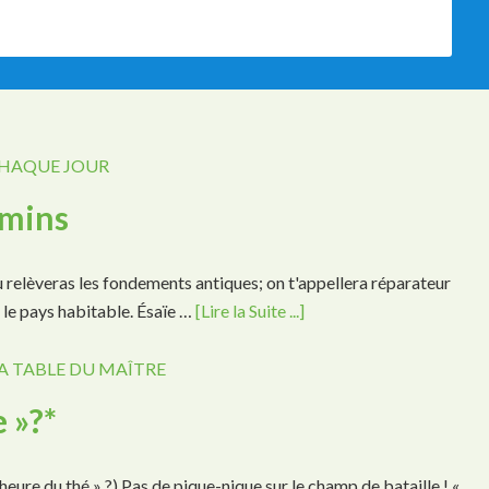
CHAQUE JOUR
emins
tu relèveras les fondements antiques; on t'appellera réparateur
d le pays habitable. Ésaïe …
[Lire la Suite ...]
A TABLE DU MAÎTRE
 »?*
ure du thé » ?) Pas de pique-nique sur le champ de bataille ! «