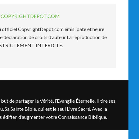
EL COPYRIGHTDEPOT.COM
officiel CopyrightDepot.com émis: date et heure
e déclaration de droits d'auteur La reproduction de
est STRICTEMENT INTERDITE.
t de partager la Vérité, l’Evangile Éternelle. Il tire ses
, Sa Sainte Bible, qui est le seul Livre Sacré. Avec la
ous édifier, d’augmenter votre Connaissance Biblique.