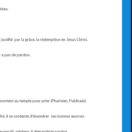
hées.
justifié par la grâce, la rédemption en Jésus Christ.
’y a pas de pardon.
ontent au temple pour prier (Pharisien, Publicain).
hé, il se contente d’énumérer ses bonnes œuvres.
econnaît pécheur, il demande le pardon.