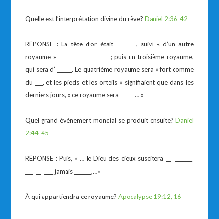
Quelle est l’interprétation divine du rêve?
Daniel 2:36-42
RÉPONSE : La tête d’or était ________, suivi « d’un autre
royaume » _______ ___ __ ____; puis un troisième royaume,
qui sera d’ ______. Le quatrième royaume sera « fort comme
du ___, et les pieds et les orteils » signifiaient que dans les
derniers jours, « ce royaume sera ______… »
Quel grand événement mondial se produit ensuite?
Daniel
2:44-45
RÉPONSE : Puis, « … le Dieu des cieux suscitera __ _______
___ __ ____ jamais _______,…»
À qui appartiendra ce royaume?
Apocalypse 19:12, 16