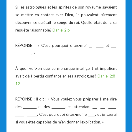
Si les astrologues et les spirites de son royaume savaient
se mettre en contact avec Dieu, ils pouvaient sûrement
découvrir ce qu’était le songe du roi. Quelle était donc sa
requête raisonnable?
Daniel 2:6
RÉPONSE : « C’est pourquoi dites-moi __ _____ et ___
___________. »
À quoi voit-on que ce monarque intelligent et impatient
avait déjà perdu confiance en ses astrologues?
Daniel 2:8-
12
RÉPONSE : Il dit : « Vous voulez vous préparer à me dire
des _________ et des _________, en attendant ___ ___ _____
______ _______. C’est pourquoi dites-moi le _____, et je saurai
si vous êtes capables de m’en donner l’explication. »