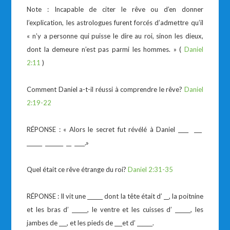
Note : Incapable de citer le rêve ou d’en donner
l’explication, les astrologues furent forcés d’admettre qu’il
« n’y a personne qui puisse le dire au roi, sinon les dieux,
dont la demeure n’est pas parmi les hommes. » (
Daniel
2:11
)
Comment Daniel a-t-il réussi à comprendre le rêve?
Daniel
2:19-22
RÉPONSE : « Alors le secret fut révélé à Daniel ____ ___
______ _______ __ ____.»
Quel était ce rêve étrange du roi?
Daniel 2:31-35
RÉPONSE : Il vit une ______ dont la tête était d’ __, la poitnine
et les bras d’ ______, le ventre et les cuisses d’ ______, les
jambes de ___, et les pieds de ___et d’ ______.