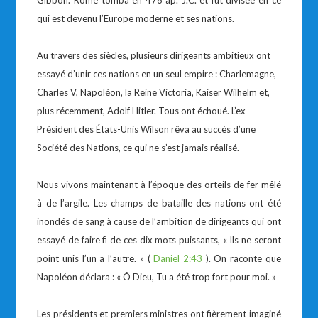
Gibbon. Rome tomba en 476 ap. J.C. et fut divisée en ce
qui est devenu l’Europe moderne et ses nations.
Au travers des siècles, plusieurs dirigeants ambitieux ont
essayé d’unir ces nations en un seul empire : Charlemagne,
Charles V, Napoléon, la Reine Victoria, Kaiser Wilhelm et,
plus récemment, Adolf Hitler. Tous ont échoué. L’ex-
Président des États-Unis Wilson rêva au succès d’une
Société des Nations, ce qui ne s’est jamais réalisé.
Nous vivons maintenant à l’époque des orteils de fer mêlé
à de l’argile. Les champs de bataille des nations ont été
inondés de sang à cause de l’ambition de dirigeants qui ont
essayé de faire fi de ces dix mots puissants, « Ils ne seront
point unis l’un a l’autre. » (
Daniel 2:43
). On raconte que
Napoléon déclara : « Ô Dieu, Tu a été trop fort pour moi. »
Les présidents et premiers ministres ont fièrement imaginé