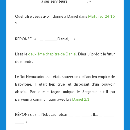
______ ___ ______ à ses serviteurs ___ _________. »
Quel titre Jésus a-t-Il donné à Daniel dans
Matthieu 24:15
?
RÉPONSE : « … __ ________ Daniel, … »
Lisez le
deuxième chapitre de Daniel
. Dieu lui prédit le futur
du monde.
Le Roi Nebucadnetsar était souverain de l’ancien empire de
Babylone. Il était fier, cruel et disposait d’un pouvoir
absolu. Par quelle façon unique le Seigneur a-t-Il pu
parvenir à communiquer avec lui?
Daniel 2:1
RÉPONSE : « … Nebucadnetsar ___ ___ ______. Il… __ _______
______. »