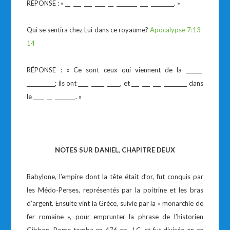
RÉPONSE : « __ ___ ___ ____ __ ________ ___ _________. »
Qui se sentira chez Lui dans ce royaume?
Apocalypse 7:13-
14
RÉPONSE : « Ce sont ceux qui viennent de la ______
___________; ils ont ____ _____ _____, et ___ ___ ___ _________ dans
le ____ __ ________. »
NOTES SUR DANIEL, CHAPITRE DEUX
Babylone, l’empire dont la tête était d’or, fut conquis par
les Médo-Perses, représentés par la poitrine et les bras
d’argent. Ensuite vint la Grèce, suivie par la « monarchie de
fer romaine », pour emprunter la phrase de l’historien