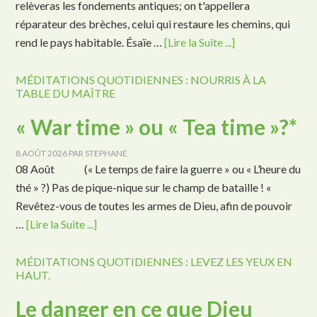
relèveras les fondements antiques; on t'appellera
réparateur des brèches, celui qui restaure les chemins, qui
rend le pays habitable. Ésaïe …
[Lire la Suite ...]
MÉDITATIONS QUOTIDIENNES : NOURRIS À LA
TABLE DU MAÎTRE
« War time » ou « Tea time »?*
8 AOÛT 2026
PAR
STEPHANE
08 Août (« Le temps de faire la guerre » ou « L’heure du
thé » ?) Pas de pique-nique sur le champ de bataille ! «
Revêtez-vous de toutes les armes de Dieu, afin de pouvoir
…
[Lire la Suite ...]
MÉDITATIONS QUOTIDIENNES : LEVEZ LES YEUX EN
HAUT.
Le danger en ce que Dieu