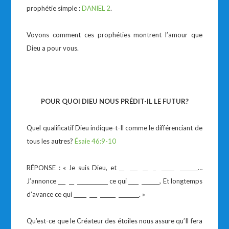
prophétie simple :
DANIEL 2
.
Voyons comment ces prophéties montrent l’amour que
Dieu a pour vous.
POUR QUOI DIEU NOUS PRÉDIT-IL LE FUTUR?
Quel qualificatif Dieu indique-t-Il comme le différenciant de
tous les autres?
Ésaie 46:9-10
RÉPONSE : « Je suis Dieu, et __ ___ __ _ _____ _______…
J’annonce ___ __ ____________ ce qui ____ _______, Et longtemps
d’avance ce qui _____ ___ ______ ________. »
Qu’est-ce que le Créateur des étoiles nous assure qu’Il fera