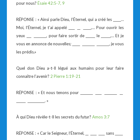
pour nous?
Ésaie 42:5-7, 9
RÉPONSE : « Ainsi parle Dieu, l’Éternel, qui a créé les _____…
Moi, l’Éternel, je t’ai appelé ____ __ _____,… Pour ouvrir les
yeux ___ ________, pour faire sortir de ______ le ______,… Et je
vous en annonce de nouvelles; _____ ________ ________, je vous
les prédis.»
Quel don Dieu a-t-Il légué aux humains pour leur faire
connaître l’avenir?
2 Pierre 1:19-21
RÉPONSE : « Et nous tenons pour ________ ____ ________ __
______ ___________. »
À qui Dieu révèle-t-Il les secrets du futur?
Amos 3:7
RÉPONSE : « Car le Seigneur, l’Éternel, __ ____ ____ sans _____