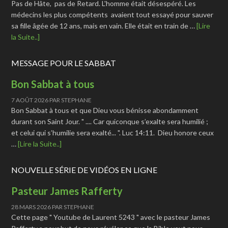
Pas de Hâte, pas de Retard. L'homme était désespéré. Les
médecins les plus compétents avaient tout essayé pour sauver
sa fille âgée de 12 ans, mais en vain. Elle était en train de …
[Lire
la Suite..]
MESSAGE POUR LE SABBAT
Bon Sabbat à tous
7 AOÛT 2026
PAR
STEPHANE
Bon Sabbat à tous et que Dieu vous bénisse abondamment
durant son Saint Jour. " .... Car quiconque s’exalte sera humilié ;
et celui qui s’humilie sera exalté... ". Luc 14:11. Dieu honore ceux
…
[Lire la Suite..]
NOUVELLE SÉRIE DE VIDÉOS EN LIGNE
Pasteur James Rafferty
28 MARS 2026
PAR
STEPHANE
Cette page " Youtube de Laurent 5243 " avec le pasteur James