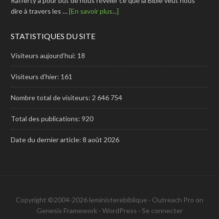
Rafferty a pour but de nous révéler ce que la Bible veut nous
dire à travers les …
[En savoir plus...]
STATISTIQUES DU SITE
Visiteurs aujourd’hui:
18
Visiteurs d’hier:
161
Nombre total de visiteurs:
2 646 754
Total des publications:
920
Date du dernier article:
8 août 2026
Copyright ©2004-2026 leministerebiblique ·
Outreach Pro
on
Genesis Framework
·
WordPress
·
Se connecter