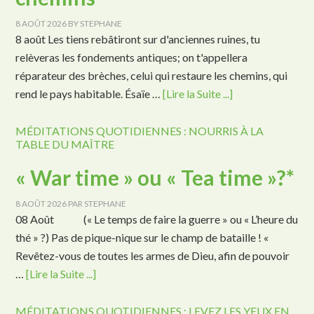
8 AOÛT 2026
BY
STEPHANE
8 août Les tiens rebâtiront sur d'anciennes ruines, tu
relèveras les fondements antiques; on t'appellera
réparateur des brèches, celui qui restaure les chemins, qui
rend le pays habitable. Ésaïe …
[Lire la Suite ...]
MÉDITATIONS QUOTIDIENNES : NOURRIS À LA
TABLE DU MAÎTRE
« War time » ou « Tea time »?*
8 AOÛT 2026
PAR
STEPHANE
08 Août (« Le temps de faire la guerre » ou « L’heure du
thé » ?) Pas de pique-nique sur le champ de bataille ! «
Revêtez-vous de toutes les armes de Dieu, afin de pouvoir
…
[Lire la Suite ...]
MÉDITATIONS QUOTIDIENNES : LEVEZ LES YEUX EN