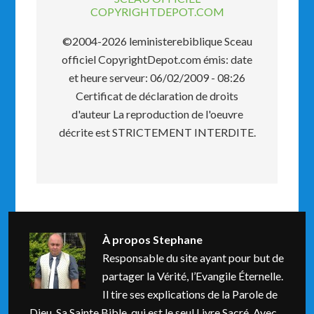
COPYRIGHTDEPOT.COM
©2004-2026 leministerebiblique Sceau
officiel CopyrightDepot.com émis: date
et heure serveur: 06/02/2009 - 08:26
Certificat de déclaration de droits
d'auteur La reproduction de l'oeuvre
décrite est STRICTEMENT INTERDITE.
À propos
Stephane
Responsable du site ayant pour but de
partager la Vérité, l’Evangile Éternelle.
Il tire ses explications de la Parole de
Dieu, Sa Sainte Bible, qui est le seul Livre Sacré. Avec