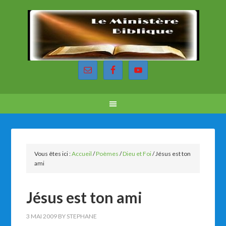
Vous êtes ici :
Accueil
/
Poèmes
/
Dieu et Foi
/
Jésus est ton
ami
Jésus est ton ami
3 MAI 2009
BY
STEPHANE