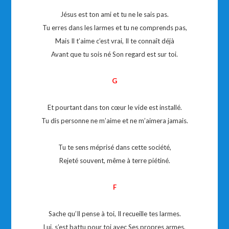
Jésus est ton ami et tu ne le sais pas.
Tu erres dans les larmes et tu ne comprends pas,
Mais Il t’aime c’est vrai, Il te connaît déjà
Avant que tu sois né Son regard est sur toi.
G
Et pourtant dans ton cœur le vide est installé.
Tu dis personne ne m’aime et ne m’aimera jamais.
Tu te sens méprisé dans cette société,
Rejeté souvent, même à terre piétiné.
F
Sache qu’Il pense à toi, Il recueille tes larmes.
Lui, s’est battu pour toi avec Ses propres armes,