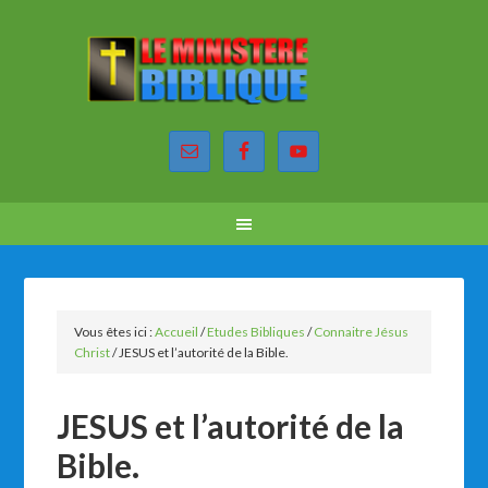
Vous êtes ici :
Accueil
/
Etudes Bibliques
/
Connaitre Jésus
Christ
/
JESUS et l’autorité de la Bible.
JESUS et l’autorité de la
Bible.