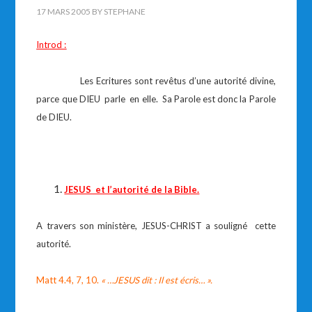
17 MARS 2005
BY
STEPHANE
Introd :
Les Ecritures sont revêtus d’une autorité divine,
parce que DIEU parle en elle. Sa Parole est donc la Parole
de DIEU.
JESUS et l’autorité de la Bible.
A travers son ministère, JESUS-CHRIST a souligné cette
autorité.
Matt 4.4, 7, 10.
« …JESUS dit : Il est écris… ».