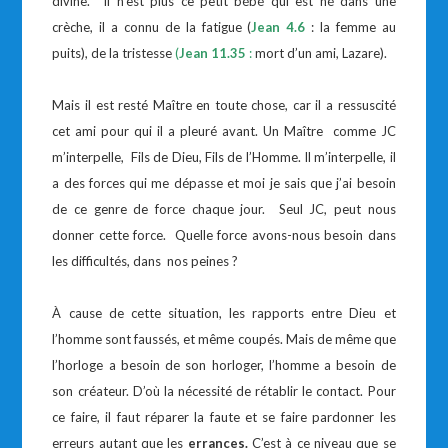
divine. Il n’est plus ce petit bébé qui est né dans une
crèche, il a connu de la fatigue (
Jean 4.6
: la femme au
puits), de la tristesse
(
Jean 11.35
:
mort d’un ami, Lazare).
Mais il est resté Maître en toute chose, car il a ressuscité
cet ami pour qui il a pleuré avant. Un Maître comme JC
m’interpelle, Fils de Dieu, Fils de l’Homme. Il m’interpelle, il
a des forces qui me dépasse et moi je sais que j’ai besoin
de ce genre de force chaque jour. Seul JC, peut nous
donner cette force. Quelle force avons-nous besoin dans
les difficultés, dans nos peines ?
À cause de cette situation, les rapports entre Dieu et
l’homme sont faussés, et même coupés. Mais de même que
l’horloge a besoin de son horloger, l’homme a besoin de
son créateur. D’où la nécessité de rétablir le contact. Pour
ce faire, il faut réparer la faute et se faire pardonner les
erreurs autant que les
errances.
C’est à ce niveau que se