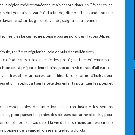
ans la région méditerranéenne, mais encore dans les Cévennes, en
 du Lyonnais; la variété d’altitude, dite petite lavande ou fine
ée lavande bâtarde, grosse lavande, spigoure ou lavandin…
feuilles très larges, et ne pousse pas au nord des Hautes-Alpes.
imule, tonifie et régularise, cela depuis des millénaires.
es « déodorants », les insecticides protégeant les vêtements ou
x Romains à préparer leurs bains (son nom viendrait d’ailleurs du
es coffres et les armoires; on l’utilisait, sous forme d’huile, pour
ses et on l’appliquait sur la tête des enfants pour tuer les poux et
bes responsables des infections et qu’on invente les sérums
ssence, pour panser les plaies des blessés par arme blanche, pour
ons où elle pousse sauvaient la vie de leurs chiens piqués par une
e poignée de lavande froissée entre leurs doigts