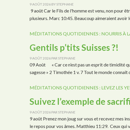
9 AOÛT 2026
BY
STEPHANE
9 août Car le Fils de l'homme est venu, non pour êt
plusieurs. Marc 10:45. Beaucoup aimeraient avoir le
MÉDITATIONS QUOTIDIENNES : NOURRIS À L
Gentils p’tits Suisses ?!
9 AOÛT 2026
PAR
STEPHANE
09 Août « Car ce n’est pas un esprit de timidité qu
sagesse » 2 Timothée 1 v. 7 Tout le monde connaît 
MÉDITATIONS QUOTIDIENNES : LEVEZ LES YE
Suivez l’exemple de sacrif
9 AOÛT 2026
PAR
STEPHANE
9 août Prenez mon joug sur vous et recevez mes inst
le repos pour vos âmes. Matthieu 11:29. Ceux qui 