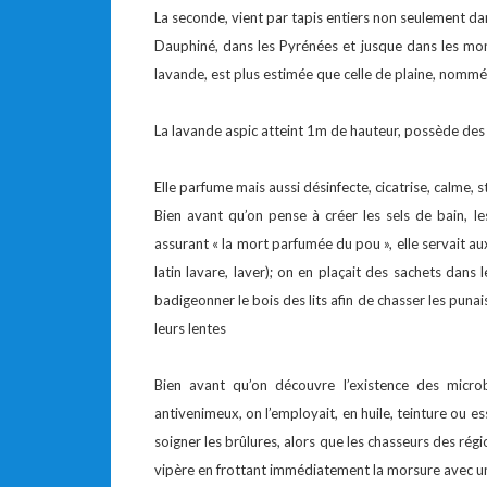
La seconde, vient par tapis entiers non seulement d
Dauphiné, dans les Pyrénées et jusque dans les monts
lavande, est plus estimée que celle de plaine, nomm
La lavande aspic atteint 1m de hauteur, possède des 
Elle parfume mais aussi désinfecte, cicatrise, calme, st
Bien avant qu’on pense à créer les sels de bain, l
assurant « la mort parfumée du pou », elle servait au
latin lavare, laver); on en plaçait des sachets dans l
badigeonner le bois des lits afin de chasser les punai
leurs lentes
Bien avant qu’on découvre l’existence des micro
antivenimeux, on l’employait, en huile, teinture ou e
soigner les brûlures, alors que les chasseurs des régi
vipère en frottant immédiatement la morsure avec un