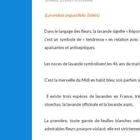
18 AVRIL 2014
BY
STEPHANE
(Lavandula angustifolia (labiés)
Dans le langage des fleurs, la lavande signifie « Répo
c’est un symbole de « tendresse » en relation avec
apaisantes et antiseptiques.
Les noces de lavande symbolisent les 46 ans de maria
C’est la merveille du Midi en habit bleu; son parfum 
Il existe trois espèces de lavandes en France, t
stoechas, la lavande officinale et la lavande aspic.
La première, toute garnie de feuilles blanches velo
admirables fleurs pourpre violacé; elle est stricteme