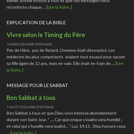
édifier. Bonne écoute à tous et que ces messages nous
réconforte chaque …
[Lire la Suite..]
EXPLICATION DE LA BIBLE
Vivre selon le Timing du Père
19 MAI 2026
PAR
STEPHANE
Pas de Hâte, pas de Retard. L'homme était désespéré. Les
médecins les plus compétents avaient tout essayé pour sauver
sa fille âgée de 12 ans, mais en vain. Elle était en train de …
[Lire
la Suite..]
MESSAGE POUR LE SABBAT
Bon Sabbat à tous
7 AOÛT 2026
PAR
STEPHANE
Bon Sabbat à tous et que Dieu vous bénisse abondamment
durant son Saint Jour. " .... Car quiconque s’exalte sera humilié ;
et celui qui s’humilie sera exalté... ". Luc 14:11. Dieu honore ceux
…
[Lire la Suite..]