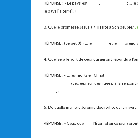
RÉPONSE : « Le pays est _______, _____ __ _______; … le p
le pays [la terre]. »
3. Quelle promesse Jésus a-t-Il faite à Son peuple?
J
RÉPONSE : (verset 3) « … je __________ et je ____ prendra
4. Quel sera le sort de ceux qui auront répondu à l’
RÉPONSE : « … les morts en Christ ______________ _______
________ _______ avec eux sur des nuées, à la rencontr
________. »
5. De quelle manière Jérémie décrit-il ce qui arrivera
RÉPONSE : « Ceux que _____ l’Éternel en ce jour seront é