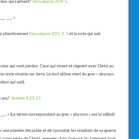
ceux qui L’aiment?
Apocalypse 20:4-5
.
__ ___. »
sez attentivement
Apocalypse 20:1-3, 5
et la note qui suit.
 ceux qui sont perdus. Ceux qui vivent et règnent avec Christ au
e reste vivante sur terre. Le mot abîme vient du grec « abyssos
ition qui suit).
le ans?
Jérémie 4:23-27
.
t __… » (Le terme correspondant au grec « abyssos » est ici utilisé).
sur une planète dévastée et de constater les résultats de sa guerre
en compagnie de Christ, engagés dans l’oeuvre du jugement (voir