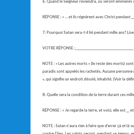
6. Quand le Seigneur reviendra, où seront emmenés 
RÉPONSE : « … et ils régnèrent avec Christ pendant ___
7. Pourquoi Satan sera-t-il lié pendant mille ans? Li
VOTRE RÉPONSE :_______________________________________
NOTE : « Les autres morts » (le reste des morts) sont
paradis sont appelés les rachetés. Aucune personne n
», qui signifie un endroit désolé, inhabité. (Voir la défin
8. Quelle sera la condition de la terre durant ces mil
RÉPONSE : « Je regarde la terre, et voici, elle est __ e
NOTE : Satan n’aura rien à faire que d’errer çà et là 
contre Dieu. Les saints seront, pendant ce temps, 