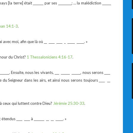
ays [la terre] était _______ par ses _________; … la malédiction ______
ean 14:1-3
.
i avec moi, afin que là où __ ____ ____ _ _____ _____. »
amour du Christ?
1 Thessaloniciens 4:16-17
.
_____. Ensuite, nous les vivants, ___ ______ ______, nous serons ____
e du Seigneur dans les airs, et ainsi nous serons toujours ____ __
 à ceux qui luttent contre Dieu?
Jérémie 25:30-33
.
tendus ____ ____ à _______ __ __ _____. »