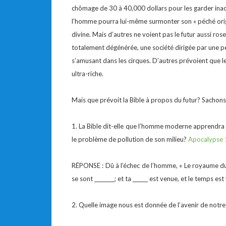
chômage de 30 à 40,000 dollars pour les garder inac
l’homme pourra lui-même surmonter son « péché origin
divine. Mais d’autres ne voient pas le futur aussi ros
totalement dégénérée, une société dirigée par une pet
s’amusant dans les cirques. D’autres prévoient que 
ultra-riche.
Mais que prévoit la Bible à propos du futur? Sachons 
1. La Bible dit-elle que l’homme moderne apprendra 
le problème de pollution de son milieu?
Apocalypse 
RÉPONSE : Dû à l’échec de l’homme, « Le royaume du m
se sont ________; et ta ______ est venue, et le temps est
2. Quelle image nous est donnée de l’avenir de notr