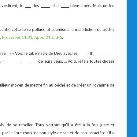
nvestirent] le ____ des ______ et la _____ bien-aimée. Mais un feu
purifié cette terre polluée et soumise à la malédiction du péché,
1
;
Proverbes 11:31
;
Apoc. 21:1, 3-5
.
erre… » « Voici le tabernacle de Dieu avec les ______! Il ________ ____
__. Il ________ _____ _____ de leurs yeux. … Voici, je fais toutes choses
meilleur moyen de mettre fin au péché et de créer un royaume de
i de se rebeller. Tous verront qu’Il a été à la fois juste et
ar le libre choix de son style de vie et de son caractère s’il a