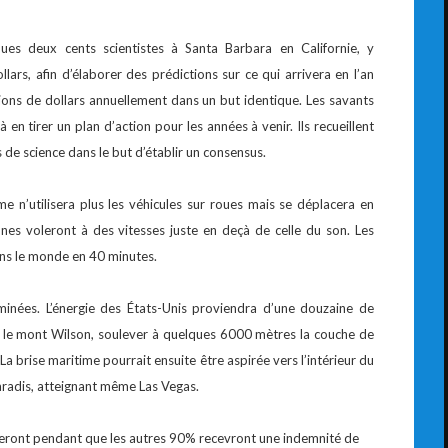
es deux cents scientistes à Santa Barbara en Californie, y
ars, afin d’élaborer des prédictions sur ce qui arrivera en l’an
ions de dollars annuellement dans un but identique. Les savants
 en tirer un plan d’action pour les années à venir. Ils recueillent
de science dans le but d’établir un consensus.
e n’utilisera plus les véhicules sur roues mais se déplacera en
nes voleront à des vitesses juste en deçà de celle du son. Les
ans le monde en 40 minutes.
iminées. L’énergie des États-Unis proviendra d’une douzaine de
 sur le mont Wilson, soulever à quelques 6000 mètres la couche de
 brise maritime pourrait ensuite être aspirée vers l’intérieur du
paradis, atteignant même Las Vegas.
illeront pendant que les autres 90% recevront une indemnité de