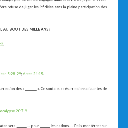
Père refuse de juger les infidèles sans la pleine participation des
IL AU BOUT DES MILLE ANS?
:2
.
Jean 5:28-29
;
Actes 24:15
.
ésurrection des « ________ ». Ce sont deux résurrections distantes de
ocalypse 20:7-9
.
an sera _______ … pour _______ les nations. … Et ils montèrent sur