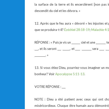
la surface de la terre et ils encerclèrent [non pas i
descendit du ciel et les dévora. »
12. Après que le feu aura « dévoré » les injustes et 
que se produira-t-il?
Ézéchiel 28:18-19
;
Malachie 4:
RÉPONSE : « Puis je vis un _______ ciel et une ________ t
___, et ils seront ___ ______, et ____ ________ sera ____ _
_________. »
13. Si vous étiez Dieu, pourriez-vous imaginer un 
bonheur? Voir
Apocalypse 5:11-13
.
VOTRE RÉPONSE : ___
NOTE : Dieu a été patient avec ceux qui ont chois
miséricordieux. Chaque être humain aura démontré, p