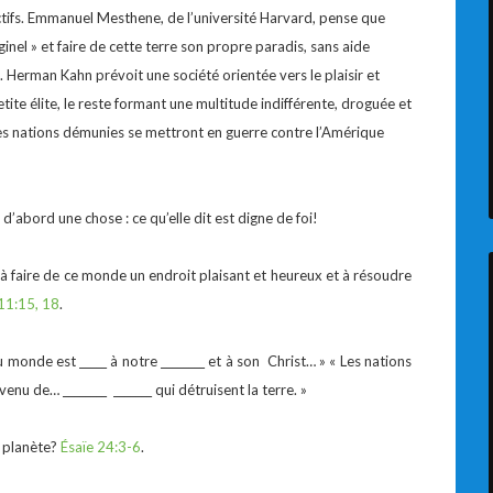
tifs. Emmanuel Mesthene, de l’université Harvard, pense que
el » et faire de cette terre son propre paradis, sans aide
e. Herman Kahn prévoit une société orientée vers le plaisir et
ite élite, le reste formant une multitude indifférente, droguée et
les nations démunies se mettront en guerre contre l’Amérique
d’abord une chose : ce qu’elle dit est digne de foi!
à faire de ce monde un endroit plaisant et heureux et à résoudre
11:15, 18
.
onde est _____ à notre ________ et à son Christ… » « Les nations
 venu de… ________ _______ qui détruisent la terre. »
e planète?
Ésaïe 24:3-6
.