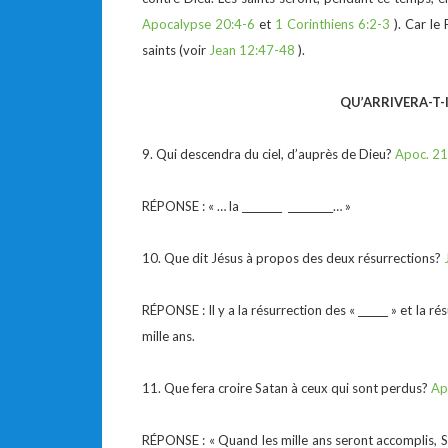
Apocalypse 20:4-6
et
1 Corinthiens 6:2-3
). Car le 
saints (voir
Jean 12:47-48
).
QU’ARRIVERA-T-
9. Qui descendra du ciel, d’auprès de Dieu?
Apoc. 21
RÉPONSE : « … la ________ _________… »
10. Que dit Jésus à propos des deux résurrections?
RÉPONSE : Il y a la résurrection des « ______ » et la r
mille ans.
11. Que fera croire Satan à ceux qui sont perdus?
Ap
RÉPONSE : « Quand les mille ans seront accomplis, Sat