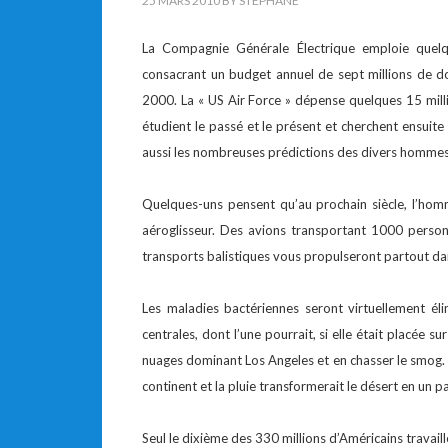
25 MARS 2010
BY
STEPHANE
La Compagnie Générale Électrique emploie quelqu
consacrant un budget annuel de sept millions de doll
2000. La « US Air Force » dépense quelques 15 mill
étudient le passé et le présent et cherchent ensuite à
aussi les nombreuses prédictions des divers hommes 
Quelques-uns pensent qu’au prochain siècle, l’homm
aéroglisseur. Des avions transportant 1000 person
transports balistiques vous propulseront partout d
Les maladies bactériennes seront virtuellement él
centrales, dont l’une pourrait, si elle était placée
nuages dominant Los Angeles et en chasser le smog. La
continent et la pluie transformerait le désert en un 
Seul le dixième des 330 millions d’Américains trava