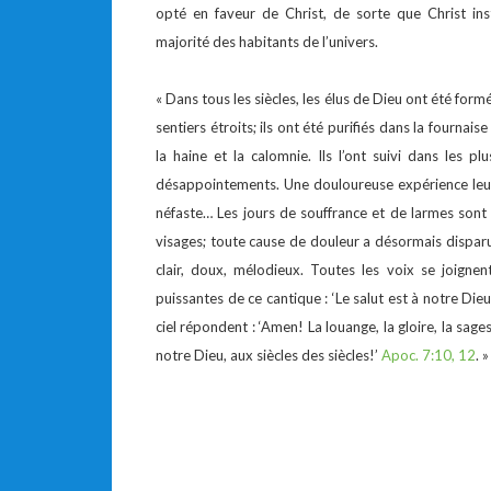
opté en faveur de Christ, de sorte que Christ in
majorité des habitants de l’univers.
« Dans tous les siècles, les élus de Dieu ont été formés
sentiers étroits; ils ont été purifiés dans la fournaise
la haine et la calomnie. Ils l’ont suivi dans les p
désappointements. Une douloureuse expérience leur
néfaste… Les jours de souffrance et de larmes sont à
visages; toute cause de douleur a désormais disparu.
clair, doux, mélodieux. Toutes les voix se joignen
puissantes de ce cantique : ‘Le salut est à notre Dieu 
ciel répondent : ‘Amen! La louange, la gloire, la sages
notre Dieu, aux siècles des siècles!’
Apoc. 7:10, 12
. 