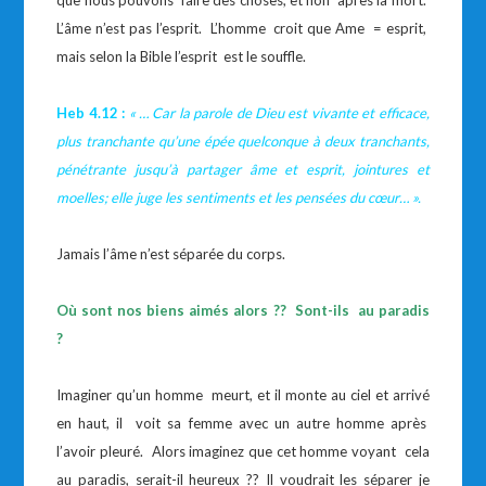
que nous pouvons faire des choses, et non après la mort.
L’âme n’est pas l’esprit. L’homme croit que Ame = esprit,
mais selon la Bible l’esprit est le souffle.
Heb 4.12 :
« … Car la parole de Dieu est vivante et efficace,
plus tranchante qu’une épée quelconque à deux tranchants,
pénétrante jusqu’à partager âme et esprit, jointures et
moelles; elle juge les sentiments et les pensées du cœur…
».
Jamais l’âme n’est séparée du corps.
Où sont nos biens aimés alors ?? Sont-ils au paradis
?
Imaginer qu’un homme meurt, et il monte au ciel et arrivé
en haut, il voit sa femme avec un autre homme après
l’avoir pleuré. Alors imaginez que cet homme voyant cela
au paradis, serait-il heureux ?? Il voudrait les séparer je