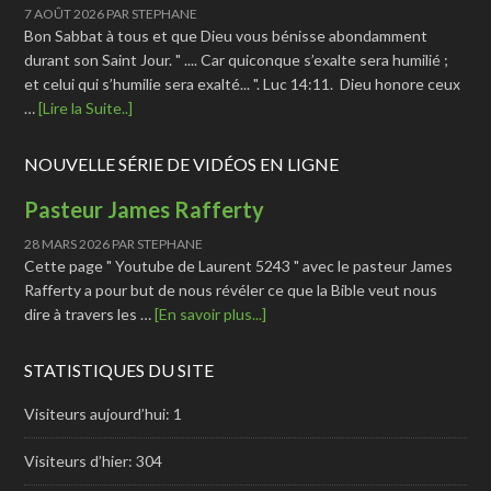
7 AOÛT 2026
PAR
STEPHANE
Bon Sabbat à tous et que Dieu vous bénisse abondamment
durant son Saint Jour. " .... Car quiconque s’exalte sera humilié ;
et celui qui s’humilie sera exalté... ". Luc 14:11. Dieu honore ceux
…
[Lire la Suite..]
NOUVELLE SÉRIE DE VIDÉOS EN LIGNE
Pasteur James Rafferty
28 MARS 2026
PAR
STEPHANE
Cette page " Youtube de Laurent 5243 " avec le pasteur James
Rafferty a pour but de nous révéler ce que la Bible veut nous
dire à travers les …
[En savoir plus...]
STATISTIQUES DU SITE
Visiteurs aujourd’hui:
1
Visiteurs d’hier:
304