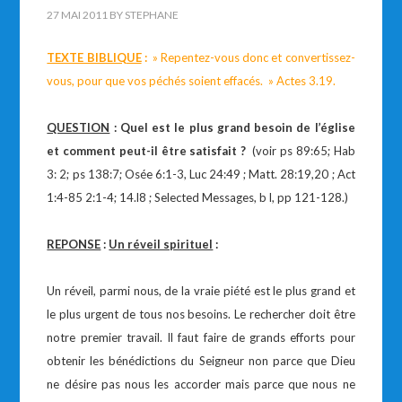
27 MAI 2011
BY
STEPHANE
TEXTE BIBLIQUE
:
» Repentez-vous donc et convertissez-
vous, pour que vos péchés soient effacés. » Actes 3.19.
QUESTION
: Quel est le plus grand besoin de l’église
et comment peut-il être satisfait ?
(voir ps 89:65; Hab
3: 2; ps 138:7; Osée 6:1-3, Luc 24:49 ; Matt. 28:19,20 ; Act
1:4-85 2:1-4; 14.l8 ; Selected Messages, b l, pp 121-128.)
REPONSE
:
Un réveil spirituel
:
Un réveil, parmi nous, de la vraie piété est le plus grand et
le plus urgent de tous nos besoins. Le rechercher doit être
notre premier travail. Il faut faire de grands efforts pour
obtenir les bénédictions du Seigneur non parce que Dieu
ne désire pas nous les accorder mais parce que nous ne