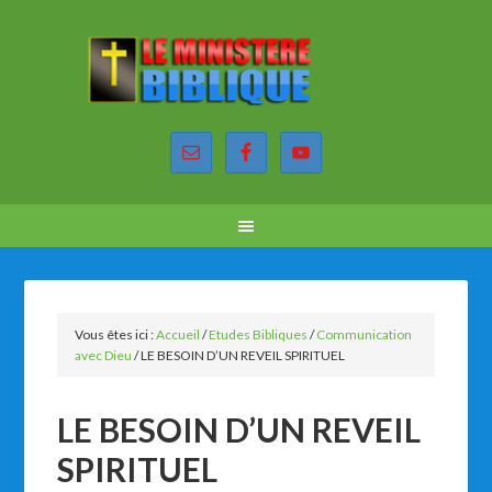
Vous êtes ici :
Accueil
/
Etudes Bibliques
/
Communication
avec Dieu
/
LE BESOIN D’UN REVEIL SPIRITUEL
LE BESOIN D’UN REVEIL
SPIRITUEL