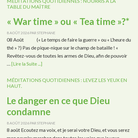
MÉDITATIONS QUOTIDIENNES : NOURRIS À LA
TABLE DU MAÎTRE
« War time » ou « Tea time »?*
8 AOÛT 2026
PAR
STEPHANE
08 Août (« Le temps de faire la guerre » ou « L’heure du
thé » ?) Pas de pique-nique sur le champ de bataille ! «
Revêtez-vous de toutes les armes de Dieu, afin de pouvoir
…
[Lire la Suite ...]
MÉDITATIONS QUOTIDIENNES : LEVEZ LES YEUX EN
HAUT.
Le danger en ce que Dieu
condamne
8 AOÛT 2026
PAR
STEPHANE
8 août Ecoutez ma voix, et je serai votre Dieu, et vous serez
mon peuple; marchez dans toutes les voies que je vous