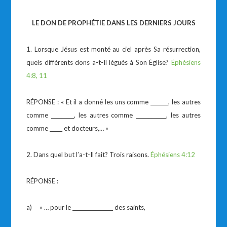
LE DON DE PROPHÉTIE DANS LES DERNIERS JOURS
1. Lorsque Jésus est monté au ciel après Sa résurrection,
quels différents dons a-t-Il légués à Son Église?
Éphésiens
4:8, 11
RÉPONSE : « Et il a donné les uns comme _______, les autres
comme _________, les autres comme ____________, les autres
comme _____ et docteurs,… »
2. Dans quel but l’a-t-Il fait? Trois raisons.
Éphésiens 4:12
RÉPONSE :
a) « … pour le ________________ des saints,