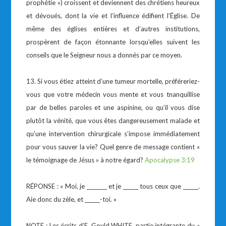
prophétie ») croissent et deviennent des chrétiens heureux
et dévoués, dont la vie et l’influence édifient l’Église. De
même des églises entières et d’autres institutions,
prospèrent de façon étonnante lorsqu’elles suivent les
conseils que le Seigneur nous a donnés par ce moyen.
13. Si vous étiez atteint d’une tumeur mortelle, préféreriez-
vous que votre médecin vous mente et vous tnanquillise
par de belles paroles et une aspinine, ou qu’il vous dise
plutôt la vénité, que vous êtes dangereusement malade et
qu’une intervention chirurgicale s’impose immédiatement
pour vous sauver la vie? Quel genre de message contient «
le témoignage de Jésus » à notre égard?
Apocalypse 3:19
RÉPONSE : « Moi, je ________ et je ______ tous ceux que ______.
Aie donc du zèle, et ______-toi. »
NOTE : Les écrits d’E. Gould WHITE, partie intégrante du «