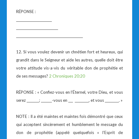
RÉPONSE :
_______________________
___________________________
___________________________________________
12. Si vous voulez devenir un chnétien fort et heureux, qui
grandit dans le Seigneur et aide les autres, quelle doit être
votre attitude vis-a-vis du véritable don de prophétie et
de ses messages?
2 Chroniques 20:20
RÉPONSE : « Confiez-vous en l’Éternel, votre Dieu, et vous
serez ________; _______-vous en ___ _________, et vous _________. »
NOTE : Il a été maintes et maintes fois démontré que ceux
qui acceptent sincèrement et humblement le message du
don de prophétie (appelé quelquefois « l’Esprit de