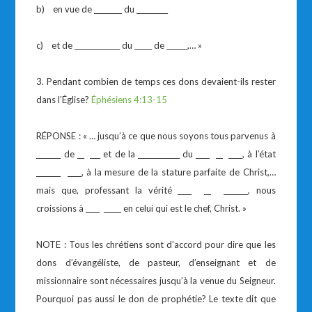
b) en vue de ________ du _________
c) et de _____________ du _____ de ______,… »
3. Pendant combien de temps ces dons devaient-ils rester
dans l’Église?
Éphésiens 4:13-15
RÉPONSE : « … jusqu’à ce que nous soyons tous parvenus à
_______ de __ ___ et de la ____________ du ____ __ ____, à l’état
_______ ____, à la mesure de la stature parfaite de Christ,…
mais que, professant la vérité ____ __ _______, nous
croissions à ____ _____ en celui qui est le chef, Christ. »
NOTE : Tous les chrétiens sont d’accord pour dire que les
dons d’évangéliste, de pasteur, d’enseignant et de
missionnaire sont nécessaires jusqu’à la venue du Seigneur.
Pourquoi pas aussi le don de prophétie? Le texte dit que