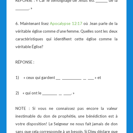
RÉPONSE : « Car le témoignage de Jésus est ________ de la
_________. »
6. Maintenant lisez
Apocalypse 12:17
où Jean parle de la
véritable église comme d’une femme. Quelles sont les deux
caractéristiques qui identifient cette église comme la
véritable Église?
RÉPONSE :
1) « ceux qui gardent ___ _____________ __ ____ » et
2) « qui ont le __________ __ _____. »
NOTE : Si vous ne connaissez pas encore la valeur
inestimable du don de prophétie, une bénédiction est à
votre disposition! Le Seigneur ne nous fait jamais de don
sans que cela corresponde à un besoin. Si Dieu déclare que