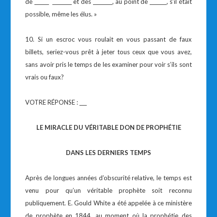
de ______ ________ et des ________, au point de _______, s’il était
possible, même les élus. »
10. Si un escroc vous roulait en vous passant de faux
billets, seriez-vous prêt à jeter tous ceux que vous avez,
sans avoir pris le temps de les examiner pour voir s’ils sont
vrais ou faux?
VOTRE RÉPONSE : ___
LE MIRACLE DU VÉRITABLE DON DE PROPHÉTIE
DANS LES DERNIERS TEMPS
Après de longues années d’obscurité relative, le temps est
venu pour qu’un véritable prophète soit reconnu
publiquement. E. Gould White a été appelée à ce ministère
de prophète en 1844, au moment où la prophétie des