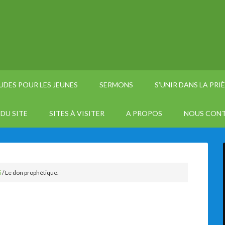
UDES POUR LES JEUNES
SERMONS
S’UNIR DANS LA PRI
DU SITE
SITES À VISITER
A PROPOS
NOUS CON
i
/
Le don prophétique.