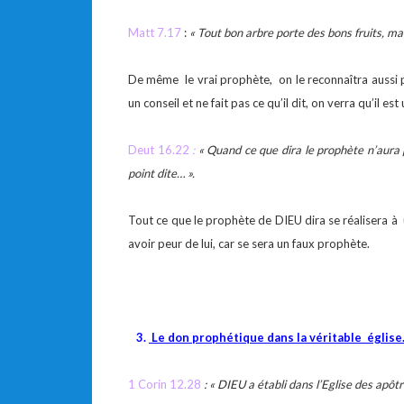
Matt 7.17
:
« Tout bon arbre porte des bons fruits, mai
De même le vrai prophète, on le reconnaîtra aussi p
un conseil et ne fait pas ce qu’il dit, on verra qu’il e
Deut 16.22
:
« Quand ce que dira le prophète n’aura p
point dite… ».
Tout ce que le prophète de DIEU dira se réalisera à u
avoir peur de lui, car se sera un faux prophète.
3.
Le don prophétique dans la véritable église
1 Corin 12.28
: « DIEU a établi dans l’Eglise des apôt