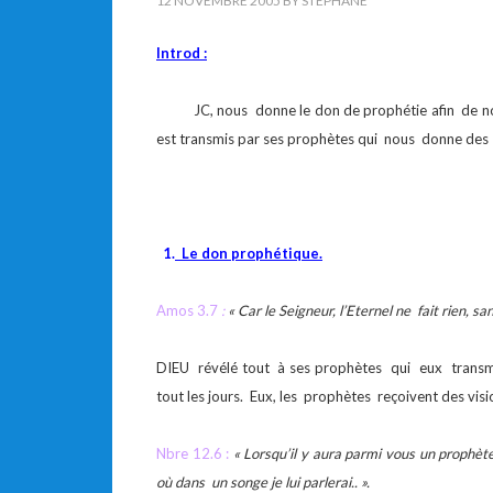
12 NOVEMBRE 2005
BY
STEPHANE
Introd :
JC, nous donne le don de prophétie afin de nous
est transmis par ses prophètes qui nous donne des ex
1.
Le don prophétique.
Amos 3.7
:
« Car le Seigneur, l’Eternel ne fait rien, sa
DIEU révélé tout à ses prophètes qui eux transmet 
tout les jours. Eux, les prophètes reçoivent des vis
Nbre 12.6 :
« Lorsqu’il y aura parmi vous un prophète
où dans un songe je lui parlerai.. ».