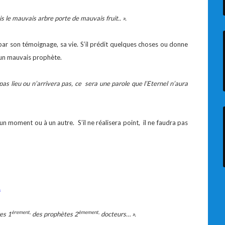
s le mauvais arbre porte de mauvais fruit.. ».
ar son témoignage, sa vie. S’il prédit quelques choses ou donne
st un mauvais prophète.
as lieu ou n’arrivera pas, ce sera une parole que l’Eternel n’aura
n moment ou à un autre. S’il ne réalisera point, il ne faudra pas
.
èrement,
èmement,
res 1
des prophètes 2
docteurs… ».