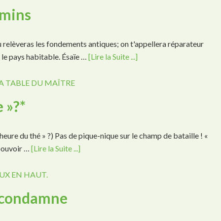
emins
tu relèveras les fondements antiques; on t'appellera réparateur
d le pays habitable. Ésaïe …
[Lire la Suite ...]
A TABLE DU MAÎTRE
 »?*
ure du thé » ?) Pas de pique-nique sur le champ de bataille ! «
 pouvoir …
[Lire la Suite ...]
UX EN HAUT.
u condamne