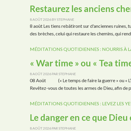
Restaurez les anciens ch
8 AOÛT 2026
BY
STEPHANE
8 août Les tiens rebâtiront sur d'anciennes ruines, 
des brèches, celui qui restaure les chemins, qui ren
MÉDITATIONS QUOTIDIENNES : NOURRIS À L
« War time » ou « Tea time
8 AOÛT 2026
PAR
STEPHANE
08 Août (« Le temps de faire la guerre » ou « L’he
Revêtez-vous de toutes les armes de Dieu, afin de
MÉDITATIONS QUOTIDIENNES : LEVEZ LES YE
Le danger en ce que Die
8 AOÛT 2026
PAR
STEPHANE