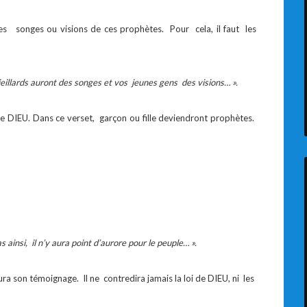
es songes ou visions de ces prophètes. Pour cela, il faut les
 vieillards auront des songes et vos jeunes gens des visions… ».
 de DIEU. Dans ce verset, garçon ou fille deviendront prophètes.
as ainsi, il n’y aura point d’aurore pour le peuple… ».
ra son témoignage. Il ne contredira jamais la loi de DIEU, ni les