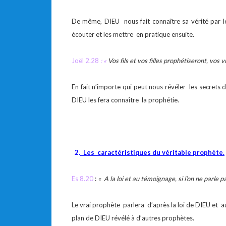
De même, DIEU nous fait connaître sa vérité par l
écouter et les mettre en pratique ensuite.
Joël 2.28
: «
Vos fils et vos filles prophétiseront, vos
En fait n’importe qui peut nous révéler les secrets
DIEU les fera connaître la prophétie.
2.
Les caractéristiques du véritable prophète.
Es 8.20
:
« A la loi et au témoignage, si l’on ne parle p
Le vrai prophète parlera d’après la loi de DIEU et au
plan de DIEU révélé à d’autres prophètes.