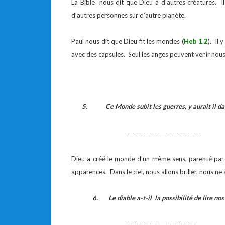
La Bible nous dit que Dieu a d’autres créatures. Il
d’autres personnes sur d’autre planète.
Paul nous dit que Dieu fit les mondes
(
Heb 1.2
). Il 
avec des capsules. Seul les anges peuvent venir nous
5.
Ce Monde subit les guerres, y aurait il da
—————————————-
Dieu a créé le monde d’un même sens, parenté pa
apparences. Dans le ciel, nous allons briller, nous 
6.
Le diable a-t-il la possibilité de lire no
————————————–