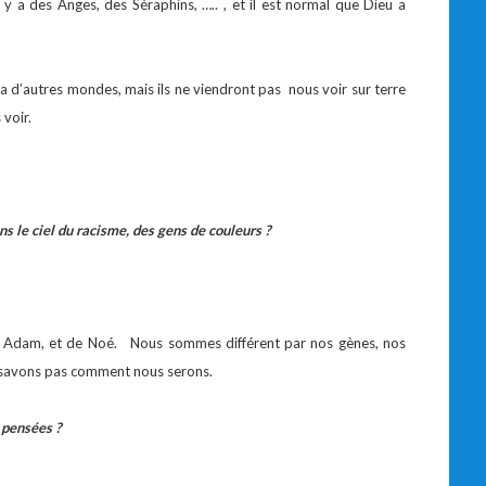
 y a des Anges, des Séraphins, ….. , et il est normal que Dieu a
y a d’autres mondes, mais ils ne viendront pas nous voir sur terre
 voir.
ns le ciel du racisme, des gens de couleurs ?
r Adam, et de Noé. Nous sommes différent par nos gènes, nos
ne savons pas comment nous serons.
s pensées ?