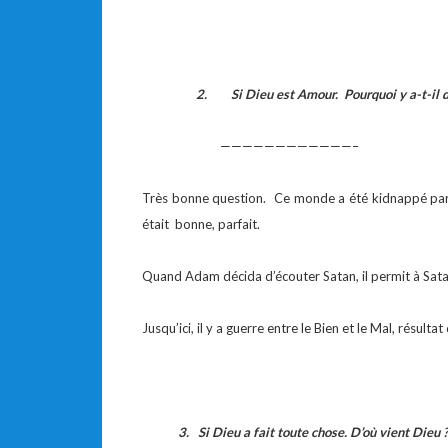
2.
Si Dieu est Amour. Pourquoi y a-t-il 
————————————–
Très bonne question. Ce monde a été kidnappé par 
était bonne, parfait.
Quand Adam décida d’écouter Satan, il permit à Sat
Jusqu’ici, il y a guerre entre le Bien et le Mal, résul
3. Si Dieu a fait toute chose. D’où vient Dieu ? 