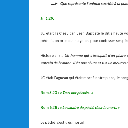
▬► Que représente l’animal sacrifié à la place
Jn 1.29.
JC était l’agneau car Jean Baptiste le dit à haut
péchait, on prenait un agneau pour confesser ses péc
Histoire :
« .. Un homme qui s’occupait d’un phare 
entrain de brouter. Il fit une chute et tua un mouton m
JC était l’agneau qui était mort à notre place, le san
Rom 3.23
:
« Tous ont péchés.. »
Rom 6.28
:
« Le salaire du péché c’est la mort.. »
Le péché c’est très mortel.