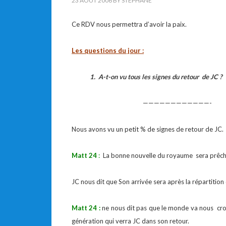
23 AOÛT 2006
BY
STEPHANE
Ce RDV nous permettra d’avoir la paix.
Les questions du jour :
1. A-t-on vu tous les signes du retour de JC ? 
————————————-
Nous avons vu un petit % de signes de retour de JC. I
Matt 24
:
La bonne nouvelle du royaume sera prêché 
JC nous dit que Son arrivée sera après la répartitio
Matt 24 :
ne nous dit pas que le monde va nous cro
génération qui verra JC dans son retour.