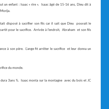
ut un enfant : Isaac « rire ». Isaac âgé de 15-16 ans, Dieu dit à
 Morija.
it disposé à sacrifier son fils car il sait que Dieu pouvait le
t partit pour le sacrifice. Arrivée à l’endroit, Abraham et son fils
fiance à son père. L’ange fit arrêter le sacrifice et leur donna un
crifice du monde.
 dura 3ans ½. Isaac monta sur la montagne avec du bois et JC