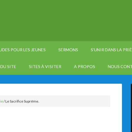
UDES POUR LES JEUNES
SERMONS
S’UNIR DANS LA PRI
DU SITE
SITES À VISITER
A PROPOS
NOUS CON
ie
/
Le Sacrifice Suprême.