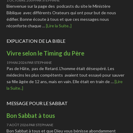
1 OCTOBRE 2009
PAR
STEPHANE
Bienvenue sur la page des podcasts du site le Ministère
Biblique avec différents Orateurs qui ont pour but de nous
édifier. Bonne écoute à tous et que ces messages nous
réconforte chaque …
[Lire la Suite..]
EXPLICATION DE LA BIBLE
Vivre selon le Timing du Père
19 MAI 2026
PAR
STEPHANE
Pas de Hâte, pas de Retard. L'homme était désespéré. Les
médecins les plus compétents avaient tout essayé pour sauver
sa fille âgée de 12 ans, mais en vain. Elle était en train de …
[Lire
la Suite..]
MESSAGE POUR LE SABBAT
Bon Sabbat à tous
7 AOÛT 2026
PAR
STEPHANE
Bon Sabbat à tous et que Dieu vous bénisse abondamment