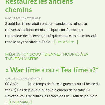
Restaurez les anciens
chemins
8 AOÛT 2026
BY
STEPHANE
8 août Les tiens rebâtiront sur d'anciennes ruines, tu
relèveras les fondements antiques; on t'appellera
réparateur des brèches, celui qui restaure les chemins, qui
rend le pays habitable. Ésaïe …
[Lire la Suite ...]
MÉDITATIONS QUOTIDIENNES : NOURRIS À LA
TABLE DU MAÎTRE
« War time » ou « Tea time »?*
8 AOÛT 2026
PAR
STEPHANE
08 Août (« Le temps de faire la guerre » ou « L’heure du
thé » ?) Pas de pique-nique sur le champ de bataille ! «
Revêtez-vous de toutes les armes de Dieu, afin de pouvoir
…
[Lire la Suite ...]