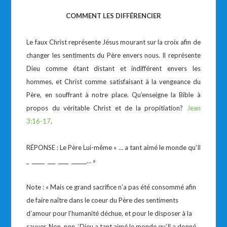
COMMENT LES DIFFÉRENCIER
Le faux Christ représente Jésus mourant sur la croix afin de
changer les sentiments du Père envers nous. Il représente
Dieu comme étant distant et indifférent envers les
hommes, et Christ comme satisfaisant à la vengeance du
Père, en souffrant à notre place. Qu’enseigne la Bible à
propos du véritable Christ et de la propitiation?
Jean
3:16-17
.
RÉPONSE : Le Père Lui-même « … a tant aimé le monde qu’Il
_ _____ ___ ____ ______… »
Note : « Mais ce grand sacrifice n’a pas été consommé afin
de faire naître dans le coeur du Père des sentiments
d’amour pour l’humanité déchue, et pour le disposer à la
sauver. Non, non. ‘Dieu a tant aimé le monde qu’Il a donné