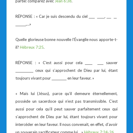
partie: comparez avec
Jean 6:38
.
RÉPONSE : « Car je suis descendu du ciel ____ _____, ___ __
_______,…»
Quelle glorieuse bonne nouvelle l’Évangile nous apporte-t-
il?
Hébreux 7:25
.
RÉPONSE : « C’est aussi pour cela _____ ____ sauver
____________ ceux qui s’approchent de Dieu par lui, étant
toujours vivant pour __________ en leur faveur. »
« Mais lui (Jésus), parce qu’il demeure éternellement,
possède un sacerdoce qui n’est pas transmissible. C’est
aussi pour cela qu’il peut sauver parfaitement ceux qui
s’approchent de Dieu par lui, étant toujours vivant pour
intercéder en leur faveur. Il nous convenait, en effet, d’avoir
un souverain sacrificateur comme lui… »
Hébreux 7:24-26
.