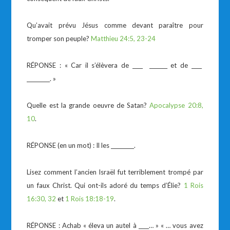
Qu’avait prévu Jésus comme devant paraître pour
tromper son peuple?
Matthieu 24:5, 23-24
RÉPONSE : « Car il s’élèvera de ____ _______ et de ____
_________. »
Quelle est la grande oeuvre de Satan?
Apocalypse 20:8,
10
.
RÉPONSE (en un mot) : Il les _________.
Lisez comment l’ancien Israël fut terriblement trompé par
un faux Christ. Qui ont-ils adoré du temps d’Élie?
1 Rois
16:30, 32
et
1 Rois 18:18-19
.
RÉPONSE : Achab « éleva un autel à ____… » « … vous avez