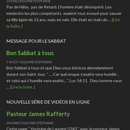
19 MAI 2026
PAR
STEPHANE
Pas de Hâte, pas de Retard. L'homme était désespéré. Les
médecins les plus compétents avaient tout essayé pour sauver
sa fille âgée de 12 ans, mais en vain. Elle était en train de …
[Lire
la Suite..]
MESSAGE POUR LE SABBAT
Bon Sabbat à tous
7 AOÛT 2026
PAR
STEPHANE
Bon Sabbat à tous et que Dieu vous bénisse abondamment
durant son Saint Jour. " .... Car quiconque s’exalte sera humilié ;
et celui qui s’humilie sera exalté... ". Luc 14:11. Dieu honore ceux
…
[Lire la Suite..]
NOUVELLE SÉRIE DE VIDÉOS EN LIGNE
Pasteur James Rafferty
28 MARS 2026
PAR
STEPHANE
Cette page " Youtube de Laurent 5243 " avec le pasteur James