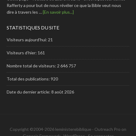
Rafferty a pour but de nous révéler ce que la Bible veut nous
dire à travers les …
[En savoir plus...]
STATISTIQUES DU SITE
Visiteurs aujourd’hui:
21
Visiteurs d’hier:
161
Nombre total de visiteurs:
2 646 757
Total des publications:
920
Date du dernier article:
8 août 2026
Copyright ©2004-2026 leministerebiblique ·
Outreach Pro
on
Genesis Framework
·
WordPress
·
Se connecter