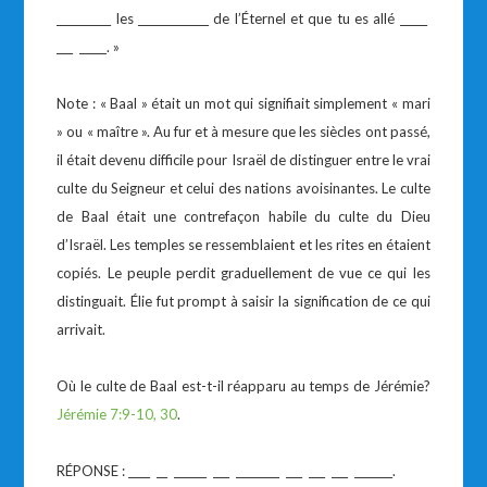
__________ les _____________ de l’Éternel et que tu es allé _____
___ _____. »
Note : « Baal » était un mot qui signifiait simplement « mari
» ou « maître ». Au fur et à mesure que les siècles ont passé,
il était devenu difficile pour Israël de distinguer entre le vrai
culte du Seigneur et celui des nations avoisinantes. Le culte
de Baal était une contrefaçon habile du culte du Dieu
d’Israël. Les temples se ressemblaient et les rites en étaient
copiés. Le peuple perdit graduellement de vue ce qui les
distinguait. Élie fut prompt à saisir la signification de ce qui
arrivait.
Où le culte de Baal est-t-il réapparu au temps de Jérémie?
Jérémie 7:9-10, 30
.
RÉPONSE : ____ __ ______ ___ ________ ___ ___ ___ _______.