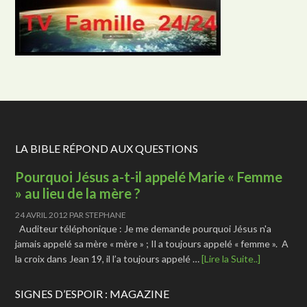
LA BIBLE RÉPOND AUX QUESTIONS
Pourquoi Jésus a-t-il appelé Marie « Femme
» au lieu de la mère ?
24 AVRIL 2012
PAR
STEPHANE
Auditeur téléphonique : Je me demande pourquoi Jésus n'a
jamais appelé sa mère « mère » ; Il a toujours appelé « femme ». A
la croix dans Jean 19, il l’a toujours appelé …
[Lire la Suite..]
SIGNES D’ESPOIR : MAGAZINE