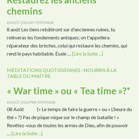
chemins
8 AOÛT 2026
BY
STEPHANE
8 août Les tiens rebâtiront sur d'anciennes ruines, tu
relèveras les fondements antiques; on t'appellera
réparateur des brèches, celui qui restaure les chemins, qui
rend le pays habitable. Ésaïe …
[Lire la Suite ...]
MÉDITATIONS QUOTIDIENNES : NOURRIS À LA
TABLE DU MAÎTRE
« War time » ou « Tea time »?*
8 AOÛT 2026
PAR
STEPHANE
08 Août (« Le temps de faire la guerre » ou « L’heure du
thé » ?) Pas de pique-nique sur le champ de bataille ! «
Revêtez-vous de toutes les armes de Dieu, afin de pouvoir
…
[Lire la Suite ...]