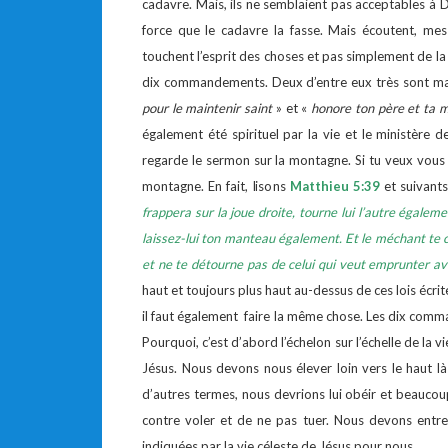
cadavre. Mais, ils ne semblaient pas acceptables à 
force que le cadavre la fasse. Mais écoutent, me
touchent l’esprit des choses et pas simplement de la 
dix commandements. Deux d’entre eux très sont mai
pour le maintenir saint
» et «
honore ton père et ta 
également été spirituel par la vie et le ministère 
regarde le sermon sur la montagne. Si tu veux vous sen
montagne. En fait, lisons
Matthieu 5:39
et suivants
frappera sur la joue droite, tourne lui l’autre égalem
laissez-lui ton manteau également. Et le méchant te co
et ne te détourne pas de celui qui veut emprunter av
haut et toujours plus haut au-dessus de ces lois écrit
il faut également faire la même chose. Les dix comm
Pourquoi, c’est d’abord l’échelon sur l’échelle de la 
Jésus. Nous devons nous élever loin vers le haut l
d’autres termes, nous devrions lui obéir et beaucou
contre voler et de ne pas tuer. Nous devons entre
indiquées par la vie céleste de Jésus pour nous.