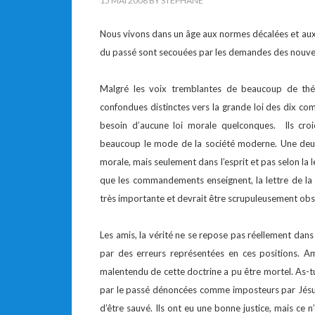
15 MAI 2008
BY
STEPHANE
Nous vivons dans un âge aux normes décalées et aux v
du passé sont secouées par les demandes des nouve
Malgré les voix tremblantes de beaucoup de théolo
confondues distinctes vers la grande loi des dix 
besoin d’aucune loi morale quelconques. Ils cro
beaucoup le mode de la société moderne. Une deuxi
morale, mais seulement dans l’esprit et pas selon la l
que les commandements enseignent, la lettre de la l
très importante et devrait être scrupuleusement obse
Les amis, la vérité ne se repose pas réellement dan
par des erreurs représentées en ces positions. Am
malentendu de cette doctrine a pu être mortel. As-t
par le passé dénoncées comme imposteurs par Jésus 
d’être sauvé. Ils ont eu une bonne justice, mais ce n