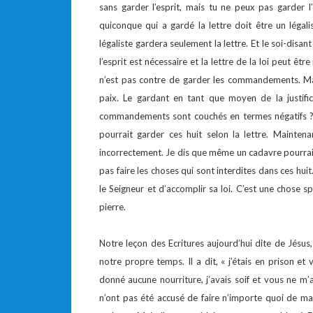
sans garder l’esprit, mais tu ne peux pas garder l
quiconque qui a gardé la lettre doit être un légalist
légaliste gardera seulement la lettre. Et le soi-disan
l’esprit est nécessaire et la lettre de la loi peut êt
n’est pas contre de garder les commandements. Mai
paix. Le gardant en tant que moyen de la justifi
commandements sont couchés en termes négatifs 
pourrait garder ces huit selon la lettre. Mainte
incorrectement. Je dis que même un cadavre pourrai
pas faire les choses qui sont interdites dans ces hu
le Seigneur et d’accomplir sa loi. C’est une chose spi
pierre.
Notre leçon des Ecritures aujourd’hui dite de Jésu
notre propre temps. Il a dit, « j’étais en prison et
donné aucune nourriture, j’avais soif et vous ne m
n’ont pas été accusé de faire n’importe quoi de mal, 