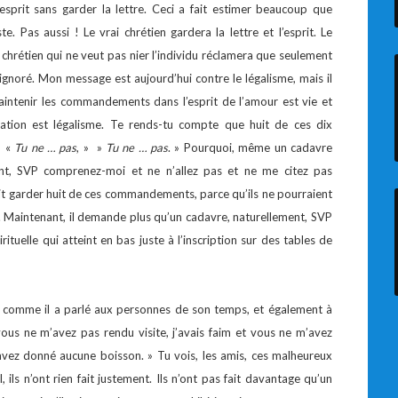
’esprit sans garder la lettre. Ceci a fait estimer beaucoup que
e. Pas aussi ! Le vrai chrétien gardera la lettre et l’esprit. Le
t chrétien qui ne veut pas nier l’individu réclamera que seulement
re ignoré. Mon message est aujourd’hui contre le légalisme, mais il
ntenir les commandements dans l’esprit de l’amour est vie et
cation est légalisme. Te rends-tu compte que huit de ces dix
? «
Tu ne … pas
, » »
Tu ne … pas
. » Pourquoi, même un cadavre
nant, SVP comprenez-moi et ne n’allez pas et ne me citez pas
t garder huit de ces commandements, parce qu’ils ne pourraient
it. Maintenant, il demande plus qu’un cadavre, naturellement, SVP
rituelle qui atteint en bas juste à l’inscription sur des tables de
s, comme il a parlé aux personnes de son temps, et également à
 vous ne m’avez pas rendu visite, j’avais faim et vous ne m’avez
’avez donné aucune boisson. » Tu vois, les amis, ces malheureux
ils n’ont rien fait justement. Ils n’ont pas fait davantage qu’un