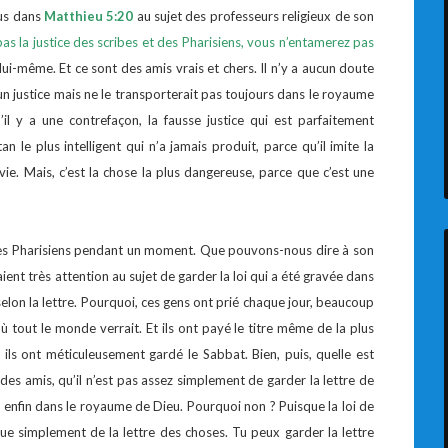
sus dans
Matthieu 5:20
au sujet des professeurs religieux de son
 pas la justice des scribes et des Pharisiens, vous n’entamerez pas
lui-même. Et ce sont des amis vrais et chers. Il n’y a aucun doute
u un justice mais ne le transporterait pas toujours dans le royaume
il y a une contrefaçon, la fausse justice qui est parfaitement
 le plus intelligent qui n’a jamais produit, parce qu’il imite la
vie. Mais, c’est la chose la plus dangereuse, parce que c’est une
 des Pharisiens pendant un moment. Que pouvons-nous dire à son
isaient très attention au sujet de garder la loi qui a été gravée dans
 selon la lettre. Pourquoi, ces gens ont prié chaque jour, beaucoup
ù tout le monde verrait. Et ils ont payé le titre même de la plus
 ils ont méticuleusement gardé le Sabbat. Bien, puis, quelle est
des amis, qu’il n’est pas assez simplement de garder la lettre de
ra enfin dans le royaume de Dieu. Pourquoi non ? Puisque la loi de
e simplement de la lettre des choses. Tu peux garder la lettre