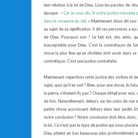
leur relation à la loi de Dieu. Lisez les paroles de Jé
époque :
« Car je vous dis, Si votre justice n’excède
dans le royaume du ciel.
» Maintenant Jésus dit ceci 
au sujet de sa signification. Il dit ces personnes a e
de Dieu. Pourquoi non ? Le fait est, des amis, qu’
inacceptable pour Dieu. C’est la contrefaçon de Satan
chose la plus fine qu’un chrétien doit avoir dans sa 
contrefaçon. C’est une justice contrefaite.
Maintenant regardons cette justice des scribes et
sujet, quoi qu’il en soit ? Bien, pour une chose, ils fa
la pierre, n’étaient-ils pas ? Chaque détail pour eux,
de fois. Naturellement, dehors sur les coins de rue o
petite chose accroissant dehors dans leur jardin. Et
notre conclusion ? Notre conclusion doit être, donc, 
la loi. Ce n’est pas le type de justice qui nous place
Dieu atteint en bas beaucoup plus profondément qu