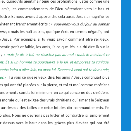
Dieu quoiqu’ils aient maintenu ces prohibitions justes comme une
s amis, les commandements de Dieu s’étendent vers le bas et
lettre. Et nous avons à apprendre cela aussi. Jésus a magnifié les
ntenant franchement écrits : «
souvenez-vous du jour du sabbat
mère
, » mais les huit autres, quoique écrit en termes négatifs, ont
de Jésus. Par exemple, si tu veux savoir comment être religieux,
tir petit et faible, les amis, lis ce que Jésus a dû dire là sur la
 ;
«
mais je dis à toi, ne résistez pas au mal : mais le méchant te
ent. Et si un homme te poursuivra à la loi, et emportez ta tunique,
ntraindra d’aller loin, va avec lui. Donnez à celui qui te demande,
ec.
«
Tu vois ce que je veux dire, les amis ? Jésus continuait plus
es qui ont été placées sur la pierre, et toi et moi comme chrétiens
andements sont la loi minimum, en ce qui concerne des chrétiens.
vie morale qui est exigée des vrais chrétiens qui aiment le Seigneur
à au-dessus des tailles de cette loi des dix commandements. En
p plus. Nous ne devrions pas lutter et combattre ici simplement
r dessus vers le haut dans les grâces plus élevées qui ont été