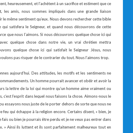
tent, heureusement, et l’achètent à un sacrifice et estiment que ce
nt, les amis, nous sommes impliqués dans une grande liaison
ir le même sentiment qu’eux. Nous devons rechercher cette bible
e qui satisfera le Seigneur, et quand nous découvrons de cette
rce que nous l’aimons. Si nous découvrons quelque chose ici qui
vec quelque chose dans notre vie, un vrai chrétien mettra
vons quelque chose ici qui satisfait le Seigneur Jésus, nous
oulons pas risquer de le contrarier du tout. Nous l’aimons trop.
ennes aujourd’hui. Des attitudes, les motifs et les sentiments ne
 commandements. Un homme pourrait avancer et obéir et avoir la
jours la lettre de la loi qui montre qu’un homme aime vraiment ou
s, c’est l’esprit dans lequel nous faisons la chose. Aimons-nous le
, ou essayons nous juste de le porter dehors de sorte que nous ne
 feu qui échappe à la religion encore. Certains disent, « bien, je
le fais ou bien je pourrais être perdu et je ne veux pas entrer dans
x. » Ainsi ils luttent et ils sont parfaitement malheureux tout en