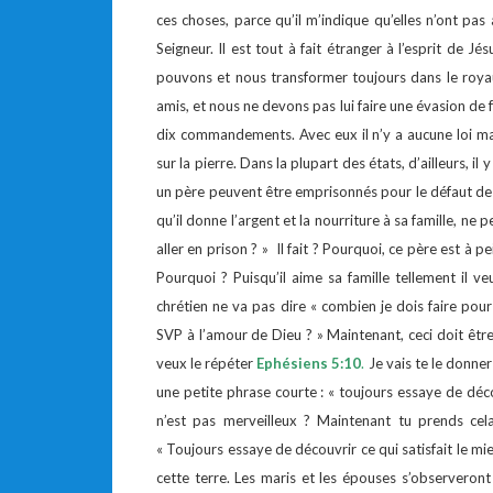
ces choses, parce qu’il m’indique qu’elles n’ont pas
Seigneur. Il est tout à fait étranger à l’esprit de 
pouvons et nous transformer toujours dans le royau
amis, et nous ne devons pas lui faire une évasion de 
dix commandements. Avec eux il n’y a aucune loi magn
sur la pierre. Dans la plupart des états, d’ailleurs, i
un père peuvent être emprisonnés pour le défaut de 
qu’il donne l’argent et la nourriture à sa famille, ne
aller en prison ? » Il fait ? Pourquoi, ce père est à pei
Pourquoi ? Puisqu’il aime sa famille tellement il veu
chrétien ne va pas dire « combien je dois faire pour
SVP à l’amour de Dieu ? » Maintenant, ceci doit être 
veux le répéter
Ephésiens 5:10
.
Je vais te le donner
une petite phrase courte : « toujours essaye de décou
n’est pas merveilleux ? Maintenant tu prends cela
« Toujours essaye de découvrir ce qui satisfait le mi
cette terre. Les maris et les épouses s’observeront