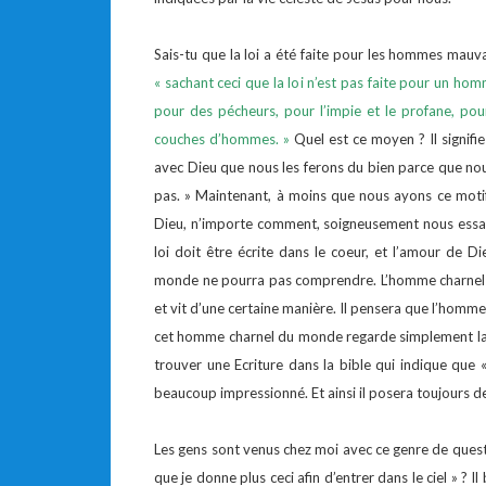
Sais-tu que la loi a été faite pour les hommes mauv
« sachant ceci que la loi n’est pas faite pour un hom
pour des pécheurs, pour l’impie et le profane, po
couches d’hommes. »
Quel est ce moyen ? Il signifi
avec Dieu que nous les ferons du bien parce que nous
pas. » Maintenant, à moins que nous ayons ce motif
Dieu, n’importe comment, soigneusement nous essayon
loi doit être écrite dans le coeur, et l’amour de
monde ne pourra pas comprendre. L’homme charnel reg
et vit d’une certaine manière. Il pensera que l’homme 
cet homme charnel du monde regarde simplement la lettr
trouver une Ecriture dans la bible qui indique que 
beaucoup impressionné. Et ainsi il posera toujours d
Les gens sont venus chez moi avec ce genre de question
que je donne plus ceci afin d’entrer dans le ciel » ?