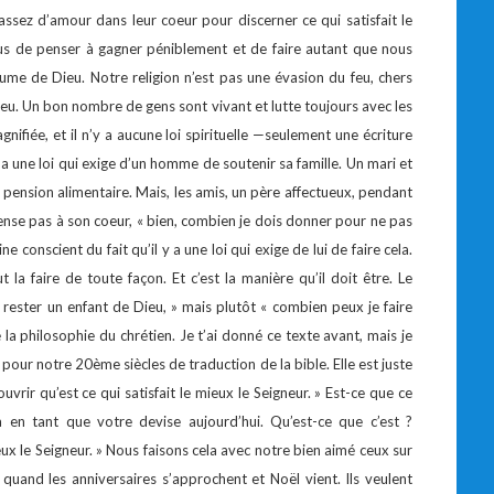
 assez d’amour dans leur coeur pour discerner ce qui satisfait le
Jésus de penser à gagner péniblement et de faire autant que nous
me de Dieu. Notre religion n’est pas une évasion du feu, chers
feu. Un bon nombre de gens sont vivant et lutte toujours avec les
ifiée, et il n’y a aucune loi spirituelle —seulement une écriture
l y a une loi qui exige d’un homme de soutenir sa famille. Un mari et
pension alimentaire. Mais, les amis, un père affectueux, pendant
 pense pas à son coeur, « bien, combien je dois donner pour ne pas
ne conscient du fait qu’il y a une loi qui exige de lui de faire cela.
t la faire de toute façon. Et c’est la manière qu’il doit être. Le
 rester un enfant de Dieu, » mais plutôt « combien peux je faire
la philosophie du chrétien. Je t’ai donné ce texte avant, mais je
 pour notre 20ème siècles de traduction de la bible. Elle est juste
vrir qu’est ce qui satisfait le mieux le Seigneur. » Est-ce que ce
 en tant que votre devise aujourd’hui. Qu’est-ce que c’est ?
eux le Seigneur. » Nous faisons cela avec notre bien aimé ceux sur
 quand les anniversaires s’approchent et Noël vient. Ils veulent