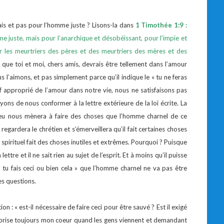
ais et pas pour l’homme juste ? Lisons-la dans
1 Timothée 1:9 :
me juste, mais pour l’anarchique et désobéissant, pour l’impie et
ur les meurtriers des pères et des meurtriers des mères et des
e que toi et moi, chers amis, devrais être tellement dans l’amour
 l’aimons, et pas simplement parce qu’il indique le « tu ne feras
 approprié de l’amour dans notre vie, nous ne satisfaisons pas
s de nous conformer à la lettre extérieure de la loi écrite. La
 Dieu nous mènera à faire des choses que l’homme charnel de ce
ardera le chrétien et s’émerveillera qu’il fait certaines choses
spirituel fait des choses inutiles et extrêmes. Pourquoi ? Puisque
e et il ne sait rien au sujet de l’esprit. Et à moins qu’il puisse
« tu fais ceci ou bien cela » que l’homme charnel ne va pas être
es questions.
 : « est-il nécessaire de faire ceci pour être sauvé ? Est il exigé
 Il brise toujours mon coeur quand les gens viennent et demandant