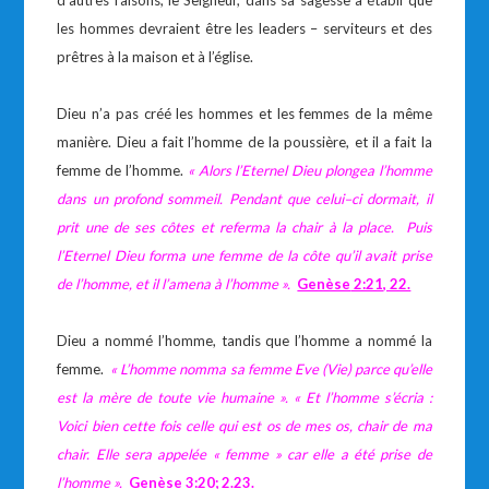
d’autres raisons, le Seigneur, dans sa sagesse a établi que
les hommes devraient être les leaders – serviteurs et des
prêtres à la maison et à l’église.
Dieu n’a pas créé les hommes et les femmes de la même
manière. Dieu a fait l’homme de la poussière, et il a fait la
femme de l’homme.
«
Alors l’Eternel Dieu plongea l’homme
dans un profond sommeil. Pendant que celui–ci dormait, il
prit une de ses côtes et referma la chair à la place. Puis
l’Eternel Dieu forma une femme de la côte qu’il avait prise
de l’homme, et il l’amena à l’homme ».
Genèse
2:21, 22.
Dieu a nommé l’homme, tandis que l’homme a nommé la
femme.
«
L’homme nomma sa femme Eve (Vie) parce qu’elle
est la mère de toute vie humaine ».
« Et
l’homme s’écria :
Voici bien cette fois celle qui est os de mes os, chair de ma
chair. Elle sera appelée « femme » car elle a été prise de
l’homme ».
Genèse
3:20; 2.23
.