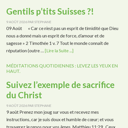
Gentils p’tits Suisses ?!
9 AOÛT 2026
PAR
STEPHANE
09 Août « Car ce n’est pas un esprit de timidité que Dieu
nous a donné mais un esprit de force, d’amour et de
sagesse » 2 Timothée 1 v. 7 Tout le monde connaît de
réputation (outre …
[Lire la Suite ...]
MÉDITATIONS QUOTIDIENNES : LEVEZ LES YEUX EN
HAUT.
Suivez l’exemple de sacrifice
du Christ
9 AOÛT 2026
PAR
STEPHANE
9 août Prenez mon joug sur vous et recevez mes
instructions, car je suis doux et humble de cœur; et vous
trouverez le repos pour vos âmes. Matthieu 11:29. Ceux