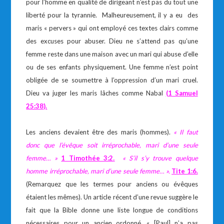
pour l’homme en qualité de dirigeant n’est pas du tout une
liberté pour la tyrannie. Malheureusement, il y a eu des
maris « pervers » qui ont employé ces textes clairs comme
des excuses pour abuser. Dieu ne s’attend pas qu’une
femme reste dans une maison avec un mari qui abuse d’elle
ou de ses enfants physiquement. Une femme n’est point
obligée de se soumettre à l’oppression d’un mari cruel.
Dieu va juger les maris lâches comme Nabal
(1 Samuel
25:38).
Les anciens devaient être des maris (hommes).
« Il faut
donc que l’évêque soit irréprochable, mari d’une seule
femme… »
1 Timothée 3:2
.
« S’il s’y trouve quelque
homme irréprochable, mari d’une seule femme… ».
Tite 1:6.
(Remarquez que les termes pour anciens ou évêques
étaient les mêmes). Un article récent d’une revue suggère le
fait que la Bible donne une liste longue de conditions
nécessaires pour un ancien ordonné. « [Paul] n’a pas