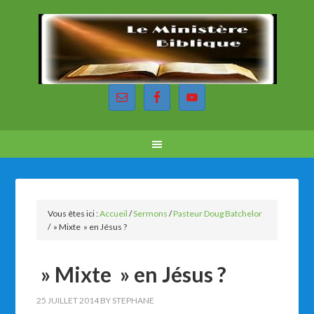
Vous êtes ici :
Accueil
/
Sermons
/
Pasteur Doug Batchelor
/
» Mixte » en Jésus ?
» Mixte » en Jésus ?
25 JUILLET 2014
BY
STEPHANE