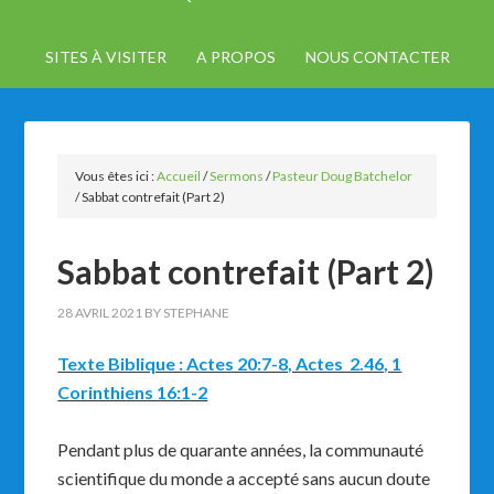
SITES À VISITER
A PROPOS
NOUS CONTACTER
Vous êtes ici :
Accueil
/
Sermons
/
Pasteur Doug Batchelor
/
Sabbat contrefait (Part 2)
Sabbat contrefait (Part 2)
28 AVRIL 2021
BY
STEPHANE
Texte Biblique : Actes 20:7-8, Actes 2.46, 1
Corinthiens 16:1-2
Pendant plus de quarante années, la communauté
scientifique du monde a accepté sans aucun doute