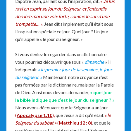
L’apôtre Jean, parlant sous l’inspiration, dit,
«
Je fus
ravi en esprit au jour du Seigneur, et j’entendis
derrière moi une voix forte, comme le son d’une
trompette…
».
Jean dit simplement qu’il était sous
l’inspiration spéciale ce jour. Quel jour ? Un jour
qu’il appelle « le jour du Seigneur. »
Si vous deviez le regarder dans un dictionnaire,
vous pourriez découvrir que sous «
dimanche
» il
indiquerait
« le premier jour de la semaine, le jour
du seigneur. »
Maintenant, notre croyance n’est
pas formées par le dictionnaire, mais par la Parole
de Dieu. Ainsi nous devons demander,
« quel jour
la bible indique que c’est le jour du seigneur ? »
Nous avons découvert que le Seigneur a un jour
(
Apocalypse 1.10
),
que Jésus a dit qu’il était
« le
Seigneur du sabbat »
(
Matthieu 12 : 8
)
, et que le
septième jour est le sabbat dont il est Seigneur