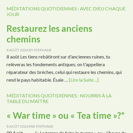
MÉDITATIONS QUOTIDIENNES : AVEC DIEU CHAQUE
JOUR
Restaurez les anciens
chemins
8 AOÛT 2026
BY
STEPHANE
8 août Les tiens rebâtiront sur d'anciennes ruines, tu
relèveras les fondements antiques; on t'appellera
réparateur des brèches, celui qui restaure les chemins, qui
rend le pays habitable. Ésaïe …
[Lire la Suite ...]
MÉDITATIONS QUOTIDIENNES : NOURRIS À LA
TABLE DU MAÎTRE
« War time » ou « Tea time »?*
8 AOÛT 2026
PAR
STEPHANE
08 Août (« Le temps de faire la guerre » ou « L’heure du