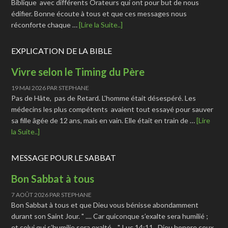
Biblique avec différents Orateurs qui ont pour but de nous
édifier. Bonne écoute à tous et que ces messages nous
réconforte chaque …
[Lire la Suite..]
EXPLICATION DE LA BIBLE
Vivre selon le Timing du Père
19 MAI 2026
PAR
STEPHANE
Pas de Hâte, pas de Retard. L'homme était désespéré. Les
médecins les plus compétents avaient tout essayé pour sauver
sa fille âgée de 12 ans, mais en vain. Elle était en train de …
[Lire
la Suite..]
MESSAGE POUR LE SABBAT
Bon Sabbat à tous
7 AOÛT 2026
PAR
STEPHANE
Bon Sabbat à tous et que Dieu vous bénisse abondamment
durant son Saint Jour. " .... Car quiconque s’exalte sera humilié ;
et celui qui s’humilie sera exalté... ". Luc 14:11. Dieu honore ceux