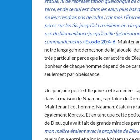
statue, ni de représentation quelconque de ce q
terre, et de ce qui est dans les eaux plus bas 
ne leur rendras pas de culte ; car moi, l’Éterne
pères sur les fils jusqu’à la troisième et à la
use de bienveillance jusqu’à mille (génératio
commandements.»
Exode
20:4-6
.
Maintenant 
notre langage moderne, non de la jalousie de c
très particulier parce que le caractère de Di
bonheur de chaque homme dépend de ce caractè
seulement par obéissance.
Un jour, une petite fille juive a été amenée ca
dans la maison de Naaman, capitaine de l’armé
Maintenant cet homme, Naaman, était un gran
également lépreux. Et en tant que cette petite f
de Dieu, qui avait fait de grands miracles parm
mon maître étaient avec le prophète de Dieu qu
quelqu’un a entré et a indiqué à Naaman ce que l