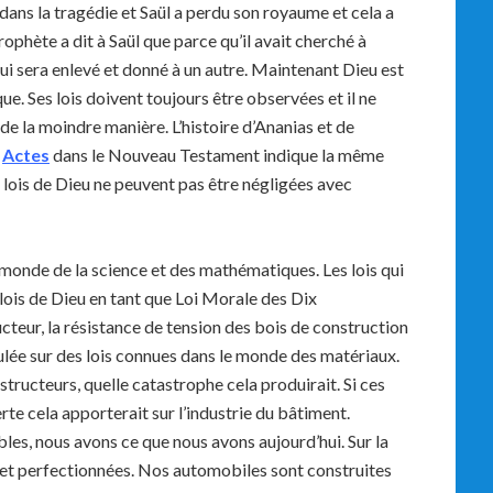
 dans la tragédie et Saül a perdu son royaume et cela a
rophète a dit à Saül que parce qu’il avait cherché à
ui sera enlevé et donné à un autre. Maintenant Dieu est
e. Ses lois doivent toujours être observées et il ne
de la moindre manière. L’histoire d’Ananias et de
s
Actes
dans le Nouveau Testament indique la même
es lois de Dieu ne peuvent pas être négligées avec
onde de la science et des mathématiques. Les lois qui
lois de Dieu en tant que Loi Morale des Dix
teur, la résistance de tension des bois de construction
lculée sur des lois connues dans le monde des matériaux.
structeurs, quelle catastrophe cela produirait. Si ces
te cela apporterait sur l’industrie du bâtiment.
ibles, nous avons ce que nous avons aujourd’hui. Sur la
es et perfectionnées. Nos automobiles sont construites