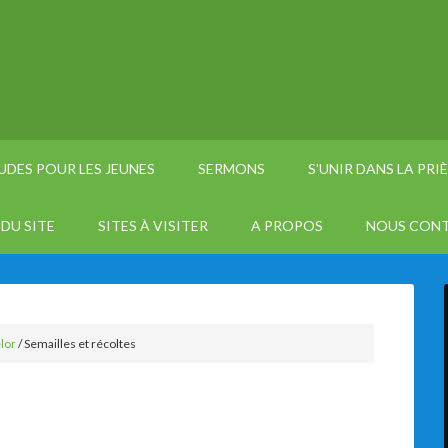
UDES POUR LES JEUNES
SERMONS
S’UNIR DANS LA PRI
DU SITE
SITES À VISITER
A PROPOS
NOUS CON
lor
/
Semailles et récoltes