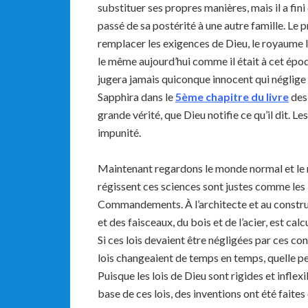
substituer ses propres manières, mais il a fini
passé de sa postérité à une autre famille. Le p
remplacer les exigences de Dieu, le royaume l
le même aujourd’hui comme il était à cet époqu
jugera jamais quiconque innocent qui néglige 
Sapphira dans le
5ème chapitre du livre
de
grande vérité, que Dieu notifie ce qu’il dit. L
impunité.
Maintenant regardons le monde normal et le m
régissent ces sciences sont justes comme les 
Commandements. À l’architecte et au construc
et des faisceaux, du bois et de l’acier, est ca
Si ces lois devaient être négligées par ces con
lois changeaient de temps en temps, quelle per
Puisque les lois de Dieu sont rigides et inflex
base de ces lois, des inventions ont été fait