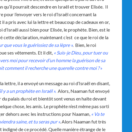
n qu’il pourrait descendre en Israël et trouver Elisée. Il
pour l’envoyer vers le roi d’Israël concernant la
il a pris avec lui la lettre et beaucoup de cadeaux en or,
 d’Israël aussi bien pour Elisée, le prophète. Bien, est le
ouvé cette déclaration, maintenant c’est ce que le roi de la
r que vous le guérissiez de sa lèpre »
.
Bien, le roi
loue ses vêtements. Et il dit,
« Suis-je Dieu, pour tuer ou
 vers moi pour recevoir d’un homme la guérison de sa
voit comment il recherche une querelle contre moi ?
»
 lettre, il a envoyé un message au roi d’Israël en disant,
l y a un prophète en Israël ».
Alors, Naaman fut envoyé
r du palais du roi et bientôt sont venus en halte devant
elque chose, les amis. Le prophète n’est même pas sorti
ager dehors avec les instructions pour Naaman,
« Va te
viendra saine, et tu seras pur »
.
Alors Naaman fut très
tait indigné de ce procédé. Quelle manière étrange de le