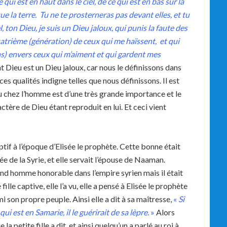
ui est en haut dans le ciel, de ce qui est en bas sur la
que la terre. Tu ne te prosterneras pas devant elles, et tu
l, ton Dieu, je suis un Dieu jaloux, qui punis la faute des
 quatrième (génération) de ceux qui me haïssent, et qui
ns) envers ceux qui m’aiment et qui gardent mes
Dieu est un Dieu jaloux, car nous le définissons dans
es qualités indigne telles que nous définissons. Il est
eu chez l’homme est d’une très grande importance et le
re de Dieu étant reproduit en lui. Et ceci vient
ptif à l’époque d’Elisée le prophète. Cette bonne était
e de la Syrie, et elle servait l’épouse de Naaman.
d homme honorable dans l’empire syrien mais il était
ille captive, elle l’a vu, elle a pensé à Elisée le prophète
i son propre peuple. Ainsi elle a dit à sa maîtresse,
«
Si
i est en Samarie, il le guérirait de sa lèpre.
»
Alors
a petite fille a dit, et ainsi quelqu’un a parlé au roi à