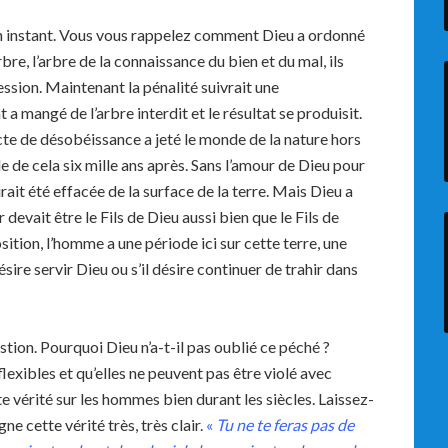
n instant. Vous vous rappelez comment Dieu a ordonné
re, l’arbre de la connaissance du bien et du mal, ils
ession. Maintenant la pénalité suivrait une
 a mangé de l’arbre interdit et le résultat se produisit.
cte de désobéissance a jeté le monde de la nature hors
le de cela six mille ans après. Sans l’amour de Dieu pour
rait été effacée de la surface de la terre. Mais Dieu a
 devait être le Fils de Dieu aussi bien que le Fils de
ition, l’homme a une période ici sur cette terre, une
ésire servir Dieu ou s’il désire continuer de trahir dans
ion. Pourquoi Dieu n’a-t-il pas oublié ce péché ?
lexibles et qu’elles ne peuvent pas être violé avec
e vérité sur les hommes bien durant les siècles. Laissez-
 cette vérité très, très clair.
«
Tu ne te feras pas de