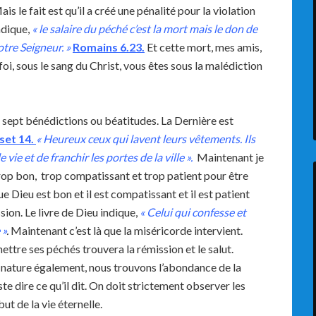
s le fait est qu’il a créé une pénalité pour la violation
ndique,
« le salaire du péché c’est la mort mais le don de
otre Seigneur. »
Romains
6.23
.
Et cette mort, mes amis,
a foi, sous le sang du Christ, vous êtes sous la malédiction
sept bénédictions ou béatitudes. La Dernière est
set 14.
« Heureux ceux qui lavent leurs vêtements. Ils
vie et de franchir les portes de la ville ».
Maintenant je
trop bon, trop compatissant et trop patient pour être
ue Dieu est bon et il est compatissant et il est patient
ssion. Le livre de Dieu indique,
« Celui qui confesse et
 »
.
Maintenant c’est là que la miséricorde intervient.
tre ses péchés trouvera la rémission et le salut.
la nature également, nous trouvons l’abondance de la
ste dire ce qu’il dit. On doit strictement observer les
ut de la vie éternelle.