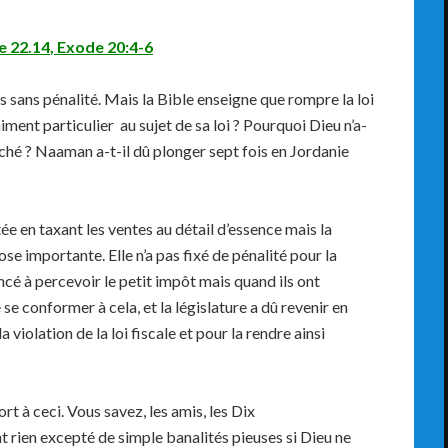
 22.14
,
Exode
20:4-6
s sans pénalité. Mais la Bible enseigne que rompre la loi
aiment particulier au sujet de sa loi ? Pourquoi Dieu n’a-
éché ? Naaman a-t-il dû plonger sept fois en Jordanie
ée en taxant les ventes au détail d’essence mais la
ose importante. Elle n’a pas fixé de pénalité pour la
 à percevoir le petit impôt mais quand ils ont
e se conformer à cela, et la législature a dû revenir en
 violation de la loi fiscale et pour la rendre ainsi
t à ceci. Vous savez, les amis, les Dix
rien excepté de simple banalités pieuses si Dieu ne