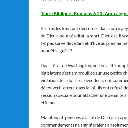
1 FÉVRIER 2017
BY
STEPHANE
Texte Biblique :
Romains
6.23
,
Apocalypse
Parfois les lois sont décrétées dans notre pay
de Dieu a pour résultat la mort. Dieu est-il vr
t-il pas surveillé Adam et d’Eve au premier p
pour être guéri ?
Dans l’état de Washington, une loi a été adopt
législature s’est embrouillée sur une petite ch
violation de la loi.
Les revendeurs ont commencé
découvert l’erreur dans la loi, ils ont refusé d
session spéciale pour attacher une pénalité à la
efficace.
Maintenant pensons à la loi de Dieu par rappor
commandements ne signifieraient absolument 