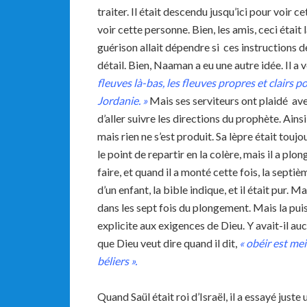
traiter. Il était descendu jusqu’ici pour voir 
voir cette personne. Bien, les amis, ceci était 
guérison allait dépendre si ces instructions 
détail. Bien, Naaman a eu une autre idée. Il a vo
fleuves là-bas, les fleuves propres et clairs p
Jordanie.
»
Mais ses serviteurs ont plaidé avec 
d’aller suivre les directions du prophète. Ainsi 
mais rien ne s’est produit. Sa lèpre était toujo
le point de repartir en la colère, mais il a plo
faire, et quand il a monté cette fois, la sept
d’un enfant, la bible indique, et il était pur. M
dans les sept fois du plongement. Mais la pui
explicite aux exigences de Dieu. Y avait-il a
que Dieu veut dire quand il dit,
« obéir est mei
béliers ».
Quand Saül était roi d’Israël, il a essayé just