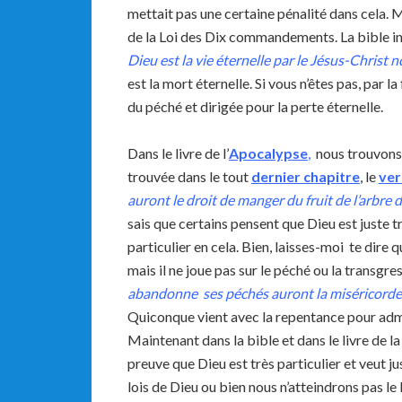
mettait pas une certaine pénalité dans cela. Mai
de la Loi des Dix commandements. La bible i
Dieu est la vie éternelle par le Jésus-Christ n
est la mort éternelle. Si vous n’êtes pas, par l
du péché et dirigée pour la perte éternelle.
Dans le livre de l’
Apocalypse
,
nous trouvons 
trouvée dans le tout
dernier chapitre
, le
ver
auront le droit de manger du fruit de l’arbre de 
sais que certains pensent que Dieu est juste 
particulier en cela. Bien, laisses-moi te dire q
mais il ne joue pas sur le péché ou la transgre
abandonne ses péchés auront la miséricorde
Quiconque vient avec la repentance pour admet
Maintenant dans la bible et dans le livre de 
preuve que Dieu est très particulier et veut ju
lois de Dieu ou bien nous n’atteindrons pas le b