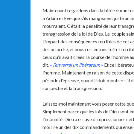
Maintenant regardons dans la bible durant u
à Adam et Eve que s’ils mangeaient juste un arb
mourraient. C’était la pénalité de leur transgr
transgression de la loi de Dieu. Le couple saint
L’impact des conséquences terribles de cet a
de son ordre, et nous ressentons l’effet terrib
ceux qu’il avait créés, la course de l’homme au
dit,
«
j’enverrai un libérateur.
»
Et ce libérateur
l’homme. Maintenant en raison de cette dispos
période d’épreuve, quand il doit montrer s’il d
son péché et la transgression.
Laissez-moi maintenant vous poser cette quest
Simplement parce que les lois de Dieu sont inf
l’impunité. Dieu a essayé d’impressionner cett
moi lire un des dix commandements qui enseigne