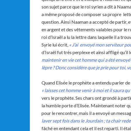
son sujet parce que le roi syrien a dit à Naama
a même proposé de composer sa propre lettre 
question. Ainsi Naaman a accepté de partir, et 
en argent et des vêtements valables pour le roi
roi d’Israël a lu la lettre dans laquelle il a tr
Syrie lui écrit,
« J’ai envoyé mon serviteur pou
d’Israël fut très perplexe et ainsi affligé qu’il 
maintenir en vie cet homme qui a été envoyé
lèpre ? Donc considère que je prie pour toi, 
Quand Elisée le prophète a entendu parler de la
« laisses cet homme venir à moi et il saura qu’i
vers le prophète. Ses chars ont grondé à parti
la humble porte d’Elisée. Maintenant noter qu
pour le rencontrer, mais il a envoyé un mess
laver sept fois dans le Jourdain ; ta chair rede
fâché en entendant cela et il est reparti. Il é