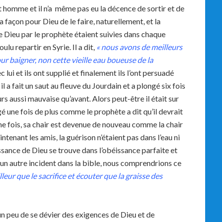
cet homme et il n’a même pas eu la décence de sortir et de
la façon pour Dieu de le faire, naturellement, et la
de Dieu par le prophète étaient suivies dans chaque
ulu repartir en Syrie. Il a dit,
« nous avons de meilleurs
our baigner, non cette vieille eau boueuse de la
lui et ils ont supplié et finalement ils l’ont persuadé
il a fait un saut au fleuve du Jourdain et a plongé six fois
urs aussi mauvaise qu’avant. Alors peut-être il était sur
ngé une fois de plus comme le prophète a dit qu’il devrait
ième fois, sa chair est devenue de nouveau comme la chair
aintenant les amis, la guérison n’étaient pas dans l’eau ni
ssance de Dieu se trouve dans l’obéissance parfaite et
ucun autre incident dans la bible, nous comprendrions ce
lleur que le sacrifice et écouter que la graisse des
e un peu de se dévier des exigences de Dieu et de