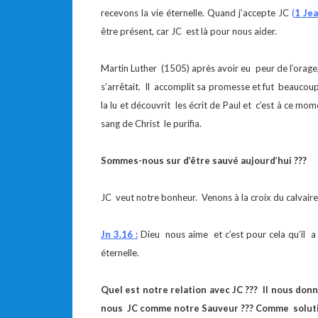
recevons la vie éternelle. Quand j’accepte JC
(
1 Jea
être présent, car JC est là pour nous aider.
Martin Luther (1505) après avoir eu peur de l’orage,
s’arrêtait. Il accomplit sa promesse et fut beaucoup 
la lu et découvrit les écrit de Paul et c’est à ce mom
sang de Christ le purifia.
Sommes-nous sur d’être sauvé aujourd’hui ???
JC veut notre bonheur. Venons à la croix du calvai
Jn 3.16 :
Dieu nous aime et c’est pour cela qu’il 
éternelle.
Quel est notre relation avec JC ??? Il nous donn
nous JC comme notre Sauveur ??? Comme solutio