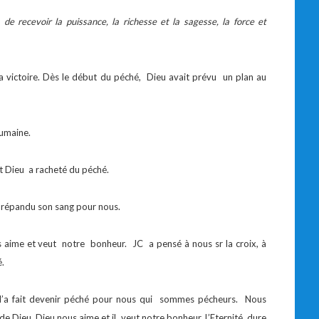
, de recevoir la puissance, la richesse et la sagesse, la force et
 victoire. Dès le début du péché, Dieu avait prévu un plan au
humaine.
nt Dieu a racheté du péché.
 répandu son sang pour nous.
us aime et veut notre bonheur. JC a pensé à nous sr la croix, à
.
l’a fait devenir péché pour nous qui sommes pécheurs. Nous
 de Dieu. Dieu nous aime et il veut notre bonheur. L’Eternité dure