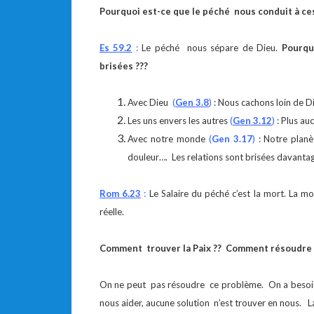
Pourquoi est-ce que le péché nous conduit à ce
Es 59.2
:
Le péché nous sépare de Dieu.
Pourqu
brisées ???
Avec Dieu
(
Gen 3.8
)
: Nous cachons loin de D
Les uns envers les autres
(
Gen 3.12
)
: Plus au
Avec notre monde
(
Gen 3.17
)
: Notre planè
douleur…. Les relations sont brisées davanta
Rom 6.23
:
Le Salaire du péché c’est la mort. La m
réelle.
Comment trouver la Paix ?? Comment résoudre l
On ne peut pas résoudre ce problème. On a besoin 
nous aider, aucune solution n’est trouver en nous. La 