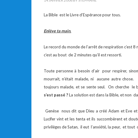
14 JANVIER 2008
BY
STEPHANE
La Bible est le Livre d’Espérance pour tous.
Enlève ta main.
Le record du monde de l’arrêt de respiration c’est 8
c’est au bout de 2 minutes qu’il est ressorti.
Toute personne à besoin d’air pour respirer, sino
mourrait, n’était malade, ni aucune autre chose. 
toujours malade, et se sente seul. On cherche le
s’est passé ?
La solution est dans la Bible, et non da
Genèse nous dit que Dieu a créé Adam et Eve et l
Lucifer vint et les tenta et ils succombèrent et dou
privilèges de Satan, il eut l’anxiété, la peur, et tout c