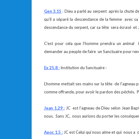
Gen 3.15
:
Dieu a parlé au serpent après la chute de
qu’il a séparé la descendance de la femme avec sa
descendance du serpent, car sa tête sera écrasé et J
C’est pour cela que l’homme prendra un animal i
demander au peuple de faire un Sanctuaire pour ren
Ex 25.8 :
Institution du Sanctuaire :
L’homme mettait ses mains sur la tête de l’agneau p
comme offrande, pour avoir le pardon des péchés. Plu
Jean 1.29 :
JC est l’agneau de Dieu selon Jean Bapti
nous. Sans JC, nous aurions du porter les conséquen
Apoc 1.5 :
JC est Celui qui nous aime et qui nous a 