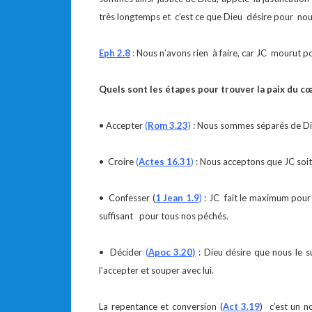
très longtemps et c’est ce que Dieu désire pour nou
Eph 2.8
:
Nous n’avons rien à faire, car JC mourut po
Quels sont les étapes pour trouver la paix du cœ
• Accepter
(
Rom 3.23
)
: Nous sommes séparés de Dieu
•
Croire
(
Actes 16.31
)
: Nous acceptons que JC soit F
•
Confesser (
1 Jean 1.9
)
: JC fait le maximum pour 
suffisant pour tous nos péchés.
•
Décider
(
Apoc 3.20)
: Dieu désire que nous le 
l’accepter et souper avec lui.
La repentance et conversion (
Act 3.19
) c’est un 