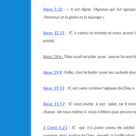
Apoc 5.12
: «
Il est digne, l’Agneau qui fut égorgé
l’honneur et la gloire et la louange
».
Apoc 12.11
:
JC a vaincu le monde et nous avons la
péché.
Apoc 14.6 :
Dieu avait un plan pour sauver la race 
Apoc 19.9
:
Enfin, c’est le festin pour les racheté do
Apoc 19.13
:
JC est venu comme l’agneau de Dieu a
Apoc 11.17
:
JC nous invite à son salut, car il no
chacun de nous même si nous n’étions pas encore né
2 Corin 5.21
: JC qui n’a point connu de péché 
sommes ainsi justice de Dieu, appelé la justification