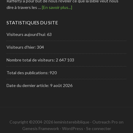
Rafferty a pour but de nous révéler ce que la Bible veut nous
dire à travers les …
[En savoir plus...]
STATISTIQUES DU SITE
Visiteurs aujourd’hui:
63
Visiteurs d’hier:
304
Nombre total de visiteurs:
2 647 103
Total des publications:
920
Date du dernier article:
9 août 2026
Copyright ©2004-2026 leministerebiblique ·
Outreach Pro
on
Genesis Framework
·
WordPress
·
Se connecter