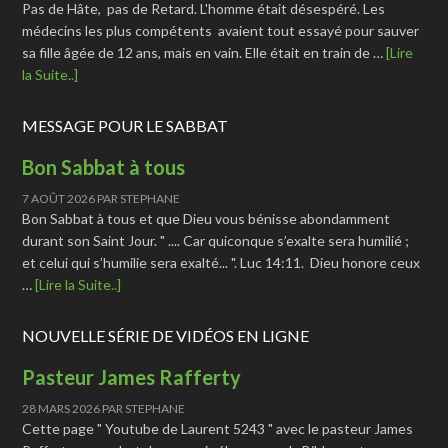
Pas de Hâte, pas de Retard. L'homme était désespéré. Les
médecins les plus compétents avaient tout essayé pour sauver
sa fille âgée de 12 ans, mais en vain. Elle était en train de …
[Lire
la Suite..]
MESSAGE POUR LE SABBAT
Bon Sabbat à tous
7 AOÛT 2026
PAR
STEPHANE
Bon Sabbat à tous et que Dieu vous bénisse abondamment
durant son Saint Jour. " .... Car quiconque s’exalte sera humilié ;
et celui qui s’humilie sera exalté... ". Luc 14:11. Dieu honore ceux
…
[Lire la Suite..]
NOUVELLE SÉRIE DE VIDÉOS EN LIGNE
Pasteur James Rafferty
28 MARS 2026
PAR
STEPHANE
Cette page " Youtube de Laurent 5243 " avec le pasteur James