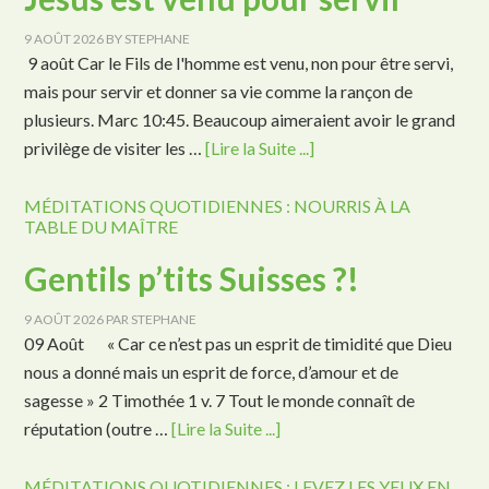
9 AOÛT 2026
BY
STEPHANE
9 août Car le Fils de l'homme est venu, non pour être servi,
mais pour servir et donner sa vie comme la rançon de
plusieurs. Marc 10:45. Beaucoup aimeraient avoir le grand
privilège de visiter les …
[Lire la Suite ...]
MÉDITATIONS QUOTIDIENNES : NOURRIS À LA
TABLE DU MAÎTRE
Gentils p’tits Suisses ?!
9 AOÛT 2026
PAR
STEPHANE
09 Août « Car ce n’est pas un esprit de timidité que Dieu
nous a donné mais un esprit de force, d’amour et de
sagesse » 2 Timothée 1 v. 7 Tout le monde connaît de
réputation (outre …
[Lire la Suite ...]
MÉDITATIONS QUOTIDIENNES : LEVEZ LES YEUX EN