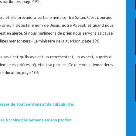
ts pacifiques, page 492
tien, et elle prévaudra certainement contre Satan. C’est pourquoi
 prier. Il déteste le nom de Jésus, notre Avocat; et quand nous
est en alerte. Si nous négligeons de prier, nous servons sa cause,
rodiges mensongers.» Le ministère de la guérison, page 196
s savaient qu’ils avaient un représentant, un avocat, auprès du
aient leurs prières, répétant sa parole: “Ce que vous demanderez
 » Education, page 106
sser de tout sentiment de culpabilité.
er à croire pleinement en son pardon.