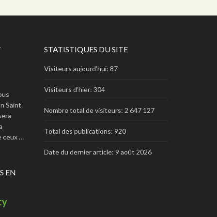
T
STATISTIQUES DU SITE
Visiteurs aujourd’hui:
87
Visiteurs d’hier:
304
ous
n Saint
Nombre total de visiteurs:
2 647 127
 sera
a
Total des publications:
920
re ceux …
Date du dernier article:
9 août 2026
S EN
ty