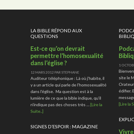
LA BIBLE RÉPOND AUX
PODCA
QUESTIONS
BIBLI
Est-ce qu’on devrait
Podca
permettre l’homosexualité
Bibli
dans l’église ?
1 OCTOB
Bienven
12 MARS 2012
PAR
STEPHANE
site le 
Auditeur téléphonique : Là où j'habite, il
Orateur
y a un article qui parle de l'homosexualité
édifier.
dans l'église. Ma question est à la
message
lumière de ce que la bible indique, qu'il
[Lire la S
n'indique pas des choses très …
[Lire la
Suite..]
EXPLI
SIGNES D’ESPOIR : MAGAZINE
Vivre