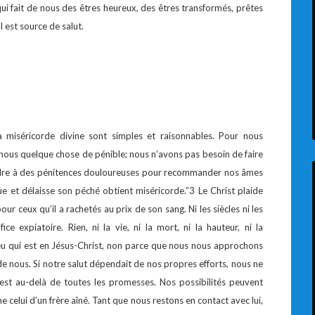
ui fait de nous des êtres heureux, des êtres transformés, prêtes
 est source de salut.
a miséricorde divine sont simples et raisonnables. Pour nous
nous quelque chose de pénible; nous n’avons pas besoin de faire
eindre à des pénitences douloureuses pour recommander nos âmes
ue et délaisse son péché obtient miséricorde.”3 Le Christ plaide
our ceux qu’il a rachetés au prix de son sang. Ni les siècles ni les
fice expiatoire. Rien, ni la vie, ni la mort, ni la hauteur, ni la
eu qui est en Jésus-Christ, non parce que nous nous approchons
s de nous. Si notre salut dépendait de nos propres efforts, nous ne
 est au-delà de toutes les promesses. Nos possibilités peuvent
celui d’un frère aîné. Tant que nous restons en contact avec lui,