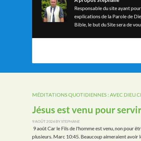
Responsable du site ayant pour bu
explications de la Parole de Dieu
Bible, le but du Site sera de v
MÉDITATIONS QUOTIDIENNES : AVEC DIEU 
Jésus est venu pour servi
9 AOÛT 2026
BY
STEPHANE
9 août Car le Fils de l'homme est venu, non pour êt
plusieurs. Marc 10:45. Beaucoup aimeraient avoir le