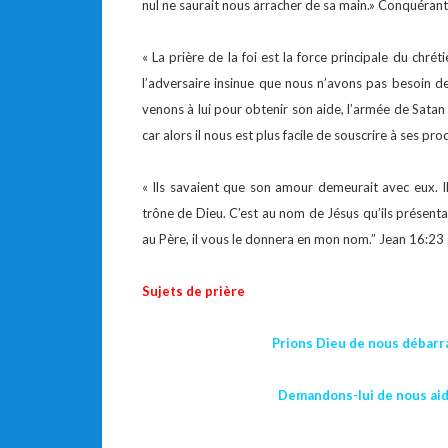
nul ne saurait nous arracher de sa main.» Conquéran
« La prière de la foi est la force principale du chré
l’adversaire insinue que nous n’avons pas besoin de
venons à lui pour obtenir son aide, l’armée de Satan 
car alors il nous est plus facile de souscrire à ses p
« Ils savaient que son amour demeurait avec eux. Il
trône de Dieu. C’est au nom de Jésus qu’ils présent
au Père, il vous le donnera en mon nom.” Jean 16:23
Sujets de prière
Prions Dieu de nous débarra
Demandons-lui de nous aid