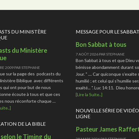
STS DU MINISTÈRE
MESSAGE POUR LE SABBA
QUE
Bon Sabbat à tous
sts du Ministère
7 AOÛT 2026
PAR
STEPHANE
que
Bon Sabbat à tous et que Dieu v
bénisse abondamment durant so
RE 2009
PAR
STEPHANE
ue sur la page des podcasts du
Jour. " .... Car quiconque s’exalte
Ministère Biblique avec différents
humilié ; et celui qui s’humilie ser
s qui ont pour but de nous
exalté... ". Luc 14:11. Dieu hono
 Bonne écoute à tous et que ces
[Lire la Suite..]
s nous réconforte chaque …
uite..]
NOUVELLE SÉRIE DE VIDÉO
LIGNE
CATION DE LA BIBLE
Pasteur James Raffer
 selon le Timing du
28 MARS 2026
PAR
STEPHANE