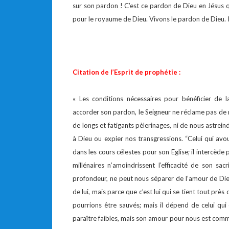
sur son pardon ! C’est ce pardon de Dieu en Jésus q
pour le royaume de Dieu. Vivons le pardon de Dieu. Il
Citation de l’Esprit de prophétie :
« Les conditions nécessaires pour bénéficier de l
accorder son pardon, le Seigneur ne réclame pas de 
de longs et fatigants pèlerinages, ni de nous astr
à Dieu ou expier nos transgressions. “Celui qui avo
dans les cours célestes pour son Eglise; il intercède p
millénaires n’amoindrissent l’efficacité de son sacri
profondeur, ne peut nous séparer de l’amour de Di
de lui, mais parce que c’est lui qui se tient tout prè
pourrions être sauvés; mais il dépend de celui qui
paraître faibles, mais son amour pour nous est comme 