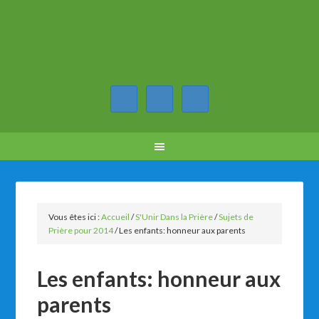
Vous êtes ici :
Accueil
/
S'Unir Dans la Prière
/
Sujets de
Prière pour 2014
/
Les enfants: honneur aux parents
Les enfants: honneur aux
parents