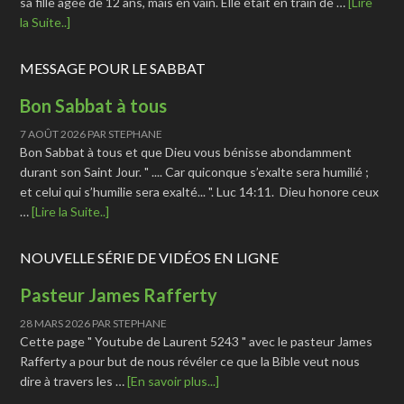
sa fille âgée de 12 ans, mais en vain. Elle était en train de …
[Lire
la Suite..]
MESSAGE POUR LE SABBAT
Bon Sabbat à tous
7 AOÛT 2026
PAR
STEPHANE
Bon Sabbat à tous et que Dieu vous bénisse abondamment
durant son Saint Jour. " .... Car quiconque s’exalte sera humilié ;
et celui qui s’humilie sera exalté... ". Luc 14:11. Dieu honore ceux
…
[Lire la Suite..]
NOUVELLE SÉRIE DE VIDÉOS EN LIGNE
Pasteur James Rafferty
28 MARS 2026
PAR
STEPHANE
Cette page " Youtube de Laurent 5243 " avec le pasteur James
Rafferty a pour but de nous révéler ce que la Bible veut nous
dire à travers les …
[En savoir plus...]