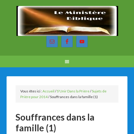
Vous êtes ici :
Accueil
/
S'Unir Dans la Prière
/
Sujets de
Prière pour 2014
/
Souffrances dans la famille (1)
Souffrances dans la
famille (1)