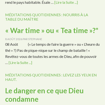
rend le pays habitable. Ésaïe …
[Lire la Suite ...]
MÉDITATIONS QUOTIDIENNES : NOURRIS À LA
TABLE DU MAÎTRE
« War time » ou « Tea time »?*
8 AOÛT 2026
PAR
STEPHANE
08 Août (« Le temps de faire la guerre » ou « L’heure du
thé » ?) Pas de pique-nique sur le champ de bataille ! «
Revêtez-vous de toutes les armes de Dieu, afin de pouvoir
…
[Lire la Suite ...]
MÉDITATIONS QUOTIDIENNES : LEVEZ LES YEUX EN
HAUT.
Le danger en ce que Dieu
condamne