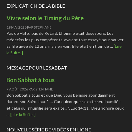
EXPLICATION DE LA BIBLE
Vivre selon le Timing du Père
19 MAI 2026
PAR
STEPHANE
Pas de Hâte, pas de Retard. L'homme était désespéré. Les
médecins les plus compétents avaient tout essayé pour sauver
sa fille âgée de 12 ans, mais en vain. Elle était en train de …
[Lire
la Suite..]
MESSAGE POUR LE SABBAT
Bon Sabbat à tous
7 AOÛT 2026
PAR
STEPHANE
Bon Sabbat à tous et que Dieu vous bénisse abondamment
durant son Saint Jour. " .... Car quiconque s’exalte sera humilié ;
et celui qui s’humilie sera exalté... ". Luc 14:11. Dieu honore ceux
…
[Lire la Suite..]
NOUVELLE SÉRIE DE VIDÉOS EN LIGNE