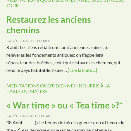
JOUR
Restaurez les anciens
chemins
8 AOÛT 2026
BY
STEPHANE
8 août Les tiens rebâtiront sur d'anciennes ruines, tu
relèveras les fondements antiques; on t'appellera
réparateur des brèches, celui qui restaure les chemins, qui
rend le pays habitable. Ésaïe …
[Lire la Suite ...]
MÉDITATIONS QUOTIDIENNES : NOURRIS À LA
TABLE DU MAÎTRE
« War time » ou « Tea time »?*
8 AOÛT 2026
PAR
STEPHANE
08 Août (« Le temps de faire la guerre » ou « L’heure du
thé » ?) Pas de pique-nique sur le champ de bataille ! «