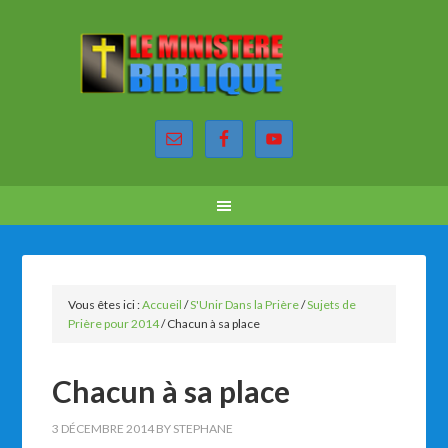
Vous êtes ici :
Accueil
/
S'Unir Dans la Prière
/
Sujets de
Prière pour 2014
/
Chacun à sa place
Chacun à sa place
3 DÉCEMBRE 2014
BY
STEPHANE