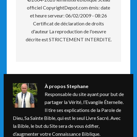
officiel CopyrightDepot.com émis: date
et heure serveur: 06/02/2009 - 08:26
Certificat de déclaration de droits
d'auteur La reproduction de l'oeuvre
décrite est STRICTEMENT INTERDITE.
À propos
Stephane
Responsable du site ayant pour but de
partager la Vérité, l’Evangile Éternelle.
Il tire ses explications de la Parole de
Dieu, Sa Sainte Bible, qui est le seul Livre Sacré. Avec
la Bible, le but du Site sera de vous édifier,
d’augmenter votre Connaissance Biblique.