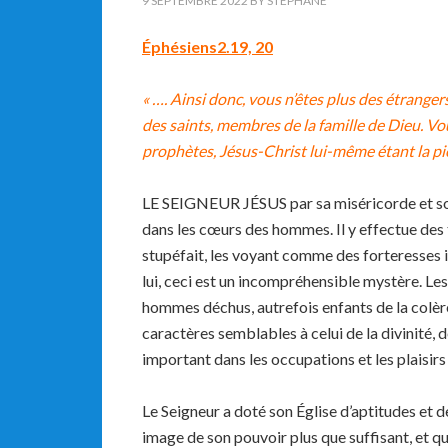
9 SEPTEMBRE 2022
BY
STEPHANE
Éphésiens2.19, 20
« …. Ainsi donc, vous n’
êtes plus des étrangers
des saints, membres de la famille de Dieu.
Vo
prophètes,
J
ésus-Christ lui-même étant la pie
LE SEIGNEUR JÉSUS par sa miséricorde et son
dans les cœurs des hommes. Il y effectue des
stupéfait, les voyant comme des forteresses i
lui, ceci est un incompréhensible mystère. Le
hommes déchus, autrefois enfants de la colère
caractères semblables à celui de la divinité, de
important dans les occupations et les plaisirs 
Le Seigneur a doté son Église d’aptitudes et 
image de son pouvoir plus que suffisant, et qu