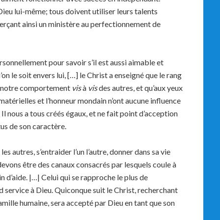
Dieu lui-même; tous doivent utiliser leurs talents
xerçant ainsi un ministère au perfectionnement de
ersonnellement pour savoir s’il est aussi aimable et
on le soit envers lui, […] le Christ a enseigné que le rang
cer notre comportement
vis
à
vis
des autres, et qu’aux yeux
matérielles et l’honneur mondain n’ont aucune influence
Il nous a tous créés égaux, et ne fait point d’acception
tus de son caractère.
les autres, s’entraider l’un l’autre, donner dans sa vie
 devons être des canaux consacrés par lesquels coule à
n d’aide. |…| Celui qui se rapproche le plus de
and service à Dieu. Quiconque suit le Christ, recherchant
amille humaine, sera accepté par Dieu en tant que son