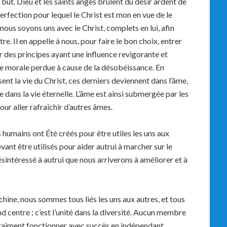
but. Dieu et les saints anges brûlent du désir ardent de
perfection pour lequel le Christ est mon en vue de le
nous soyons uns avec le Christ, complets en lui, afin
tre. Il en appelle à nous, pour faire le bon choix, entrer
r des principes ayant une influence revigorante et
age morale perdue à cause de la désobéissance. En
sent la vie du Christ, ces derniers deviennent dans l’âme,
e dans la vie éternelle. L’âme est ainsi submergée par les
our aller rafraîchir d’autres âmes.
umains ont Été créés pour être utiles les uns aux
vant être utilisés pour aider autrui à marcher sur le
ésintéressé à autrui que nous arriverons à améliorer et à
hine, nous sommes tous liés les uns aux autres, et tous
entre ; c’est l’unité dans la diversité. Aucun membre
vraiment fonctionner avec succès en indépendant.