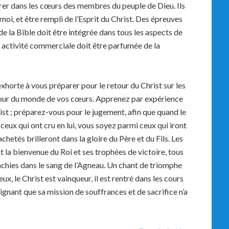
rer dans les cœurs des membres du peuple de Dieu. Ils
oi, et être rempli de l’Esprit du Christ. Des épreuves
 de la Bible doit être intégrée dans tous les aspects de
e activité commerciale doit être parfumée de la
xhorte à vous préparer pour le retour du Christ sur les
amour du monde de vos cœurs. Apprenez par expérience
ist ; préparez-vous pour le jugement, afin que quand le
eux qui ont cru en lui, vous soyez parmi ceux qui iront
rachetés brilleront dans la gloire du Père et du Fils. Les
t la bienvenue du Roi et ses trophées de victoire, tous
anchies dans le sang de l’Agneau. Un chant de triomphe
ux, le Christ est vainqueur, il est rentré dans les cours
gnant que sa mission de souffrances et de sacrifice n’a