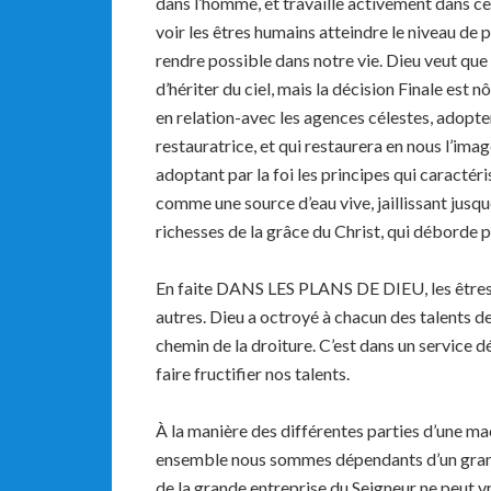
dans l’homme, et travaille activement dans ce 
voir les êtres humains atteindre le niveau de 
rendre possible dans notre vie. Dieu veut que 
d’hériter du ciel, mais la décision Finale est nô
en relation-avec les agences célestes, adopte
restauratrice, et qui restaurera en nous l’im
adoptant par la foi les principes qui caractéri
comme une source d’eau vive, jaillissant jusqu
richesses de la grâce du Christ, qui déborde p
En faite DANS LES PLANS DE DIEU, les êtres h
autres. Dieu a octroyé à chacun des talents de
chemin de la droiture. C’est dans un service d
faire fructifier nos talents.
À la manière des différentes parties d’une mac
ensemble nous sommes dépendants d’un grand c
de la grande entreprise du Seigneur ne peut 