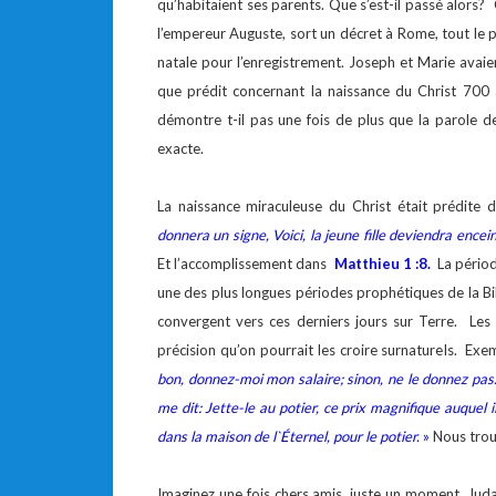
qu’habitaient ses parents. Que s’est-il passé alors
l’empereur Auguste, sort un décret à Rome, tout le p
natale pour l’enregistrement. Joseph et Marie avaien
que prédit concernant la naissance du Christ 700 
démontre t-il pas une fois de plus que la parole d
exacte.
La naissance miraculeuse du Christ était prédite
donnera un signe, Voici, la jeune fille deviendra encei
Et l’accomplissement dans
Matthieu 1 :8.
La périod
une des plus longues périodes prophétiques de la B
convergent vers ces derniers jours sur Terre. Les 
précision qu’on pourrait les croire surnaturels. Ex
bon, donnez-moi mon salaire; sinon, ne le donnez pas. 
me dit: Jette-le au potier, ce prix magnifique auquel il
dans la maison de l`Éternel, pour le potier.
»
Nous trou
Imaginez une fois chers amis, juste un moment, Jud