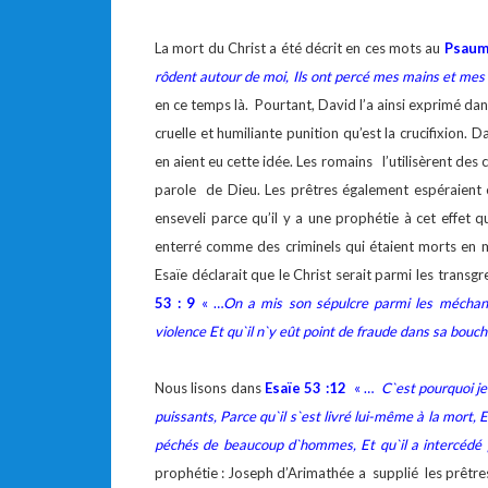
La mort du Christ a été décrit en ces mots au
Psaum
rôdent autour de moi, Ils ont percé mes mains et mes 
en ce temps là. Pourtant, David l’a ainsi exprimé dan
cruelle et humiliante punition qu’est la crucifixion
en aient eu cette idée. Les romains l’utilisèrent des 
parole de Dieu. Les prêtres également espéraient e
enseveli parce qu’il y a une prophétie à cet effet q
enterré comme des criminels qui étaient morts en 
Esaïe déclarait que le Christ serait parmi les trans
53 : 9
« …
On a mis son sépulcre parmi les méchant
violence Et qu`il n`y eût point de fraude dans sa bouc
Nous lisons dans
Esaïe 53 :12
« …
C`est pourquoi je
puissants, Parce qu`il s`est livré lui-même à la mort, 
péchés de beaucoup d`hommes, Et qu`il a intercédé 
prophétie : Joseph d’Arimathée a supplié les prêtres