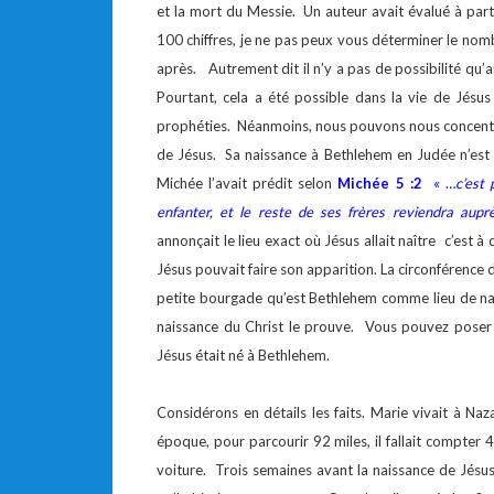
et la mort du Messie. Un auteur avait évalué à partir
100 chiffres, je ne pas peux vous déterminer le nom
après. Autrement dit il n’y a pas de possibilité qu
Pourtant, cela a été possible dans la vie de Jésu
prophéties. Néanmoins, nous pouvons nous concentr
de Jésus. Sa naissance à Bethlehem en Judée n’est 
Michée l’avait prédit selon
Michée 5 :2
« …
c’est 
enfanter, et le reste de ses frères reviendra auprè
annonçait le lieu exact où Jésus allait naître c’est à
Jésus pouvait faire son apparition. La circonférence 
petite bourgade qu’est Bethlehem comme lieu de nais
naissance du Christ le prouve. Vous pouvez poser l
Jésus était né à Bethlehem.
Considérons en détails les faits. Marie vivait à Na
époque, pour parcourir 92 miles, il fallait compter 
voiture. Trois semaines avant la naissance de Jésus,