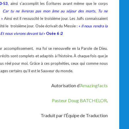
0-53
,
ainsi s’accomplit les Écritures avant même que le corps
«
Car tu ne livreras pas mon âme au séjour des morts, Tu ne
. »
Ainsi est il ressuscité le troisième jour. Les Juifs connaissaient
scité le troisième jour. Osée écrivait du Messie :
«
Il nous rendra la
, Et nous vivrons devant lui
»
Osée 6 :2
ur accomplissement, ma foi se renouvelle en la Parole de Dieu.
écits sont complets et adaptés à l’histoire. À chaque fois que je
lus réel pour moi. Grâce à ces prophéties, ceux qui comme nous
ages certains qu’Il est le Sauveur du monde.
Autorisation d’
Amazingfacts
Pasteur Doug BATCHELOR
.
Traduit par l’Équipe de Traduction