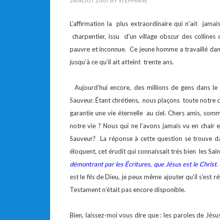
26 AOÛT 2007
BY
STEPHANE
L’affirmation la plus extraordinaire qui n’ait jama
charpentier, issu d’un village obscur des collines de
pauvre et inconnue. Ce jeune homme a travaillé dans 
jusqu’à ce qu’il ait atteint trente ans.
Aujourd’hui encore, des millions de gens dans le 
Sauveur. Étant chrétiens, nous plaçons toute notre c
garantie une vie éternelle au ciel. Chers amis, so
notre vie ? Nous qui ne l’avons jamais vu en chair 
Sauveur? La réponse à cette question se trouve 
éloquent, cet érudit qui connaissait très bien les Sainte
démontrant par les Écritures, que Jésus est le Christ
.
est le fils de Dieu, je peux même ajouter qu’il s’est
Testament n’était pas encore disponible.
Bien, laissez-moi vous dire que : les paroles de Jésu