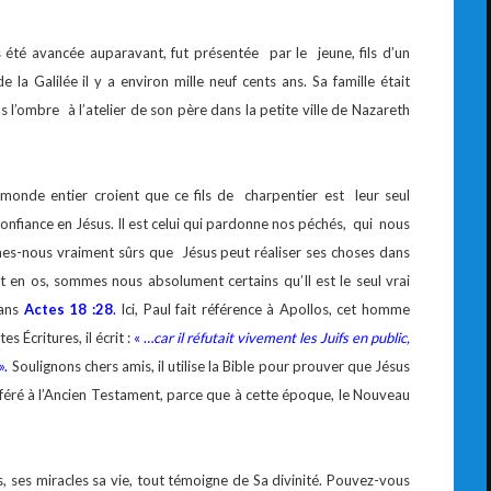
is été avancée auparavant, fut présentée par le jeune, fils d’un
 la Galilée il y a environ mille neuf cents ans. Sa famille était
l’ombre à l’atelier de son père dans la petite ville de Nazareth
monde entier croient que ce fils de charpentier est leur seul
onfiance en Jésus. Il est celui qui pardonne nos péchés, qui nous
mmes-nous vraiment sûrs que Jésus peut réaliser ses choses dans
et en os, sommes nous absolument certains qu’Il est le seul vrai
dans
Actes 18 :28
.
Ici, Paul fait référence à Apollos, cet homme
s Écritures, il écrit :
« …
car il réfutait vivement les Juifs en public,
 ».
Soulignons chers amis, il utilise la Bible pour prouver que Jésus
 référé à l’Ancien Testament, parce que à cette époque, le Nouveau
s, ses miracles sa vie, tout témoigne de Sa divinité. Pouvez-vous