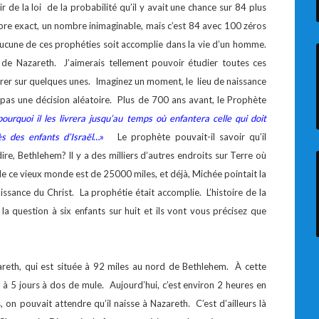
 de la loi de la probabilité qu’il y avait une chance sur 84 plus
bre exact, un nombre inimaginable, mais c’est 84 avec 100 zéros
’aucune de ces prophéties soit accomplie dans la vie d’un homme.
s de Nazareth. J’aimerais tellement pouvoir étudier toutes ces
er sur quelques unes. Imaginez un moment, le lieu de naissance
pas une décision aléatoire. Plus de 700 ans avant, le Prophète
pourquoi il les livrera jusqu’au temps où enfantera celle qui doit
s des enfants d’Israël
…»
Le prophète pouvait-il savoir qu’il
 dire, Bethlehem? Il y a des milliers d’autres endroits sur Terre où
de ce vieux monde est de 25000 miles, et déjà, Michée pointait la
sance du Christ. La prophétie était accomplie. L’histoire de la
a question à six enfants sur huit et ils vont vous précisez que
zareth, qui est située à 92 miles au nord de Bethlehem. À cette
4 à 5 jours à dos de mule. Aujourd’hui, c’est environ 2 heures en
 on pouvait attendre qu’il naisse à Nazareth. C’est d’ailleurs là