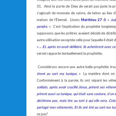
31. Ainsi la porte de Dieu de serait pas juste la p
s’agissait de monnaie de cuivre, de laiton au lieu 
maison de l’Éternel. Lisons
Matthieu 27 :5
«
Jud
pendre
. »
C’est l’explication du prophète longtemps
supposons que les prêtres avaient décidé de distrib
autre utilisation exceptée celle pour laquelle il éta
« …
Et, après en avoir délibéré, ils achetèrent avec c
verset rapporte textuellement la prophétie.
Considérons encore une autre belle prophétie tr
tirent au sort ma tunique.
»
La manière dont on a
Conformément à la parole, ils ont séparé les vê
soldats, après avoir crucifié Jésus, prirent ses vêteme
prirent aussi sa tunique, qui était sans couture, d`un s
déchirons pas, mais tire au sort à qui elle sera. Cela
partagé mes vêtements, Et ils ont tiré au sort ma tuni
ce pas?