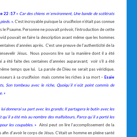
e 22 :17
«
Car des chiens m`environnent, Une bande de scélérats
pieds.
».
C’est incroyable puisque la crucifixion n’était pas connue
s le Psaume. Personne ne pouvait prévoir, l’introduction de cette
. David pouvait en faire la description avant même que les hommes
centaines d’années après. C’est une preuve de l’authenticité de la
nsevelir Jésus. Nous pouvons lire sur la manière dont il a été
ui a été faite des centaines d’années auparavant; voir s’il a été
même temps que lui. La parole de Dieu ne serait pas véridique.
gresseurs à sa crucifixion mais comme les riches à sa mort –
Esaïe
s, Son tombeau avec le riche, Quoiqu`il n`eût point commis de
he
. »
 lui donnerai sa part avec les grands; Il partagera le butin avec les
Et qu`il a été mis au nombre des malfaiteurs, Parce qu`il a porté les
pour les coupables
. »
Ainsi peut on lire l’accomplissement de la
 afin d’avoir le corps de Jésus. C’était un homme en pleine santé