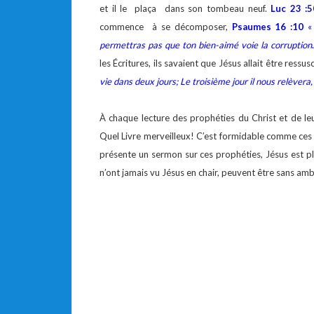
et il le plaça dans son tombeau neuf.
Luc 23 :5
commence à se décomposer,
Psaumes 16 :10
permettras pas que ton bien-aimé voie la corruption
les Écritures, ils savaient que Jésus allait être ressu
vie dans deux jours; Le troisième jour il nous relèvera
À chaque lecture des prophéties du Christ et de le
Quel Livre merveilleux! C’est formidable comme ces r
présente un sermon sur ces prophéties, Jésus est p
n’ont jamais vu Jésus en chair, peuvent être sans amb