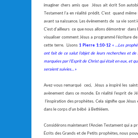
imaginer chers amis que Jésus ait écrit Son autob
Testament l’a en réalité prédit. C’est quand même 
avant sa naissance. Les évènements de sa vie sont i
C’est d’ailleurs ce que nous allons démontrer dans l
visualiser comment Jésus a programmé l’écriture de
cette terre. Lisons
1 Pierre 1:10-12
« …
Les prophèt
ont fait de ce salut l’objet de leurs recherches et de
marquées par l’Esprit de Christ qui était en eux, et qui
seraient suivies
… »
Avez-vous remarqué ceci, Jésus a inspiré les sain
avènement dans ce monde. En réalité l’esprit de Jés
l’inspiration des prophètes. Cela signifie que Jésus 
dans le corps d’un bébé à Bethléem.
Considérons maintenant l’Ancien Testament qui a pr
Écrits des Grands et de Petits prophètes, nous pouvo