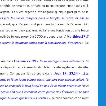
rophétie ne serait pas arrivée ou mieux encore, supposons qu’il
d’argent. Et si cet argent a été négocié quelque part près de la
as jeta les pièces d`argent dans le temple, se retira, et alla se
 avant, que l’argent soit jeté dans la maison de l’éternel. Ou
uer cet argent aux pauvres, ou faire une fondation ou une toute
it destinée tel que prophétisé 700 ans auparavant?
Matthieu 27 :7
et argent le champ du potier, pour la sépulture des étrangers
. »
Le
ouvée dans
Psaume 22 :19
«
Ils se partagent mes vêtements, Ils
 disposé des vêtements du christ a été également décrite.
tements. Continuons la recherche dans
Jean 19 : 23,24
« …
Les
nts, et ils en firent quatre parts, une part pour chaque soldat. Ils
eul tissu depuis le haut jusqu`en bas. Et ils dirent entre eux: Ne la
 arriva afin que s`accomplît cette parole de l`Écriture: Ils se sont
que. Voilà ce que firent les soldats
. ».
Aucune contradiction n’est