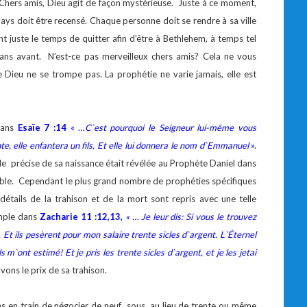
? Chers amis, Dieu agit de façon mystérieuse. Juste à ce moment,
ays doit être recensé. Chaque personne doit se rendre à sa ville
t juste le temps de quitter afin d’être à Bethlehem, à temps tel
ans avant. N’est-ce pas merveilleux chers amis? Cela ne vous
e Dieu ne se trompe pas. La prophétie ne varie jamais, elle est
 dans
Esaïe 7 :14
« …
C`est pourquoi le Seigneur lui-même vous
nte, elle enfantera un fils, Et elle lui donnera le nom d`Emmanuel
»
.
e précise de sa naissance était révélée au Prophète Daniel dans
ible. Cependant le plus grand nombre de prophéties spécifiques
détails de la trahison et de la mort sont repris avec une telle
emple dans
Zacharie 11 :12,13,
« … Je leur dis: Si vous le trouvez
Et ils pesèrent pour mon salaire trente sicles d`argent. L`Éternel
s m`ont estimé! Et je pris les trente sicles d`argent, et je les jetai
vons le prix de sa trahison.
as en train de négocier de neuf sous, au lieu de trente ou même