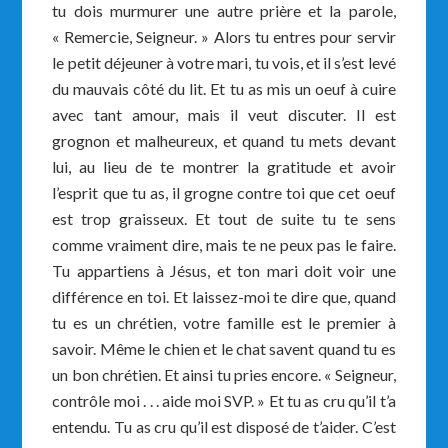
tu dois murmurer une autre prière et la parole,
« Remercie, Seigneur. » Alors tu entres pour servir
le petit déjeuner à votre mari, tu vois, et il s’est levé
du mauvais côté du lit. Et tu as mis un oeuf à cuire
avec tant amour, mais il veut discuter. Il est
grognon et malheureux, et quand tu mets devant
lui, au lieu de te montrer la gratitude et avoir
l’esprit que tu as, il grogne contre toi que cet oeuf
est trop graisseux. Et tout de suite tu te sens
comme vraiment dire, mais te ne peux pas le faire.
Tu appartiens à Jésus, et ton mari doit voir une
différence en toi. Et laissez-moi te dire que, quand
tu es un chrétien, votre famille est le premier à
savoir. Même le chien et le chat savent quand tu es
un bon chrétien. Et ainsi tu pries encore. « Seigneur,
contrôle moi . . . aide moi SVP. » Et tu as cru qu’il t’a
entendu. Tu as cru qu’il est disposé de t’aider. C’est