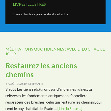
LIVRES ILLUSTRÉS
Livres illustrés pour enfants et ados
MÉDITATIONS QUOTIDIENNES : AVEC DIEU CHAQUE
JOUR
Restaurez les anciens
chemins
8 AOÛT 2026
BY
STEPHANE
8 août Les tiens rebâtiront sur d'anciennes ruines, tu
relèveras les fondements antiques; on t'appellera
réparateur des brèches, celui qui restaure les chemins, qui
rend le pays habitable. Ésaïe …
[Lire la Suite ...]