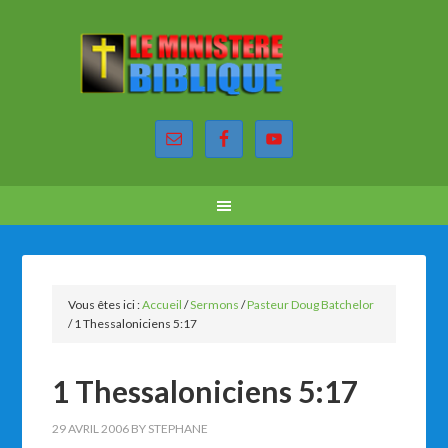
Vous êtes ici :
Accueil
/
Sermons
/
Pasteur Doug Batchelor
/
1 Thessaloniciens 5:17
1 Thessaloniciens 5:17
29 AVRIL 2006
BY
STEPHANE