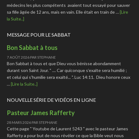
médecins les plus compétents avaient tout essayé pour sauver
sa fille âgée de 12 ans, mais en vain. Elle était en train de …
[Lire
la Suite..]
MESSAGE POUR LE SABBAT
Bon Sabbat à tous
7 AOÛT 2026
PAR
STEPHANE
Bon Sabbat à tous et que Dieu vous bénisse abondamment
durant son Saint Jour. " .... Car quiconque s’exalte sera humilié ;
et celui qui s’humilie sera exalté... ". Luc 14:11. Dieu honore ceux
…
[Lire la Suite..]
NOUVELLE SÉRIE DE VIDÉOS EN LIGNE
Pasteur James Rafferty
28 MARS 2026
PAR
STEPHANE
Cette page " Youtube de Laurent 5243 " avec le pasteur James
Rafferty a pour but de nous révéler ce que la Bible veut nous