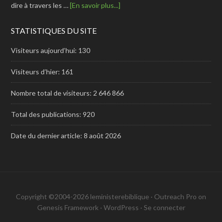
dire à travers les …
[En savoir plus...]
STATISTIQUES DU SITE
Visiteurs aujourd’hui:
130
Visiteurs d’hier:
161
Nombre total de visiteurs:
2 646 866
Total des publications:
920
Date du dernier article:
8 août 2026
Copyright ©2004-2026 leministerebiblique ·
Outreach Pro
on
Genesis Framework
·
WordPress
·
Se connecter