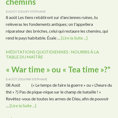
chemins
8 AOÛT 2026
BY
STEPHANE
8 août Les tiens rebâtiront sur d'anciennes ruines, tu
relèveras les fondements antiques; on t'appellera
réparateur des brèches, celui qui restaure les chemins, qui
rend le pays habitable. Ésaïe …
[Lire la Suite ...]
MÉDITATIONS QUOTIDIENNES : NOURRIS À LA
TABLE DU MAÎTRE
« War time » ou « Tea time »?*
8 AOÛT 2026
PAR
STEPHANE
08 Août (« Le temps de faire la guerre » ou « L’heure du
thé » ?) Pas de pique-nique sur le champ de bataille ! «
Revêtez-vous de toutes les armes de Dieu, afin de pouvoir
…
[Lire la Suite ...]