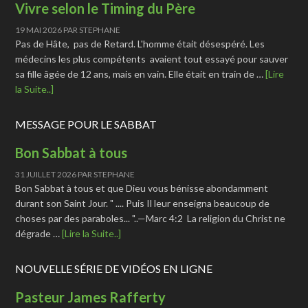
Vivre selon le Timing du Père
19 MAI 2026
PAR
STEPHANE
Pas de Hâte, pas de Retard. L'homme était désespéré. Les
médecins les plus compétents avaient tout essayé pour sauver
sa fille âgée de 12 ans, mais en vain. Elle était en train de …
[Lire
la Suite..]
MESSAGE POUR LE SABBAT
Bon Sabbat à tous
31 JUILLET 2026
PAR
STEPHANE
Bon Sabbat à tous et que Dieu vous bénisse abondamment
durant son Saint Jour. " .... Puis Il leur enseigna beaucoup de
choses par des paraboles... "..—Marc 4:2 La religion du Christ ne
dégrade …
[Lire la Suite..]
NOUVELLE SÉRIE DE VIDÉOS EN LIGNE
Pasteur James Rafferty