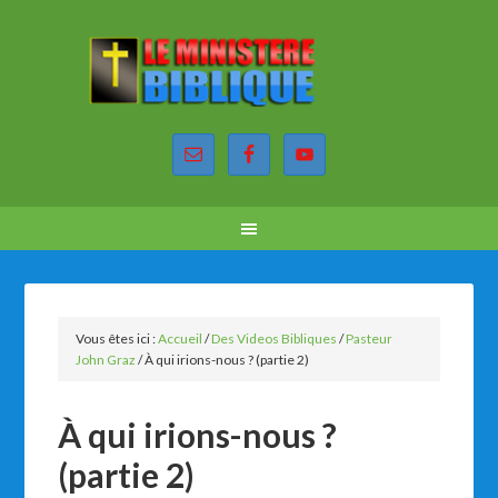
Vous êtes ici :
Accueil
/
Des Videos Bibliques
/
Pasteur
John Graz
/
À qui irions-nous ? (partie 2)
À qui irions-nous ?
(partie 2)