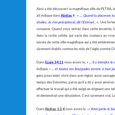
Ainsi a été découvert la magnifique ville de PETRA, 
ait indique dans
Abdias
4 : «
…. Quand tu placerais ton
étoiles, Je t’en précipiterai, dit l’Eternel…
».
Une forter
conquise. Quand vous entrez dans cette enceinte, 
dans la roche solide, qui varie des couleurs au rose
laissés de cette ville magnifique qui a été entièrem
sûrement établis comme les nids de l’aigle comme Die
Dans
Esaïe 34:11
nous avons lu,
« …
Il y étendra le 
indique, «
… et toutes ses bourgades seront, à tout jam
gens pourraient vivre dans une région aussi sauvage.
temps des Edomites, parce qu’il a dû y avoir enviro
effectuer le travail qui a été exigé en érigeant une tel
et deviendrait une désolation. C’est sûrement vrai. Le
Dans
Abdias 1:3,4
nous avons lu :
«
Ainsi parle le Se