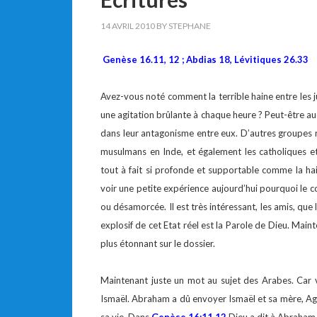
14 AVRIL 2010
BY
STEPHANE
Genèse 16.11, 12 ; Abdias 18, Lévitiques 26.33
Avez-vous noté comment la terrible haine entre les j
une agitation brûlante à chaque heure ? Peut-être auc
dans leur antagonisme entre eux. D’autres groupes re
musulmans en Inde, et également les catholiques e
tout à fait si profonde et supportable comme la hai
voir une petite expérience aujourd’hui pourquoi le 
ou désamorcée. Il est très intéressant, les amis, que 
explosif de cet Etat réel est la Parole de Dieu. Maintes
plus étonnant sur le dossier.
Maintenant juste un mot au sujet des Arabes. Car v
Ismaël. Abraham a dû envoyer Ismaël et sa mère, Agar,