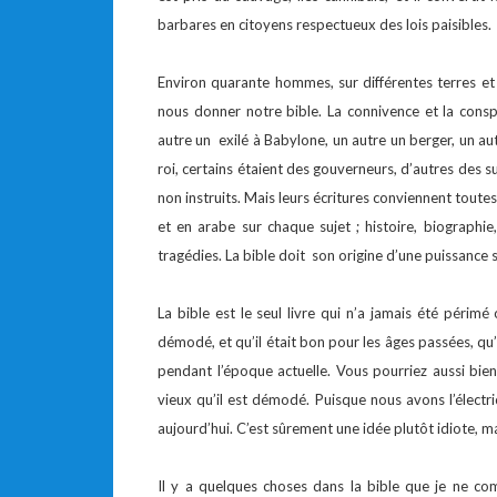
barbares en citoyens respectueux des lois paisibles.
Environ quarante hommes, sur différentes terres et 
nous donner notre bible. La connivence et la conspi
autre un exilé à Babylone, un autre un berger, un a
roi, certains étaient des gouverneurs, d’autres des suj
non instruits. Mais leurs écritures conviennent toutes
et en arabe sur chaque sujet ; histoire, biographie
tragédies. La bible doit son origine d’une puissance
La bible est le seul livre qui n’a jamais été périmé
démodé, et qu’il était bon pour les âges passées, qu’i
pendant l’époque actuelle. Vous pourriez aussi bien 
vieux qu’il est démodé. Puisque nous avons l’électr
aujourd’hui. C’est sûrement une idée plutôt idiote, m
Il y a quelques choses dans la bible que je ne co