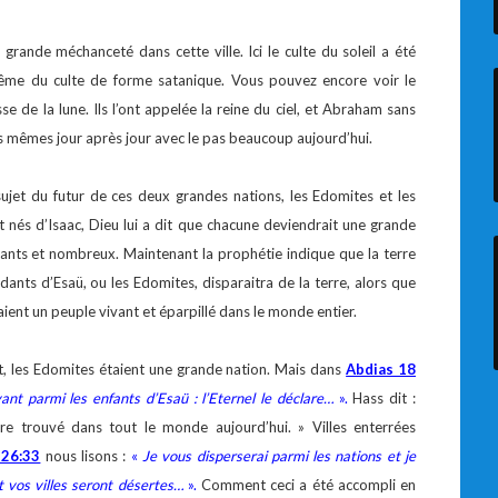
grande méchanceté dans cette ville. Ici le culte du soleil a été
ême du culte de forme satanique. Vous pouvez encore voir le
se de la lune. Ils l’ont appelée la reine du ciel, et Abraham sans
 mêmes jour après jour avec le pas beaucoup aujourd’hui.
ujet du futur de ces deux grandes nations, les Edomites et les
t nés d’Isaac, Dieu lui a dit que chacune deviendrait une grande
sants et nombreux. Maintenant la prophétie indique que la terre
dants d’Esaü, ou les Edomites, disparaitra de la terre, alors que
raient un peuple vivant et éparpillé dans le monde entier.
st, les Edomites étaient une grande nation. Mais dans
Abdias 18
ant parmi les enfants d’Esaü : l’Eternel le déclare…
».
Hass dit :
e trouvé dans tout le monde aujourd’hui. » Villes enterrées
 26:33
nous lisons :
«
Je vous disperserai parmi les nations et je
t vos villes seront désertes…
».
Comment ceci a été accompli en