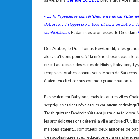
sa vie. Dans
Genèse 16:11,12
Dieu a dit à Abraham
«
…. Tu l’appelleras Ismaël (Dieu entend) car l’Eterne
détresse. . il s’opposera à tous et sera en butte à l
semblables…
».
Et dans des promesses de Dieu dans
Des Arabes, le Dr. Thomas Newton dit, « les grands
alors qu’ils ont poursuivi la même chose depuis le 
errent au-dessus des ruines de Ninive, Babylone, Tyr
temps ces Arabes, connus sous le nom de Saracens, 
étaient en effet connus comme « grande nation. »
Pas seulement Babylone, mais les autres villes Chald
sceptiques étaient révélateurs car aucun endroit qu’
Terah quittant l’endroit n’étaient juste que folklore.
les archéologues ont déterré la ville antique d’Ur. Ils 
maisons étaient… somptueux deux histoires de bâtime
très sophistiquée avec l’éducation et la grande riches