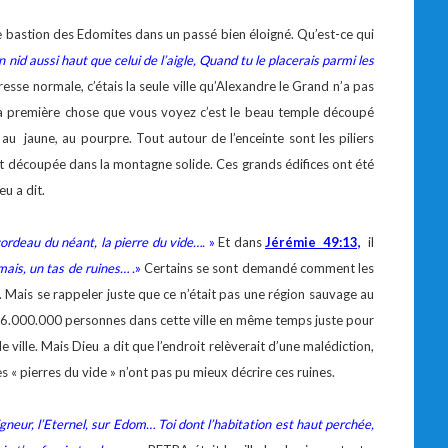
le bastion des Edomites dans un passé bien éloigné. Qu’est-ce qui
 nid aussi haut que celui de l’aigle, Quand tu le placerais parmi les
esse normale, c’étais la seule ville qu’Alexandre le Grand n’a pas
la première chose que vous voyez c’est le beau temple découpé
 au jaune, au pourpre. Tout autour de l’enceinte sont les piliers
ent découpée dans la montagne solide. Ces grands édifices ont été
u a dit.
cordeau du néant, la pierre du vide….
»
Et dans
Jérémie 49:13,
il
ais, un tas de ruines… .
»
Certains se sont demandé comment les
 Mais se rappeler juste que ce n’était pas une région sauvage au
n 6.000.000 personnes dans cette ville en même temps juste pour
le ville. Mais Dieu a dit que l’endroit relèverait d’une malédiction,
s « pierres du vide » n’ont pas pu mieux décrire ces ruines.
igneur, l’Eternel, sur Edom… Toi dont l’habitation est haut perchée,