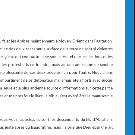
uifs et les Arabes maintiennent le Moyen-Orient dans l’agitation,
une des deux races sur la surface de la terre ne sont si violentes
ligieux ont combattu et se sont tués, tel que les Hindous et les
t les protestants en Irlande ; mais aucune amertume ne semble
ne blessante de ces deux peuples l’un pour l’autre. Nous allons
compartiment de ce détonateur n’a jamais été amorti avec succès
la seule et la plus ancienne source d’informations sur cette partie
 et maintes fois le livre, la bible, s’est avéré être le manuscrit le
ous vous rappelez, ils sont les descendants du fils d’Abraham,
 juste après qu’Isaac fut né, mais il a prié que Dieu épargnerait