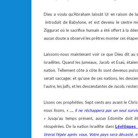
Dieu a voulu qu’Abraham laissât Ur en raison de la 
introduit de Babylone, et est devenu le centre m
Ziggurat où le sacrifice humain a été offert à la dées
aucun doute a observé les prêtres monter ces étapes
Laissons-nous maintenant voir ce que Dieu dit au s
israélites. Quand les jumeaux, Jacob et Esaü, étaien
nation. Tellement côte à côte ils sont devenus puis
serait saccager, et qu’une de ces nations, les descen
l’autre, les juifs, et les descendantes de Jacob, reste
Lisons ces prophéties. Sept cents ans avant le Chri
nous lisons,
« ….
il ne réchappera pas un seul surviv
« Jusqu’au temps présent, aucun Edomite doit êtr
récupérées. De la nation israélite dans
Lévitiques
tirerai l’épée après vous. Votre pays sera dévasté, e