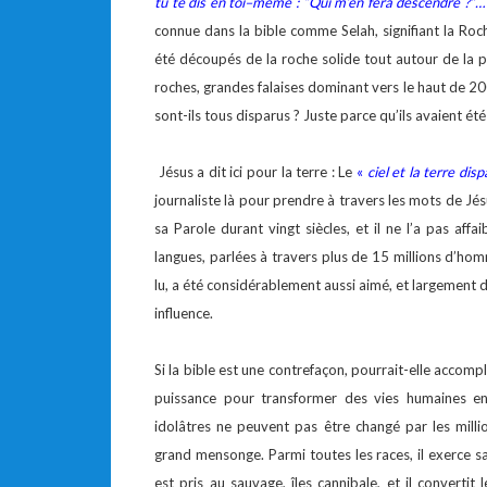
tu te dis en toi–même : “Qui m’en fera descendre ?”… 
connue dans la bible comme Selah, signifiant la Ro
été découpés de la roche solide tout autour de la peti
roches, grandes falaises dominant vers le haut de 2
sont-ils tous disparus ? Juste parce qu’ils avaient ét
Jésus a dit ici pour la terre : Le
«
ciel et la terre di
journaliste là pour prendre à travers les mots de J
sa Parole durant vingt siècles, et il ne l’a pas aff
langues, parlées à travers plus de 15 millions d’ho
lu, a été considérablement aussi aimé, et largement d
influence.
Si la bible est une contrefaçon, pourrait-elle accompl
puissance pour transformer des vies humaines en 
idolâtres ne peuvent pas être changé par les mill
grand mensonge. Parmi toutes les races, il exerce sa
est pris au sauvage, îles cannibale, et il convertit