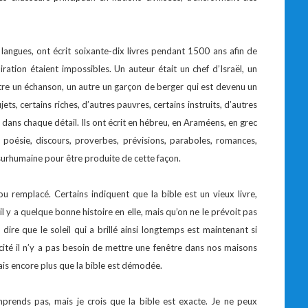
langues, ont écrit soixante-dix livres pendant 1500 ans afin de
ration étaient impossibles. Un auteur était un chef d’Israël, un
utre un échanson, un autre un garçon de berger qui est devenu un
ets, certains riches, d’autres pauvres, certains instruits, d’autres
 dans chaque détail. Ils ont écrit en hébreu, en Araméens, en grec
, poésie, discours, proverbes, prévisions, paraboles, romances,
 surhumaine pour être produite de cette façon.
 ou remplacé. Certains indiquent que la bible est un vieux livre,
l y a quelque bonne histoire en elle, mais qu’on ne le prévoit pas
dire que le soleil qui a brillé ainsi longtemps est maintenant si
icité il n’y a pas besoin de mettre une fenêtre dans nos maisons
ais encore plus que la bible est démodée.
mprends pas, mais je crois que la bible est exacte. Je ne peux