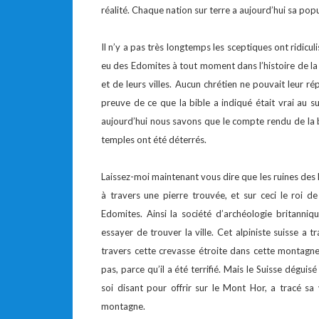
réalité. Chaque nation sur terre a aujourd’hui sa popu
Il n’y a pas très longtemps les sceptiques ont ridiculisé
eu des Edomites à tout moment dans l’histoire de la 
et de leurs villes. Aucun chrétien ne pouvait leur rép
preuve de ce que la bible a indiqué était vrai au s
aujourd’hui nous savons que le compte rendu de la b
temples ont été déterrés.
Laissez-moi maintenant vous dire que les ruines des 
à travers une pierre trouvée, et sur ceci le roi de
Edomites. Ainsi la société d’archéologie britanniq
essayer de trouver la ville. Cet alpiniste suisse a t
travers cette crevasse étroite dans cette montagne 
pas, parce qu’il a été terrifié. Mais le Suisse dég
soi disant pour offrir sur le Mont Hor, a tracé sa
montagne.