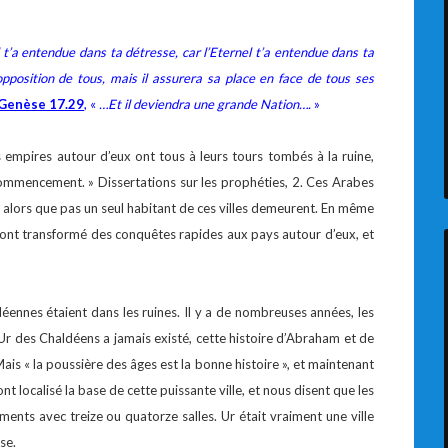
,
l t’a entendue dans ta détresse, car l’Eternel t’a entendue dans ta
’opposition de tous, mais il assurera sa place en face de tous ses
Genèse 17.29
, «
…Et il deviendra une grande Nation….
»
 empires autour d’eux ont tous à leurs tours tombés à la ruine,
commencement. » Dissertations sur les prophéties, 2. Ces Arabes
, alors que pas un seul habitant de ces villes demeurent. En même
ont transformé des conquêtes rapides aux pays autour d’eux, et
éennes étaient dans les ruines. Il y a de nombreuses années, les
Ur des Chaldéens a jamais existé, cette histoire d’Abraham et de
 Mais « la poussière des âges est la bonne histoire », et maintenant
ont localisé la base de cette puissante ville, et nous disent que les
nts avec treize ou quatorze salles. Ur était vraiment une ville
se.