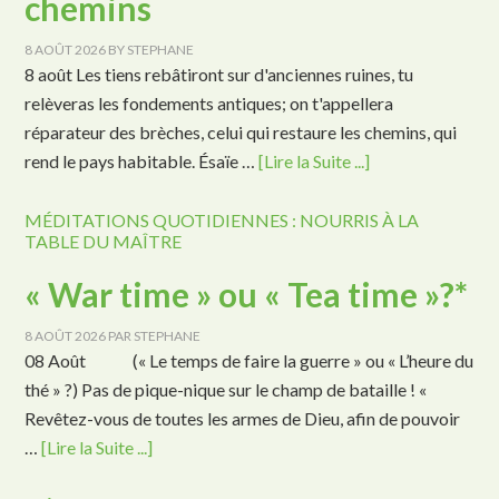
chemins
8 AOÛT 2026
BY
STEPHANE
8 août Les tiens rebâtiront sur d'anciennes ruines, tu
relèveras les fondements antiques; on t'appellera
réparateur des brèches, celui qui restaure les chemins, qui
rend le pays habitable. Ésaïe …
[Lire la Suite ...]
MÉDITATIONS QUOTIDIENNES : NOURRIS À LA
TABLE DU MAÎTRE
« War time » ou « Tea time »?*
8 AOÛT 2026
PAR
STEPHANE
08 Août (« Le temps de faire la guerre » ou « L’heure du
thé » ?) Pas de pique-nique sur le champ de bataille ! «
Revêtez-vous de toutes les armes de Dieu, afin de pouvoir
…
[Lire la Suite ...]