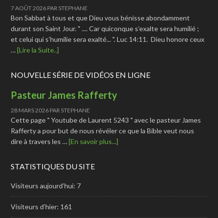
7 AOÛT 2026
PAR
STEPHANE
Bon Sabbat à tous et que Dieu vous bénisse abondamment
durant son Saint Jour. " .... Car quiconque s’exalte sera humilié ;
et celui qui s’humilie sera exalté... ". Luc 14:11. Dieu honore ceux
…
[Lire la Suite..]
NOUVELLE SÉRIE DE VIDÉOS EN LIGNE
Pasteur James Rafferty
28 MARS 2026
PAR
STEPHANE
Cette page " Youtube de Laurent 5243 " avec le pasteur James
Rafferty a pour but de nous révéler ce que la Bible veut nous
dire à travers les …
[En savoir plus...]
STATISTIQUES DU SITE
Visiteurs aujourd’hui:
7
Visiteurs d’hier:
161