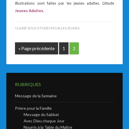
illustrations sont faites par les jeunes adultes. L’étude
Jeunes Adultes.
CLASSÉ SOUS :
ETUDES POUR LES JEUNES
« Page précédente
1
2
RUBRIQUES
Message de la Semaine
Priere pour la Famille
Message du Sabbat
Avec Dieu chaque Jour
Nourris à la Table du Maître