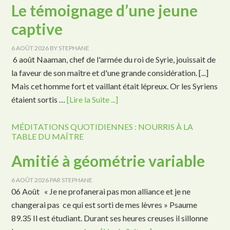
Le témoignage d’une jeune
captive
6 AOÛT 2026
BY
STEPHANE
6 août Naaman, chef de l'armée du roi de Syrie, jouissait de
la faveur de son maître et d'une grande considération. [...]
Mais cet homme fort et vaillant était lépreux. Or les Syriens
étaient sortis …
[Lire la Suite ...]
MÉDITATIONS QUOTIDIENNES : NOURRIS À LA
TABLE DU MAÎTRE
Amitié à géométrie variable
6 AOÛT 2026
PAR
STEPHANE
06 Août « Je ne profanerai pas mon alliance et je ne
changerai pas ce qui est sorti de mes lèvres » Psaume
89.35 Il est étudiant. Durant ses heures creuses il sillonne