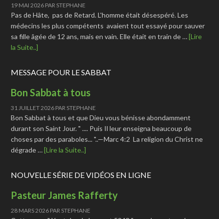
19 MAI 2026
PAR
STEPHANE
Pas de Hâte, pas de Retard. L'homme était désespéré. Les
médecins les plus compétents avaient tout essayé pour sauver
sa fille âgée de 12 ans, mais en vain. Elle était en train de …
[Lire
la Suite..]
MESSAGE POUR LE SABBAT
Bon Sabbat à tous
31 JUILLET 2026
PAR
STEPHANE
Bon Sabbat à tous et que Dieu vous bénisse abondamment
durant son Saint Jour. " .... Puis Il leur enseigna beaucoup de
choses par des paraboles... "..—Marc 4:2 La religion du Christ ne
dégrade …
[Lire la Suite..]
NOUVELLE SÉRIE DE VIDÉOS EN LIGNE
Pasteur James Rafferty
28 MARS 2026
PAR
STEPHANE