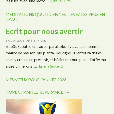
les rues avec une moto …
[Lire la Suite ...]
MÉDITATIONS QUOTIDIENNES : LEVEZ LES YEUX EN
HAUT.
Ecrit pour nous avertir
6 AOÛT 2026
PAR
STEPHANE
6 août Ecoutez une autre parabole. Il y avait un homme,
maître de maison, qui planta une vigne. Il l'entoura d'une
haie, y creusa un pressoir, et bâtit une tour; puis il l'afferma
à des vignerons, …
[Lire la Suite ...]
MES VŒUX POUR L’ANNÉE 2026
HOPE CHANNEL : ESPERANCE TV