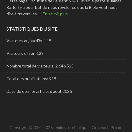
Cette page " Youtube de Laurent 5243 " avec le pasteur James
Rafferty a pour but de nous révéler ce que la Bible veut nous
dire à travers les …
[En savoir plus...]
STATISTIQUES DU SITE
Visiteurs aujourd’hui:
49
Visiteurs d’hier:
129
Nombre total de visiteurs:
2 646 515
Total des publications:
919
Date du dernier article:
6 août 2026
Copyright ©2004-2026 leministerebiblique ·
Outreach Pro
on