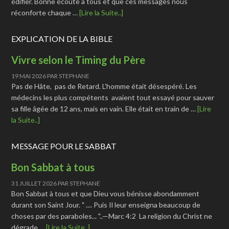
édifier. Bonne écoute à tous et que ces messages nous
réconforte chaque …
[Lire la Suite..]
EXPLICATION DE LA BIBLE
Vivre selon le Timing du Père
19 MAI 2026
PAR
STEPHANE
Pas de Hâte, pas de Retard. L'homme était désespéré. Les
médecins les plus compétents avaient tout essayé pour sauver
sa fille âgée de 12 ans, mais en vain. Elle était en train de …
[Lire
la Suite..]
MESSAGE POUR LE SABBAT
Bon Sabbat à tous
31 JUILLET 2026
PAR
STEPHANE
Bon Sabbat à tous et que Dieu vous bénisse abondamment
durant son Saint Jour. " .... Puis Il leur enseigna beaucoup de
choses par des paraboles... "..—Marc 4:2 La religion du Christ ne
dégrade …
[Lire la Suite..]