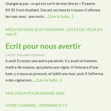
changerai pas ce qui est sorti de mes lèvres » Psaume
89.35 Il est étudiant. Durant ses heures creuses il sillonne
les rues avec une moto …
[Lire la Suite ...]
MÉDITATIONS QUOTIDIENNES : LEVEZ LES YEUX EN
HAUT.
Ecrit pour nous avertir
6 AOÛT 2026
PAR
STEPHANE
6 août Ecoutez une autre parabole. Il y avait un homme,
maître de maison, qui planta une vigne. Il l'entoura d'une
haie, y creusa un pressoir, et bâtit une tour; puis il l'afferma
à des vignerons, …
[Lire la Suite ...]
MES VŒUX POUR L’ANNÉE 2026
HOPE CHANNEL : ESPERANCE TV