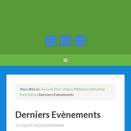
Vous êtes ici :
Accueil
/
Des Videos Bibliques
/
Amazing
Fact Video
/
Derniers Evènements
Derniers Evènements
17 JUILLET 2012
BY
STEPHANE