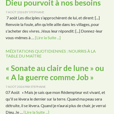
Dieu pourvoit à nos besoins
7 AOÛT 2026
BY
STEPHANE
7 août Les disciples s'approchèrent de lui, et dirent: [...]
Renvoie la foule, afin qu'elle aille dans les villages, pour
s'acheter des vivres. Jésus leur répondit: [...] Donnez-leur
vous-mêmes à …
[Lire la Suite ...]
MÉDITATIONS QUOTIDIENNES : NOURRIS À LA
TABLE DU MAÎTRE
« Sonate au clair de lune » ou
« A la guerre comme Job »
7 AOÛT 2026
PAR
STEPHANE
07 Août « Mais je sais que mon Rédempteur est vivant, et
qu'il se lèvera le dernier sur la terre. Quand ma peau sera
détruite, il se lèvera. Quand je n'aurai plus de chair, je verrai
Dieu. Je …
[Lire la Suite ...]