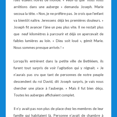
rues étaient noires de monde. « Veux-tu que nous nous
arrêtions dans une auberge » demanda Joseph. Marie
secoua la tête. « Non, je ne préfère pas. Je crois que l’enfant
va bientôt naître. Jeressens déjà les premières douleurs. »
Joseph fit avancer l’âne un peu plus vite. Il ne restait plus
que neuf kilomètres à parcourir et déjà on apercevait de
faibles lumières au loin. « Dieu soit loué », gémit Marie.
Nous sommes presque arrivés ! »
Lorsqu’ils entrèrent dans la petite ville de Bethléem, ils
furent tout surpris de voir l’agitation qui y régnait. « Je
n’aurais pas cru que tant de personnes de notre peuple
descendent du roi David, dit Joseph surpris, je vais nous
chercher une place à l’auberge. » Mais il fut bien déçu.
Toutes les auberges affichaient complet.
Il n’y avait pas non plus de place chez les membres de leur
famille qui habitaient là. Personne n’avait de chambre à