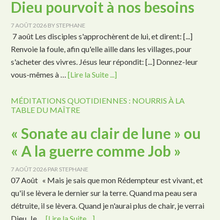
Dieu pourvoit à nos besoins
7 AOÛT 2026
BY
STEPHANE
7 août Les disciples s'approchèrent de lui, et dirent: [...]
Renvoie la foule, afin qu'elle aille dans les villages, pour
s'acheter des vivres. Jésus leur répondit: [...] Donnez-leur
vous-mêmes à …
[Lire la Suite ...]
MÉDITATIONS QUOTIDIENNES : NOURRIS À LA
TABLE DU MAÎTRE
« Sonate au clair de lune » ou
« A la guerre comme Job »
7 AOÛT 2026
PAR
STEPHANE
07 Août « Mais je sais que mon Rédempteur est vivant, et
qu'il se lèvera le dernier sur la terre. Quand ma peau sera
détruite, il se lèvera. Quand je n'aurai plus de chair, je verrai
Dieu. Je …
[Lire la Suite ...]