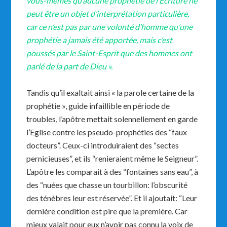
vous-mêmes qu’aucune prophétie de l’Ecriture ne
peut être un objet d’interprétation particulière,
car ce n’est pas par une volonté d’homme qu’une
prophétie a jamais été apportée, mais c’est
poussés par le Saint-Esprit que des hommes ont
parlé de la part de Dieu ».
Tandis qu’il exaltait ainsi « la parole certaine de la
prophétie », guide infaillible en période de
troubles, l’apôtre mettait solennellement en garde
l’Eglise contre les pseudo-prophéties des “faux
docteurs”. Ceux-ci introduiraient des “sectes
pernicieuses”, et ils “renieraient même le Seigneur”.
L’apôtre les comparait à des “fontaines sans eau”, à
des “nuées que chasse un tourbillon: l’obscurité
des ténèbres leur est réservée”. Et il ajoutait: “Leur
dernière condition est pire que la première. Car
mieux valait pour eux n’avoir pas connu la voix de