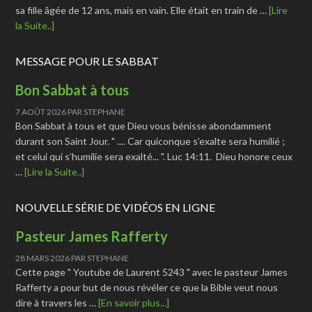
sa fille âgée de 12 ans, mais en vain. Elle était en train de …
[Lire
la Suite..]
MESSAGE POUR LE SABBAT
Bon Sabbat à tous
7 AOÛT 2026
PAR
STEPHANE
Bon Sabbat à tous et que Dieu vous bénisse abondamment
durant son Saint Jour. " .... Car quiconque s’exalte sera humilié ;
et celui qui s’humilie sera exalté... ". Luc 14:11. Dieu honore ceux
…
[Lire la Suite..]
NOUVELLE SÉRIE DE VIDÉOS EN LIGNE
Pasteur James Rafferty
28 MARS 2026
PAR
STEPHANE
Cette page " Youtube de Laurent 5243 " avec le pasteur James
Rafferty a pour but de nous révéler ce que la Bible veut nous
dire à travers les …
[En savoir plus...]