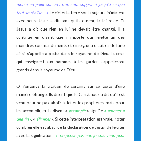
même un point sur un i n’en sera supprimé jusqu’à ce que
tout se réalise…
».
Le ciel et la terre sont toujours infiniment
avec nous. Jésus a dit tant qu’ils durent, la loi reste. Et
Jésus a dit que rien en lui ne devait être changé. Il a
continué en disant que n’importe qui rejette un des
moindres commandements et enseigne à d’autres de faire
ainsi, s’appellera petits dans le royaume de Dieu. Et ceux
qui enseignent aux hommes à les garder s’appelleront
grands dans le royaume de Dieu.
O, j’entends la citation de certains sur ce texte d’une
manière étrange. Ils disent que le Christ nous a dit qu’il est
venu pour ne pas abolir la loi et les prophètes, mais pour
les accomplir, et ils disent «
accomplir
» signifie
«
amener à
une fin
»
, «
éliminer
». Si cette interprétation est vraie, noter
combien elle est absurde la déclaration de Jésus, de le citer
avec la signification,
« ne pense pas que je suis venu pour