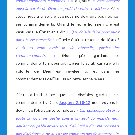
commandements d’hommes
. »
Il a ajouté,
«
Vous annulez
ainsi la parole de Dieu au profit de votre tradition
»
.
Ainsi
Jésus nous a enseigné que nous ne devrions pas négliger
ses commandements. Quand le jeune homme riche est
venu vers le Christ et a dit,
«
Que dois-je faire pour avoir
dans la vie éternelle ? »
Quelle était la réponse de Jésus ?
« Si tu veux avoir la vie éternelle, gardes les
commandements. »
(Non qu’en gardant les
commandements il pourrait gagner le salut, car suivre la
volonté de Dieu est révélée ici, et dans les
commandements de Dieu, sa volonté est révélée.)
Dieu s’attend à ce que ses disciples gardent ses
commandements. Dans
Jacques 2.10-12
nous voyons le
devoir de l’obéissance complète
:
«
Car quiconque observe
toute la loi, mais pèche contre un seul commandement,
devient coupable envers tous. Celui qui a dit : Ne commets
pas d’adultère, a dit aussi : Ne commets pas de meurtre. Or,