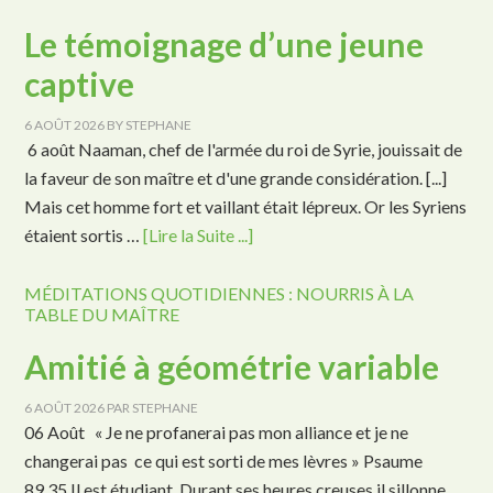
Le témoignage d’une jeune
captive
6 AOÛT 2026
BY
STEPHANE
6 août Naaman, chef de l'armée du roi de Syrie, jouissait de
la faveur de son maître et d'une grande considération. [...]
Mais cet homme fort et vaillant était lépreux. Or les Syriens
étaient sortis …
[Lire la Suite ...]
MÉDITATIONS QUOTIDIENNES : NOURRIS À LA
TABLE DU MAÎTRE
Amitié à géométrie variable
6 AOÛT 2026
PAR
STEPHANE
06 Août « Je ne profanerai pas mon alliance et je ne
changerai pas ce qui est sorti de mes lèvres » Psaume
89.35 Il est étudiant. Durant ses heures creuses il sillonne