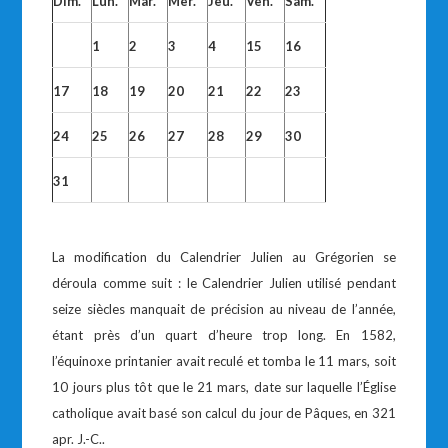
Dim.
Lun.
Mar.
Mer.
Jeu.
Ven.
Sam.
1
2
3
4
15
16
17
18
19
20
21
22
23
24
25
26
27
28
29
30
31
La modification du Calendrier Julien au Grégorien se
déroula comme suit : le Calendrier Julien utilisé pendant
seize siècles manquait de précision au niveau de l’année,
étant près d’un quart d’heure trop long. En 1582,
l’équinoxe printanier avait reculé et tomba le 11 mars, soit
10 jours plus tôt que le 21 mars, date sur laquelle l’Église
catholique avait basé son calcul du jour de Pâques, en 321
apr. J.-C..