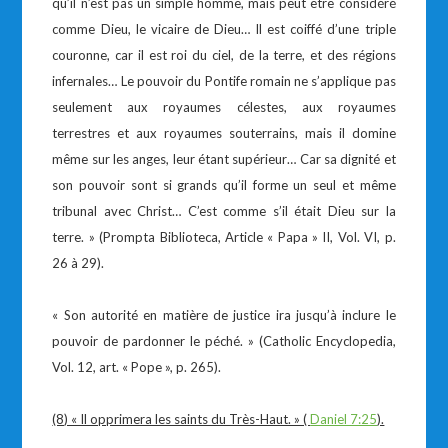
qu’il n’est pas un simple homme, mais peut être considéré
comme Dieu, le vicaire de Dieu… Il est coiffé d’une triple
couronne, car il est roi du ciel, de la terre, et des régions
infernales… Le pouvoir du Pontife romain ne s’applique pas
seulement aux royaumes célestes, aux royaumes
terrestres et aux royaumes souterrains, mais il domine
même sur les anges, leur étant supérieur… Car sa dignité et
son pouvoir sont si grands qu’il forme un seul et même
tribunal avec Christ… C’est comme s’il était Dieu sur la
terre. » (Prompta Biblioteca, Article « Papa » II, Vol. VI, p.
26 à 29).
« Son autorité en matière de justice ira jusqu’à inclure le
pouvoir de pardonner le péché. » (Catholic Encyclopedia,
Vol. 12, art. « Pope », p. 265).
(8) « Il opprimera les saints du Très-Haut. » (
Daniel 7:25
).