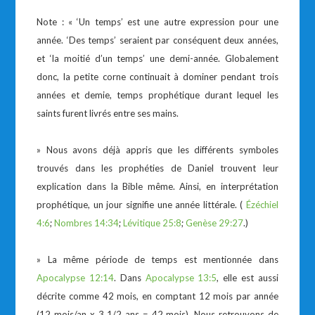
Note : « ‘Un temps’ est une autre expression pour une
année. ‘Des temps’ seraient par conséquent deux années,
et ‘la moitié d’un temps’ une demi-année. Globalement
donc, la petite corne continuait à dominer pendant trois
années et demie, temps prophétique durant lequel les
saints furent livrés entre ses mains.
» Nous avons déjà appris que les différents symboles
trouvés dans les prophéties de Daniel trouvent leur
explication dans la Bible même. Ainsi, en interprétation
prophétique, un jour signifie une année littérale. (
Ézéchiel
4:6
;
Nombres 14:34
;
Lévitique 25:8
;
Genèse 29:27
.)
» La même période de temps est mentionnée dans
Apocalypse 12:14
. Dans
Apocalypse 13:5
, elle est aussi
décrite comme 42 mois, en comptant 12 mois par année
(12 mois/an x 3 1/2 ans = 42 mois). Nous retrouvons de