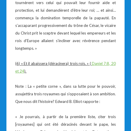
tournèrent vers celui qui pouvait leur fournir aide et
protection, et lui demandèrent d’être leur roi; … et ainsi…
commença la domination temporelle de la papauté. En
s’accaparant progressivement du trône de César, le vicaire
du Christ prit le sceptre devant lequel les empereurs et les
rois d’Europe allaient s’incliner avec révérence pendant
longtemps. »
(6) « Et il abaissera (déracinera) trois rois. » (
Daniel 7:8, 20
et 24
).
Note : La « petite corne », dans sa lutte pour le pouvoir,
assujettira trois royaumes qui s’opposaient à son ambition.
Que nous dit l’histoire? Edward B. Elliot rapporte :
« Je pourrais, à partir de la première liste, citer trois
[royaumes] qui ont été déracinés devant le pape, les