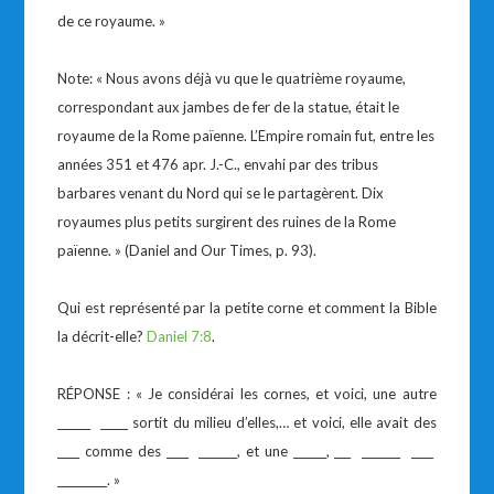
de ce royaume. »
Note: « Nous avons déjà vu que le quatrième royaume,
correspondant aux jambes de fer de la statue, était le
royaume de la Rome païenne. L’Empire romain fut, entre les
années 351 et 476 apr. J.-C., envahi par des tribus
barbares venant du Nord qui se le partagèrent. Dix
royaumes plus petits surgirent des ruines de la Rome
païenne. » (Daniel and Our Times, p. 93).
Qui est représenté par la petite corne et comment la Bible
la décrit-elle?
Daniel 7:8
.
RÉPONSE : « Je considérai les cornes, et voici, une autre
______ _____ sortit du milieu d’elles,… et voici, elle avait des
____ comme des ____ _______, et une ______, ___ _______ ____
_________. »