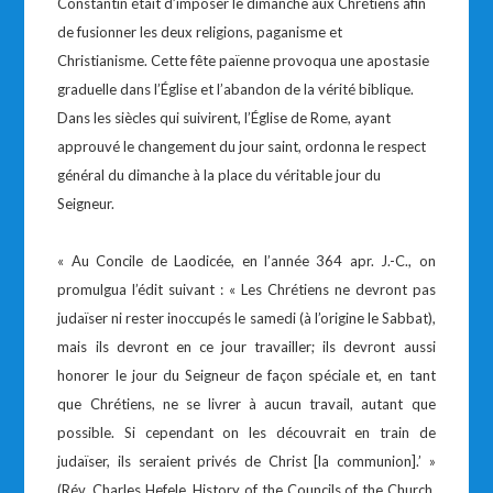
Constantin était d’imposer le dimanche aux Chrétiens afin
de fusionner les deux religions, paganisme et
Christianisme. Cette fête païenne provoqua une apostasie
graduelle dans l’Église et l’abandon de la vérité biblique.
Dans les siècles qui suivirent, l’Église de Rome, ayant
approuvé le changement du jour saint, ordonna le respect
général du dimanche à la place du véritable jour du
Seigneur.
« Au Concile de Laodicée, en l’année 364 apr. J.-C., on
promulgua l’édit suivant : « Les Chrétiens ne devront pas
judaïser ni rester inoccupés le samedi (à l’origine le Sabbat),
mais ils devront en ce jour travailler; ils devront aussi
honorer le jour du Seigneur de façon spéciale et, en tant
que Chrétiens, ne se livrer à aucun travail, autant que
possible. Si cependant on les découvrait en train de
judaïser, ils seraient privés de Christ [la communion].’ »
(Rév. Charles Hefele, History of the Councils of the Church,