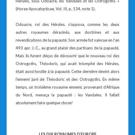
Hérules, sous Odoacre, les Vandales et les Ostrogoths. »
(Horae Apocalypticae, Vol. III, p. 134, note 1).
Odoacre, roi des Hérules, s’opposa, comme les deux
autres royaumes déracinés, aux doctrines et aux
revendications de la papauté. Son armée fut vaincue en l’an
493 apr. J.-C., au grand plaisir des partisans de la papauté.
Mais ils furent déçus de découvrir que le nouveau roi des
Ostrogoths, Théodoric, qui avait triomphé des Hérules,
était aussi hostile à la papauté. Cette dernière devint alors
l’ennemi juré de Théodoric et des Ostrogoths. En même
temps, un troisième royaume ennemi, provenant d’Afrique
du Nord, menaça la papauté : les Vandales. Il fallait
absolument faire quelque chose!
LES DIX ROYAUMES D’EUROPE