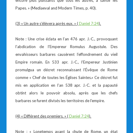
encore plus puissants que tous les autres, à savoir les
Papes. » (Mediaeval and Modern Times, p. 40).
(3) « Un autre s’élèvera après eux. » (
Daniel 7:24
).
Note : Une crise éclata en l’an 476 apr. J.-C., provoquant
l’abdication de l’Empereur Romulus Augustule. Des
envahisseurs barbares causèrent l’effondrement du vieil
Empire romain. En 533 apr. J.-C., l’Empereur Justinien
promulgua un décret reconnaissant l’Évêque de Rome
comme « Chef de toutes les Églises Saintes.» Ce décret fut
mis en application en l’an 538 apr. J.-C. et la papauté
obtint alors le pouvoir absolu, après que les chefs
barbares se furent divisés les territoires de l’empire.
(4) « Différent des premiers. » (
Daniel 7:24
).
Note : « Longtemps avant la chute de Rome, un état