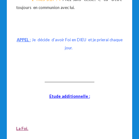
toujours en communion avec lui.
APPEL
:
Je décide d’avoir Foi en DIEU et je prierai chaque
jour.
________________________________
Etude additionnelle :
La Foi.