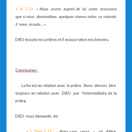
1 Jn 5.14
:
« Nous avons auprès de lui cette assurance
que si nous demandions quelques choses selon sa volonté,
il nous écoute… ».
DIEU écoute nos prières et il exauce selon nos besoins.
Conclusion
:
La foi est en relation avec la prière. Nous devons être
toujours en relation avec DIEU par l’intermédiaire de la
prière.
DIEU nous demande de :
–
1 Thes 5.17 :
«
Priez sans cesse.. »
, cd d’être