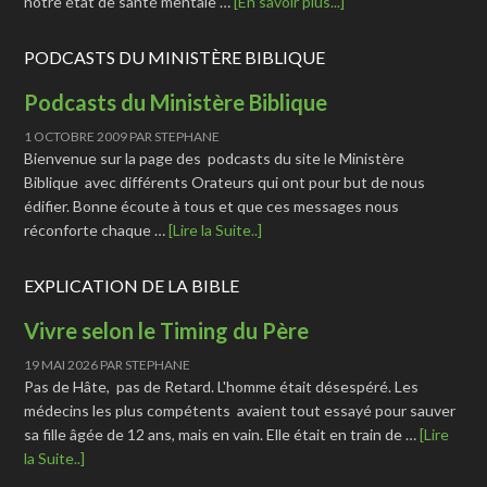
notre état de santé mentale …
[En savoir plus...]
PODCASTS DU MINISTÈRE BIBLIQUE
Podcasts du Ministère Biblique
1 OCTOBRE 2009
PAR
STEPHANE
Bienvenue sur la page des podcasts du site le Ministère
Biblique avec différents Orateurs qui ont pour but de nous
édifier. Bonne écoute à tous et que ces messages nous
réconforte chaque …
[Lire la Suite..]
EXPLICATION DE LA BIBLE
Vivre selon le Timing du Père
19 MAI 2026
PAR
STEPHANE
Pas de Hâte, pas de Retard. L'homme était désespéré. Les
médecins les plus compétents avaient tout essayé pour sauver
sa fille âgée de 12 ans, mais en vain. Elle était en train de …
[Lire
la Suite..]