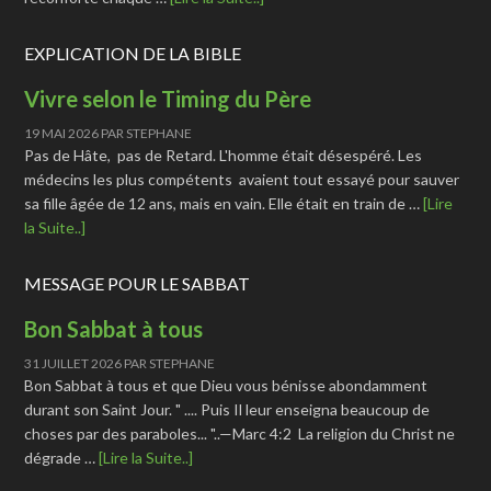
EXPLICATION DE LA BIBLE
Vivre selon le Timing du Père
19 MAI 2026
PAR
STEPHANE
Pas de Hâte, pas de Retard. L'homme était désespéré. Les
médecins les plus compétents avaient tout essayé pour sauver
sa fille âgée de 12 ans, mais en vain. Elle était en train de …
[Lire
la Suite..]
MESSAGE POUR LE SABBAT
Bon Sabbat à tous
31 JUILLET 2026
PAR
STEPHANE
Bon Sabbat à tous et que Dieu vous bénisse abondamment
durant son Saint Jour. " .... Puis Il leur enseigna beaucoup de
choses par des paraboles... "..—Marc 4:2 La religion du Christ ne
dégrade …
[Lire la Suite..]